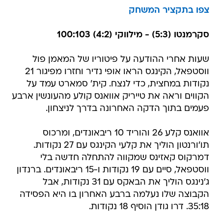
צפו בתקציר המשחק
סקרמנטו (5:3) - מילווקי (4:2) 100:103
שעות אחרי ההודעה על פיטוריו של המאמן פול
ווסטפאל, הקינגס הראו אופי נדיר וחזרו מפיגור 21
נקודות במחצית, כדי לנצח. קית' סמארט עמד על
הקווים וראה את טייריק אוואנס קולע מהעונשין ארבע
פעמים בתוך הדקה האחרונה בדרך לניצחון.
אוואנס קלע 26 והוריד 10 ריבאונדים, ומרכוס
תו'ורנטון הוליך את קלעי הקינגס עם 27 נקודות.
דמרקוס קאזינס שמקווה להתחלה חדשה בלי
ווסטפאל, סיים עם 19 נקודות ו-15 ריבאונדים. ברנדון
ג'נינגס הוליך את הבאקס עם 31 נקודות, אבל
הקבוצה שלו נעלמה ברבע האחרון בו היא הפסידה
35:18. דרו גודן הוסיף 18 נקודות.