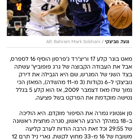
/
ננעל. נוביצקי
AP, Bahram Mark Sobhani
מאט בונר קלע 17 וריצ'רד ג'פרסון הוסיף 16 לספרס,
אבל את העבודה הקבוצה של גרג פופוביץ' עשתה
בצד השני של המגרש, שם היא הגבילה את דירק
נוביצקי ל-6 נקודות (3 מ-11 מהשדה), המאזן הכי
נמוך שלו מאז דצמבר 2009, אז הוא קלע 5 בגלל
נטישה מוקדמת את הפרקט בשל פציעה.
סן אנטוניו גמרה את הסיפור מוקדם. היא הוליכה
ב-18 במהלך הרבע הראשון, סגרה מחצית ראשונה
של 29:55 וכל זאת הרבה הודות לערב קליעה
משובח של 16 מ-33 מחוץ לקשת. גארי ניל תרם 12