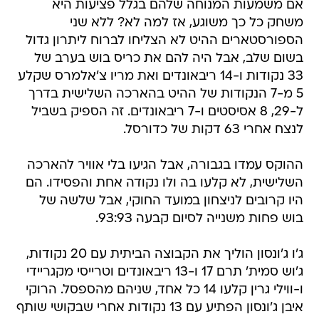
אם משמעות המנוחה שלהם בגלל פציעות היא
משחק כל כך משוגע, אז למה לא? ללא שני
הספורסטארים ההיט לא הצליחו לברוח ליתרון גדול
בשום שלב, אבל היה להם את כריס בוש בערב של
33 נקודות ו-14 ריבאונדים ואת מריו צ'אלמרס שקלע
5 מ-7 הנקודות של ההיט בהארכה השלישית בדרך
ל-29, 8 אסיסטים ו-7 ריבאונדים. זה הספיק בשביל
לנצח אחרי 63 דקות של כדורסל.
ההוקס עמדו בגבורה, אבל הגיעו בלי אוויר להארכה
השלישית, לא קלעו בה ולו נקודה אחת והפסידו. הם
היו קרובים לניצחון במועד החוקי, אבל שלשה של
בוש פחות משנייה לסיום קבעה 93:93.
ג'ו ג'ונסון הוליך את הקבוצה הביתית עם 20 נקודות,
ג'וש סמית' תרם 17 ו-13 ריבאונדים וטרייסי מקגריידי
ו-ווילי גרין קלעו 14 כל אחד, שניהם מהספסל. הרוקי
איבן ג'ונסון הפתיע עם 13 נקודות אחרי שבקושי שותף