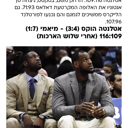
אטלנטה 109:116. הרחק משם, בטקסס, ניצחה סן
אנטוניו את האלופה המקרטעת דאלאס 71:93. גם
הלייקרס ממשיכים לגמגם והם נכנעו לפורטלנד
107:96.
אטלנטה הוקס (3:4) - מיאמי (1:7)
116:109 (אחרי שלוש הארכות)