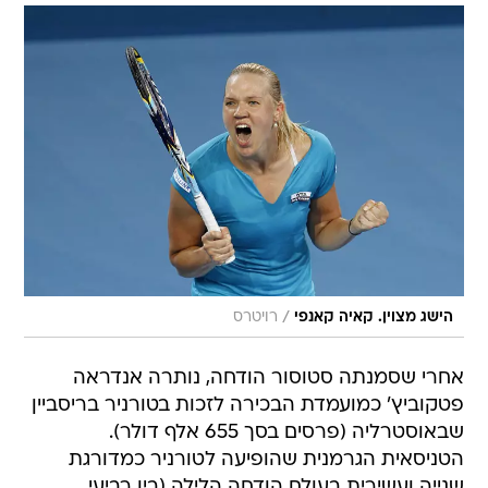
/
הישג מצוין. קאיה קאנפי
רויטרס
אחרי שסמנתה סטוסור הודחה, נותרה אנדראה
פטקוביץ' כמועמדת הבכירה לזכות בטורניר בריסביין
שבאוסטרליה (פרסים בסך 655 אלף דולר).
הטניסאית הגרמנית שהופיעה לטורניר כמדורגת
שנייה ועשירית בעולם הודחה הלילה (בין רביעי