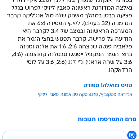
בטורניר אוקלנד שנערך בניו זילנד (220 אלף דולר)
נאלצה המדורגת ראשונה סאבין ליזיקי לפרוש בגלל
פציעה בבטן במהלך משחק שלה מול אנג'ליקה קרבר
הגרמניה (32 בעולם). ליזיקי הפסידה 6:4 את
המערכה הראשונה ובמצב של 3:4 לקרבר היא
הודיעה על פרישה. קרבר תפגוש בחצי הגמר את
פלאביה פנטה שניצחה 2:6, 1:6 את אלנה וסנינה.
בחצי הגמר המקביל ייפגשו סבטלנה קוזנצובה (4:6,
3:6 על שרה אראני) וז'י ז'נג (2:6, 3:6 על לוסי
הרדאקה).
טניס בוואלה! ספורט
אנדראה פטקוביץ'
פרנצ'סקה סקיאבונה
סאבין ליזיקי
טרם התפרסמו תגובות