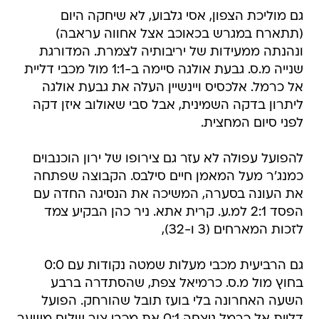
גם מוליכת הצפון, אסי גלבוע, לא שיחקה היום
(תתארח במגרש בכאוכב אצל אחווה עראבה)
ונהנתה ממעידות של יריבותיה לצמרת. המדורגת
שנייה מ.ס. גבעת אולגה סיימה ב-1:1 מול מכבי דליית
אל כרמל. אלכסיס ויינשיין העלה את גבעת אולגה
ליתרון בדקה השמינית, אבל סבי שאולוב איזן דקה
לפני סיום המחצית.
להפועל עפולה לא עזר גם צירופו של ירון הוכנבוים
כמנג'ר מעל המאמן חיים סילבס. הקבוצה שפתחה
את העונה בסערה, המשיכה את הנסיגה החדה עם
הפסד 2:1 למ.ע. קרית אתא. ניר כהן הבקיע צמד
לזכות המארחים (3 ו-32),
גם הרביעית מכבי מעלות שמטה נקודות עם 0:0
בחוץ מול מ.ס. כרמיאל צפת, שהסתדרה ברבע
השעה האחרונה בלי בועז תובל שהורחק. הפועל