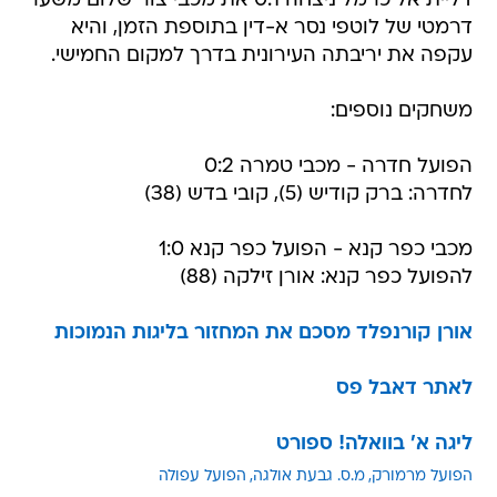
דליית אל כרמל ניצחה 0:1 את מכבי צור שלום משער
דרמטי של לוטפי נסר א-דין בתוספת הזמן, והיא
עקפה את יריבתה העירונית בדרך למקום החמישי.
משחקים נוספים:
הפועל חדרה - מכבי טמרה 0:2
לחדרה: ברק קודיש (5), קובי בדש (38)
מכבי כפר קנא - הפועל כפר קנא 1:0
להפועל כפר קנא: אורן זילקה (88)
אורן קורנפלד מסכם את המחזור בליגות הנמוכות
לאתר דאבל פס
ליגה א' בוואלה! ספורט
הפועל מרמורק
מ.ס. גבעת אולגה
הפועל עפולה