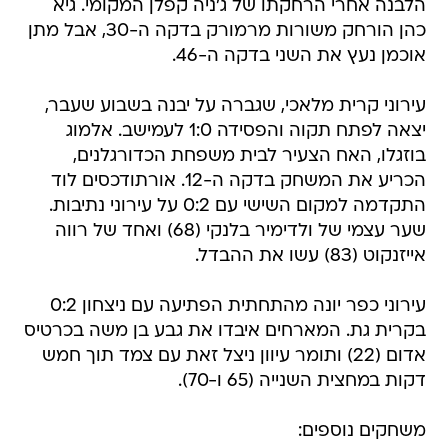
הלבנה אחרי הרחקתו של ג'ניה קפלן המקומי. גיא
כהן הורחק משורות מרמורק בדקה ה-30, אבל מתן
אוכמן נעץ את השני בדקה ה-46.
עירוני קרית מלאכי, שגברה על יבנה בשבוע שעבר,
יצאה לפתח תקוה והפסידה 1:0 לעמישב. אלמוג
בוזגלו, האח הצעיר לבית משפחת הכדורגלנים,
הכריע את המשחק בדקה ה-12. אורתודכסים לוד
התקדמה למקום השישי עם 0:2 על עירוני נתיבות.
שער עצמי של ולדימיר בלנקי (68) ואחד של רווה
אייזנקוט (83) עשו את ההבדל.
עירוני כפר יונה מהתחתית הפתיעה עם ניצחון 0:2
בקרית גת. המארחים איבדו את גבע בן משה בכרטיס
אדום (22) ותומר עיוון ניצל זאת עם צמד תוך חמש
דקות במחצית השנייה (65 ו-70).
משחקים נוספים: