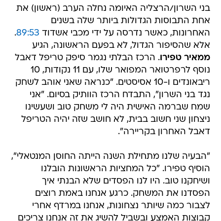
בני השרון/הרצליה האיומה נחלה הערב (ראשון) את
אחת התבוסות הגדולות ביותר שלה בשנים
האחרונות, כאשר נדרסה על ידי מכבי אשדוד
89:53
.
אלא שהסיפור הגדול, לא בפעם הראשונה, הגיע
ממאיר טפירו
. הרכז הבלתי נגמר סיפק טריפל דאבל
נוסף לרפרטואר המפואר שלו, עם 11 נקודות, 10
ריבאונדים ו-10 אסיסטים. "כנראה שאני אוהב לשחק
נגד בני השרון", התבדח הרכז הוותיק בסיום. "אני
שמח שברמה האישית היה לי משחק טוב ושעשינו
ניצחון שני חשוב בבית, לא חושב שזה יהיה הטריפל
דאבל האחרון בקריירה".
"הבעיה שלנו מתחילת השנה הייתה החוסן המנטאלי",
הוסיף טפירו. "כל המחציות הראשונות הובלנו
ושיחקנו טוב. היו לנו הפסדים שלא הבנתי איך
הפסדנו את המשחק. כרגע אנחנו באמת רוצים
לצבור כמה שיותר נצחונות, אנחנו במרדף אחרי
קבוצות האמצע ובשביל להשיג את זה אנחנו צריכים