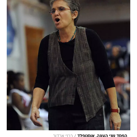
/
הפסד שני העונה. אוסטפלד
ברני ארדוב