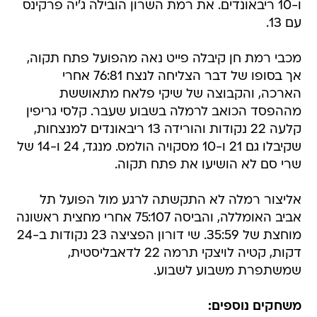
ו-10 ריבאונדים. את רמת השרון הובילה ג'יה פרקינס
עם 13.
מכבי רמת חן קיבלה פייט נאה מהפועל פתח תקוה,
אך בסופו של דבר הצליחה לנצח 76:81 אחרי
הארכה, והקבוצה של שיקי פלאח מתאוששת
מההפסד הכואב לרמלה בשבוע שעבר. קלסי גריפין
קלעה 22 נקודות והורידה 13 ריבאונדים למנצחות,
שקיבלו גם 21 ו-10 מסקויה הולמס. מנגד, 24 ו-14 של
שרי סם לא הושיעו את פתח תקוה.
אליצור רמלה לא התקשתה לרגע מול הפועל תל
אביב האומללה, והביסה 75:107 אחרי מחצית ראשונה
מוחצת של 35:59. שי דורון הפציצה 23 נקודות ב-24
דקות, קטיה לויצקי תרמה 22 לדאבליסטית,
שמשתפרת משבוע לשבוע.
משחקים נוספים: