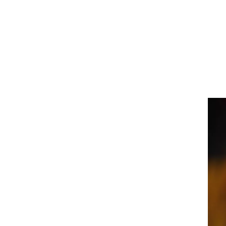
ט1
מחוץ לקווים
4-4-2
משרד החוץ
רץ על הקווים
ספורט בחקירה
סוגרים שנה
מונדיאל 2014
בראש ובראשונה
אליפות אפריקה 2015
יורו צעירות 2013
לונדון 2012
יורו 2012