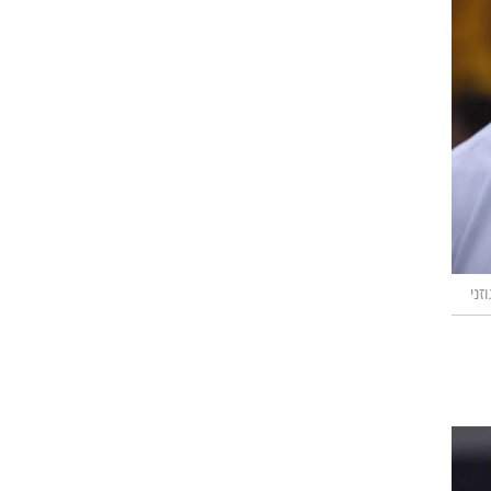
רוגבי וקריקט
גולף
ביליארד
תקצירים
זני