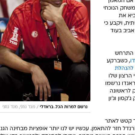
י אם המאמן
משחק הנוכחי
ביא את
ת, ויקבע כי
ביב בעוד
ה התרחש
דו
, כשברקע
 להנהלת
הרצון שלו
ראנדו נרשמו
 לראשונה
קסון וג'ון
/
נרשם למרות הכל. בראדלי
מגד גוזני, מגד גוזני
ד קטש לאתר
נדל חזר להתאמן. עכשיו יש לנו יותר אופציות מבחינה הגנת