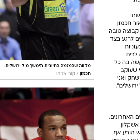
ה.
שתי
ר חכמון
קבוצה טובה
ים לרגע בצד
וניות
לבית
שה בה כל
מקווה שהמגמה החיובית תימשך מול ירושלים.
י שעוקב
/
חכמון
קובי אליהו
חק ואני
רושלים".
ם האחרונים.
אשקלון
 הורע אף