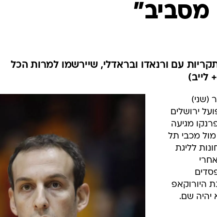
מסביב"
ענפים נוספים
לוח שידורים
החידה של ספור
ארכיון מדורים
כתבו לנו
קריות עם ורנאדו ובראדלי, שיירשמו למרות הכל
 (שני)
על ירושלים
פרנקו מגיעה
ול מכבי תל
ונות לליגת
אחרי
פסדים
ת היורוקאפ
יהיה שם.