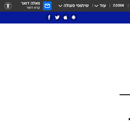
וואלה דואר
אופנה
עוד
שיתופי פעולה
קרא דואר
ציון 3
דאבל דריבל
י