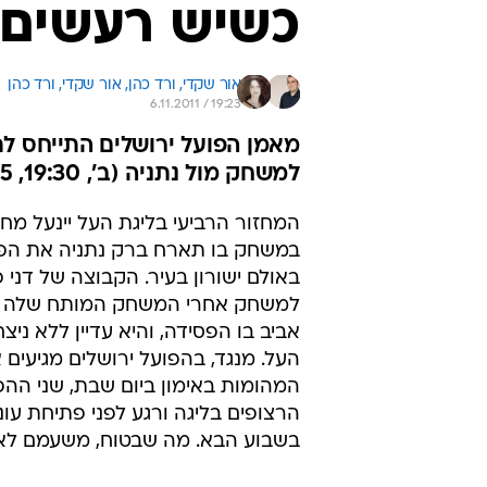
כשיש רעשים 
אור שקדי, 
ורד כהן, 
אור שקדי, ורד כהן 
6.11.2011 / 19:23
מאמן הפועל ירושלים התייחס לת
למשחק מול נתניה (ב', 19:30, 5+ לייב)
המחזור הרביעי בליגת העל יינעל מחר
במשחק בו תארח ברק נתניה את הפו
באולם ישורון בעיר. הקבוצה של דני 
למשחק אחרי המשחק המותח שלה מ
אביב בו הפסידה, והיא עדיין ללא ניצח
העל. מנגד, בהפועל ירושלים מגיעים 
המהומות באימון ביום שבת, שני הה
הרצופים בליגה ורגע לפני פתיחת עונ
בשבוע הבא. מה שבטוח, משעמם לא 