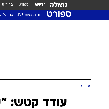
חדשות
ספורט
בחירות
ספורט
לוח תוצאות LIVE
כדורגל יש
ליגת העל Winner
סטט' ליגת
גביע המדי
גביע הטוט
שגרירים
נבחרות י
ליגה לאומ
ליגה א'
ספורט
עודד קטש: "