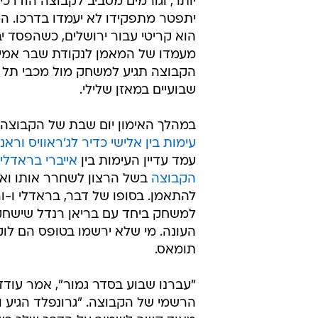
יותר, וגורמים מסביב לקבוצה הודו כ
יתפטר מתפקידו לא יעמדו בדרכו. ה
הוא קריטי עבור ירושלים, כשהפסד י
מעמדו של המאמן לנקודת שבר אמיתי
הקבוצה תגיע למשחק מול מכבי תל א
שבועיים במאזן שלילי.
במהלך האימון יום שבת של הקבוצ
עימות בין אלישי כדיר לג'ראוויס וראנ
עמד עדיין העימות בין
אייברי בראדלי
הקבוצה
בשל הרצון לשחרר אותו ואי 
להתאמן. בסופו של דבר, בראדלי ו-ו
למשחק ביחד עם בריאן רנדל שישחק
העונה. מי שלא ירשמו בטופס הם לוק ג'
תומאס.
"עברנו שבוע בסדר גמור", אמר עוד
הרשמי של הקבוצה. "גרונפלד הגיע ור