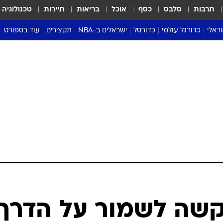
תרבות
סלבס
כסף
אוכל
בריאות
תיירות
טכנולוגיה
ראלי
כדורגל עולמי
כדורסל
ישראלים ב-NBA
תקצירים
עוד בספורט
ליגה אנגלית
ליגת העל
דני אבדיה
מונדיאל 2026
 העל
ליגה ספרדית
דאבל דריבל
NBA
נה
ליגה איטלקית
יורוליג וכדורסל אירופי
טבלאות
ו
ליגה גרמנית
ליגה לאומית
פודקאסטים
ליגה צרפתית
נבחרות ישראל בכדורסל
מסכמים מחזור
שראל
ליגת האלופות
כדורסל נשים
אבא של שבת
ית
הליגה האירופית
מעל הטבעת
דרום אמריקה
סערה בממלכה
טניס
טראש טוק
ספורט אמריקא
קשה לשמור על הדרך
פוקר