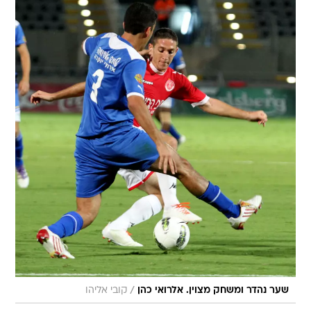
/
שער נהדר ומשחק מצוין. אלרואי כהן
קובי אליהו