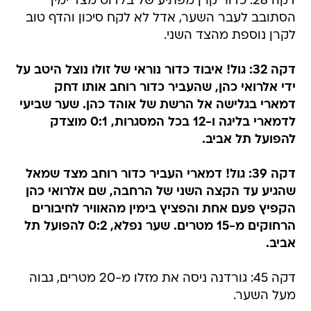
דקה 28: כדור קרן מפתיע של בלדוט מצד ימין
הסתובב לעבר השער, אדל לא לקח סיכון והדף טוב
לקרן נוספת מהצד השני.
דקה 32: גול! איבוד כדור נוראי של זולו נוצל היטב על
ידי אלרואי כהן, שהעביר כדור רוחב אותו דחק
דמארי בגלישה אל הרשת של אוהד כהן. שער שביעי
לדמארי בליגה ו-12 בכל המסגרות, 0:1 מוצדק
להפועל תל אביב.
דקה 39: גול! דמארי העביר כדור רוחב מצד שמאל
שהגיע עד הקצה השני של הרחבה, שם אלרואי כהן
הקפיץ פעם אחת והפציץ בימין מהאוויר לחיבורים
הרחוקים מ-15 מטרים. שער נפלא, 0:2 להפועל תל
אביב.
דקה 45: גורדנה ניסה את מזלו מ-20 מטרים, גבוה
מעל השער.