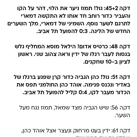
דקה 45+2: גול! תמוז ניער את הלוי, דהר על הקו
והעביר כדור רוחב חד אותו לא התקשה דמארי
לתרגם לשער נוסף. השמיני של דמארי, מלך השערים
החדש של הליגה. 0:3 להפועל תל אביב.
דקה 48: כרטיס אדום! הילאל מוסא המחליף גלש
בגסות לעבר רגלו של ידין וראה צהוב שני. ראשון
לציון ב-10 שחקנים.
דקה 51: גול! כהן הגביה כדור קרן שפגע ברגלו של
באדיר ונכנס פנימה. אוהד כהן החולמני תפס את
הכדור מעבר לקו, 0:4 קליל להפועל תל אביב.
דקה 56: שיש הגביה מצד שמאל, תמוז נגח מעל
השער.
דקה 61: ידין בעט מרחוק ונעצר אצל אוהד כהן,