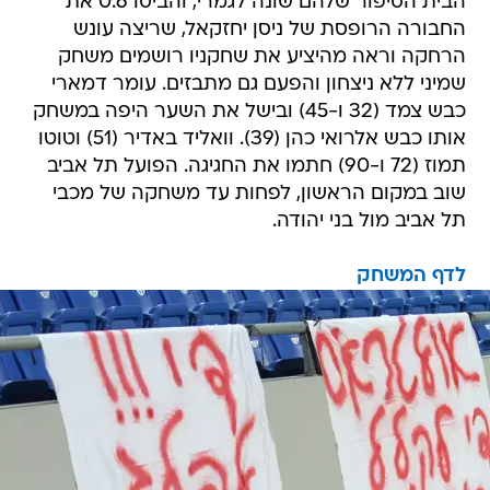
הבית הסיפור שלהם שונה לגמרי, והביסו 0:6 את
החבורה הרופסת של ניסן יחזקאל, שריצה עונש
הרחקה וראה מהיציע את שחקניו רושמים משחק
שמיני ללא ניצחון והפעם גם מתבזים. עומר דמארי
כבש צמד (32 ו-45) ובישל את השער היפה במשחק
אותו כבש אלרואי כהן (39). וואליד באדיר (51) וטוטו
תמוז (72 ו-90) חתמו את החגיגה. הפועל תל אביב
שוב במקום הראשון, לפחות עד משחקה של מכבי
תל אביב מול בני יהודה.
לדף המשחק