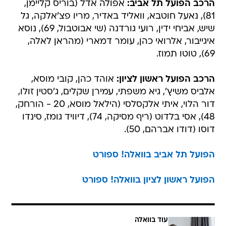
הרכב הפועל תל אביב:
אפולה אדל (בוריס קליימן,
81), נאעל חוטבא, וואליד באדיר, מריו פצ'אלקה, גל
שיש, אביחי ידין, רועי גורדנה (שי אבוטבול, 69), נוסא
איגייבור, אלרואי כהן, עומר דמארי (מהראן לאלה,
69), טוטו תמוז.
הרכב הפועל ראשון לציון:
אוהד כהן, קובי מוסא,
אלביס משיץ', גיא משפתי, עמירן שקלים, ג'סטין זולו,
דור הלוי, איתי אלקסלסי (הילאל מוסא, 20 - הורחק,
48), אסי בלדוט (ריף מסיקה, 74), דיוויד גומז, סינדו
דוסו (דודו אברהם, 50).
הפועל תל אביב בוואלה! ספורט
הפועל ראשון לציון בוואלה! ספורט
עוד בוואלה