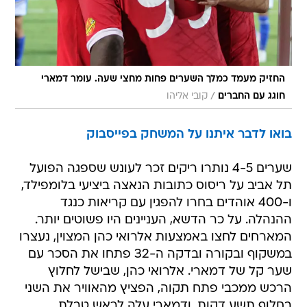
החזיק מעמד כמלך השערים פחות מחצי שעה. עומר דמארי
/
חוגג עם החברים
קובי אליהו
בואו לדבר איתנו על המשחק בפייסבוק
שערים 4-5 נותרו ריקים זכר לעונש שספגה הפועל
תל אביב על ריסוס כתובות הנאצה ביציעי בלומפילד,
ו-400 אוהדים בחרו להפגין עם קריאות כנגד
ההנהלה. על כר הדשא, העניינים היו פשוטים יותר.
המארחים לחצו באמצעות אלרואי כהן המצוין, נעצרו
במשקוף ובקורה ובדקה ה-32 פתחו את הסכר עם
שער קל של דמארי. אלרואי כהן, שבישל לחלוץ
הרכש ממכבי פתח תקוה, הפציץ מהאוויר את השני
בחלוף תשע דקות, ודמארי עלה לראש טבלת