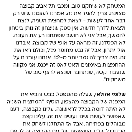
המשחק לא שיחקנו טוב, ומכבי תל אביב קבוצה
מצוינת, צריך להגיד את זה. אמרנו לעצמנו שיש רק
דבר אחד לעשות - לצאת למחצית השניה, לנצח
ולצאת לדרך חדשה. אין ספק שניצחון זה נותן ביטחון
להמשך, אבל אני לא חושב שפתחנו רע את העונה.
לא הפסדנו, זה מראה על אופי של קבוצה. איבדנו
אולי יתרון, אבל זה נבע מחוסר מזל, וכולם ראו את
זה. היה צריך להיגמר יותר מ-1:2. אנחנו עובדים על
ההחמצות באימונים ולאט לאט זה ייכנס. אני מקווה
שנעבוד קשה, שנתחבר ושנצא לרצף טוב של
משחקים".
שלומי אזולאי
, שעלה מהספסל, כבש והביא את
המפנה של הקבוצה מהצפון, הוסיף: "המחצית השניה
לא היתה דומה בכלל לראשונה. עלינו כקבוצה, ידענו
שאפשר לעשות שינוי ועשינו את זה. עלינו קצת
מבוהלים בפתיחה, אבל אז התחלנו לשחק את
הכדורגל שלנו. השאיפות שלי עם הקבוצה זה לטפס