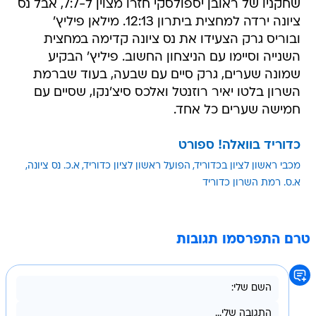
שחקניו של ראובן יספולסקי חזרו מצוין ל-7:7, אבל נס
ציונה ירדה למחצית ביתרון 12:13. מילאן פיליץ'
ובוריס גרק הצעידו את נס ציונה קדימה במחצית
השנייה וסיימו עם הניצחון החשוב. פיליץ' הבקיע
שמונה שערים, גרק סיים עם שבעה, בעוד שברמת
השרון בלטו יאיר רוזנטל ואלכס סיצ'נקו, שסיים עם
חמישה שערים כל אחד.
כדוריד בוואלה! ספורט
מכבי ראשון לציון בכדוריד
הפועל ראשון לציון כדוריד
א.כ. נס ציונה
א.ס. רמת השרון כדוריד
טרם התפרסמו תגובות