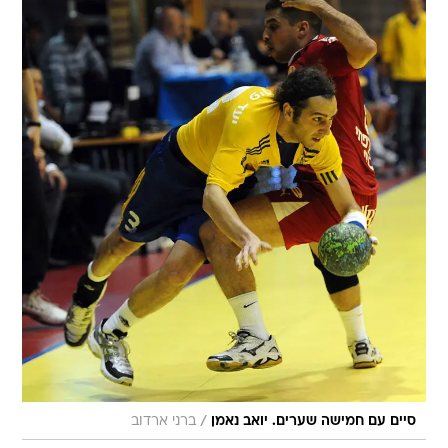
/
סיים עם חמישה שערים. יואב נאמן
ברני ארדוב