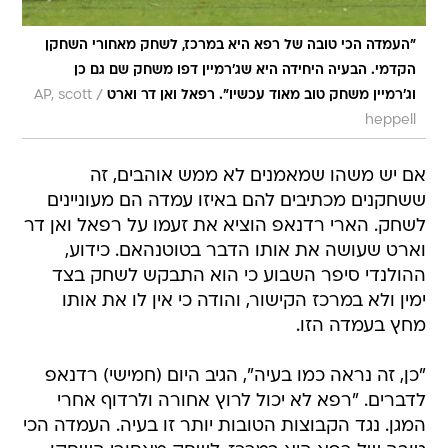
"העמדה הכי טובה של רפא היא במרכז, לשחק מאחורי השחקן
הקדמי. הבעיה היחידה היא שג'רמיין דפו משחק שם גם כן
/
וג'רמיין משחק טוב מאוד עכשיו". רפאל ואן דר וארט
AP, scott
heppell
אם יש משהו שמאמנים לא ממש אוהבים, זה
ששחקנים מכתיבים להם באיזו עמדה הם מעוניינים
לשחק. הארי רדנאפ הוציא את זעמו על רפאל ואן דר
וארט שעושה את אותו הדבר בטוטנהאם. כידוע,
ההולנדי סיפר השבוע כי הוא התבקש לשחק בצד
ימין ולא במרכז הקישור, והודה כי אין לו את אותו
מחץ בעמדה הזו.
"כן, זה נראה כמו בעיה", הגיב היום (חמישי) רדנאפ
לדברים. "רפא לא יכול לרוץ אחורה ולרדוף אחרי
המגן. נגד הקבוצות הטובות יותר זו בעיה. העמדה הכי