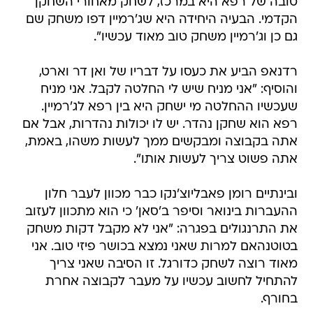
טובה של רפא היא במרכז, לשחק מאחורי השחקן
הקדמי. הבעיה היחידה היא שג'רמיין דפו משחק שם
גם כן וג'רמיין משחק טוב מאוד עכשיו".
רדנאפ הביע את כעסו על דבריו של ואן דר וארט,
והוסיף: "אני מניח שיש לי החלטה לקבל. אני מניח
שעכשיו ההחלטה מי ישחק היא בין רפא לג'רמיין.
רפא הוא שחקן נהדר. יש לו יכולות נהדרות, אבל אם
אתה בקבוצה ומבקשים ממך לעשות משהו, באמת,
אתה פשוט צריך לעשות אותו".
ובינתיים רומן פאבליוצ'נקו כבר מכוון לעבר חלון
ההעברות בינואר וסיפר ב'סאן' כי הוא מתכוון לעזוב
את התרנגולים בפגרה: "אני לא מקבל דקות משחק
בטוטנהאם למרות שאני נמצא בכושר פיזי טוב. אני
מאוד רוצה לשחק כדורגל. זו הסיבה שאני צריך
להתחיל לחשוב עכשיו על מעבר לקבוצה אחרת
בחורף.