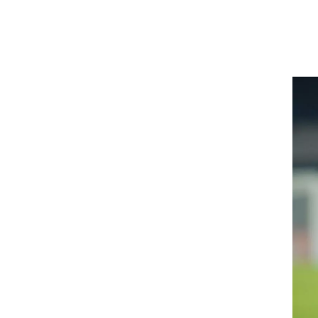
רוגבי וקריקט
גולף
ביליארד
תקצירים