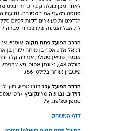
לאחר מכן בוגלה קיבל כדור ובעט מהא
פספס במעט את המסגרת. גם עכו ה
הזדמנויות כעשרים דקות לסיום סלליך
לוי, אבל הנגיעה שלו בכדור עברה לי
הרכב הפועל פתח תקוה
: אוסטין אג'י
אנטבי, פביאן סטולר, אנדרה קלדיירה
בוגלה 43), ג?ונתן אסוס, גיא צרפתי,
פישביין (שחר בלילטי 86).
הרכב הפועל עכו
: דודו גורש, רועי לו
סטפן שצ'פוביץ'.
לדף המשחק
הפועל פתח תקוה בוואלה! ספורט