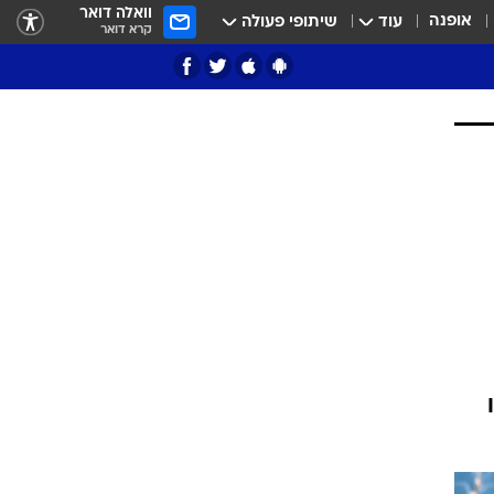
וואלה דואר
אופנה
עוד
שיתופי פעולה
קרא דואר
ציון 3
דאבל דריבל
י