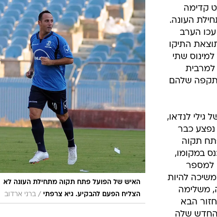
ענפים נוספים
ט קדימה
לוח שידורים
חילת העונה.
עכו הערב
החידה של ספור
שעבורם זו תוצאת התיקו
ארכיון מדורים
למינוס שתי
כתבו לנו
 למרבית
התקפה שלהם
גילי לנדאו,
 נפצע כבר
תח תקוה
ס במקומו,
 למספר
משיכה להיות
האיש של הפועל פתח תקוה מתחילת העונה לא
, משלימה
/
הצליח הפעם להבקיע. גיא צרפתי
ברני ארדוב
חזור הבא
 החדש שלה