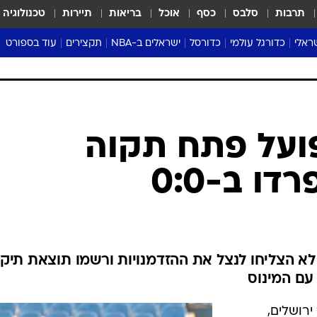
תרבות
סלבס
כסף
אוכל
בריאות
תיירות
טכנולוגיה
ראלי
כדורגל עולמי
כדורסל
ישראלים ב-NBA
תקצירים
עוד בספורט
ליגה אנגלית
ליגת העל
דני אבדיה
מונדיאל 2026
 העל
ליגה ספרדית
דאבל דריבל
NBA
נה
ליגה איטלקית
יורוליג וכדורסל אירופי
טבלאות
ו
ליגה גרמנית
ליגה לאומית
פודקאסטים
פועל פתח תקוה
ליגה צרפתית
נבחרות ישראל בכדורסל
מסכמים מחזור
דו ב-0:0
שראל
ליגת האלופות
כדורסל נשים
אבא של שבת
ית
הליגה האירופית
מעל הטבעת
דרום אמריקה
סערה בממלכה
טניס
 הצליחו לנצל את ההזדמנויות ורשמו תוצאת תיקו
טראש טוק
עם המינוס
ספורט אמריקא
פוקר
ירושלים,