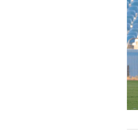
ט1
מחוץ לקווים
4-4-2
משרד החוץ
רץ על הקווים
ספורט בחקירה
סוגרים שנה
מונדיאל 2014
בראש ובראשונה
אליפות אפריקה 2015
יורו צעירות 2013
לונדון 2012
יורו 2012