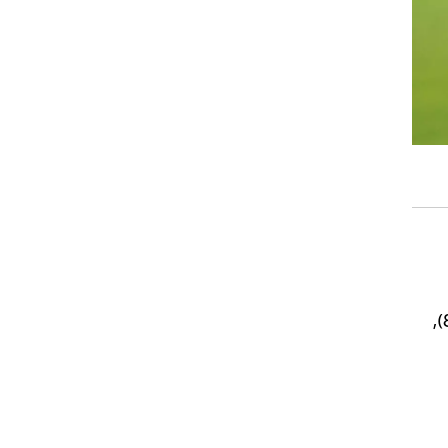
דוידוב, נבוישה מרינקוביץ' (רפי עמוס 74), אבי כנפו (גיא דיין 58), סינטאיהו סלליך (לואיס זומא 88),