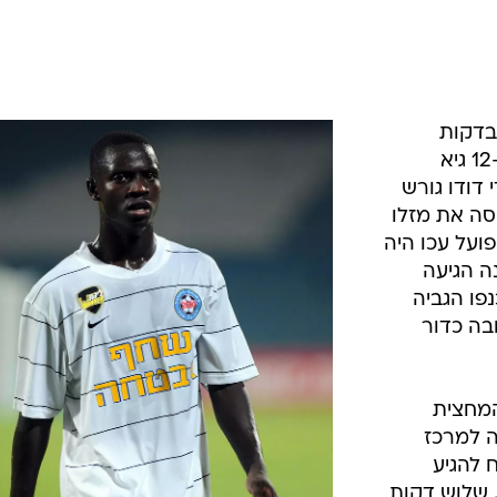
בדקות
הראשונות של המשחק, כשבדקה ה-12 גיא
 דודו גורש
סה את מזלו
ועל עכו היה
ה הגיעה
פו הגביה
בה כדור
המחצית
תי הגביה למרכז
 להגיע
 שלוש דקות