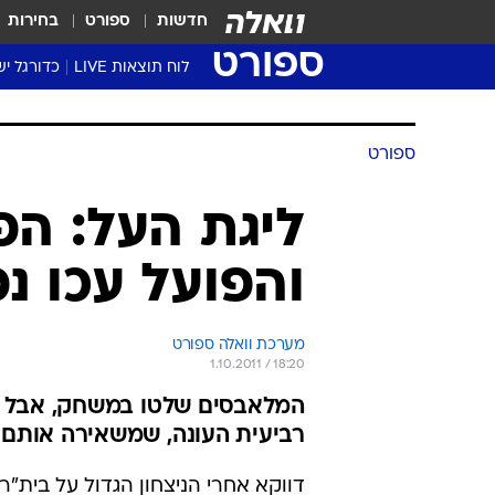
חדשות
ספורט
בחירות
ספורט
לוח תוצאות LIVE
כדורגל יש
ליגת העל Winner
סטט' ליגת
ספורט
גביע המדי
גביע הטוט
ליגת העל: ה
שגרירים
והפועל עכו נפר
נבחרות י
ליגה לאומ
ליגה א'
מערכת וואלה ספורט
1.10.2011 / 18:20
המלאבסים שלטו במשחק, אבל לא
רביעית העונה, שמשאירה אותם 
דווקא אחרי הניצחון הגדול על בית"ר 