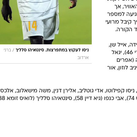
וויר, אך
גיעה למספר
 קיבל מרועי
ד הקורה.
דה, אייל שן,
/
ניסו לעקוץ במתפרצות. סינטאיהו סלליך
ברני
דניאל אדו, אסף בן מוחה (לורן בן ארי 46), יגאל
ארדוב
 (אפרים
 יניב לוזון, אור
י, ניסו קפילוטו, אדי גוטליב, אלירן דנין, משה מישאלוב, אלכס