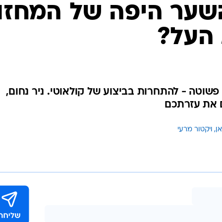
ענפים נוספים
שער היפה של המחזו
לוח שידורים
 העל?
החידה של ספור
ארכיון מדורים
כתבו לנו
שוטה - להתחרות בביצוע של קולאוטי. ניר נחום,
ם את עזרתכם
ן
ויקטור מרעי