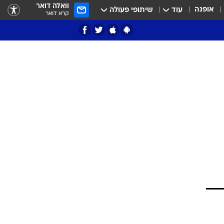
וואלה דואר
אופנה
עוד
שיתופי פעולה
קרא דואר
ציון 3
דאבל דריבל
י