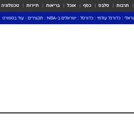
תרבות
סלבס
כסף
אוכל
בריאות
תיירות
טכנולוגיה
ראלי
כדורגל עולמי
כדורסל
ישראלים ב-NBA
תקצירים
עוד בספורט
ליגה אנגלית
ליגת העל
דני אבדיה
מונדיאל 2026
 העל
ליגה ספרדית
דאבל דריבל
NBA
נה
ליגה איטלקית
יורוליג וכדורסל אירופי
טבלאות
ו
ליגה גרמנית
ליגה לאומית
פודקאסטים
ליגה צרפתית
נבחרות ישראל בכדורסל
מסכמים מחזור
שראל
ליגת האלופות
כדורסל נשים
אבא של שבת
ית
הליגה האירופית
מעל הטבעת
דרום אמריקה
סערה בממלכה
טניס
טראש טוק
ספורט אמריקא
פוקר