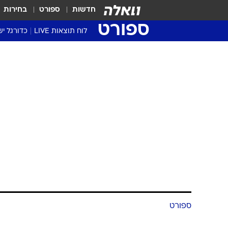
חדשות
ספורט
בחירות
ספורט
לוח תוצאות LIVE
כדורגל יש
ליגת העל Winner
סטט' ליגת
גביע המדי
גביע הטוט
שגרירים
נבחרות י
ליגה לאומ
ליגה א'
ספורט