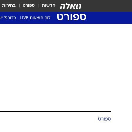
חדשות
ספורט
בחירות
ספורט
לוח תוצאות LIVE
כדורגל יש
ליגת העל Winner
סטט' ליגת
גביע המדי
גביע הטוט
שגרירים
נבחרות י
ליגה לאומ
ליגה א'
ספורט