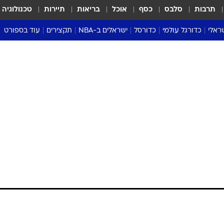
תרבות
סלבס
כסף
אוכל
בריאות
תיירות
טכנולוגיה
ראלי
כדורגל עולמי
כדורסל
ישראלים ב-NBA
תקצירים
עוד בספורט
ליגה אנגלית
ליגת העל
דני אבדיה
מונדיאל 2026
 העל
ליגה ספרדית
דאבל דריבל
NBA
נה
ליגה איטלקית
יורוליג וכדורסל אירופי
טבלאות
ו
ליגה גרמנית
ליגה לאומית
פודקאסטים
ליגה צרפתית
נבחרות ישראל בכדורסל
מסכמים מחזור
שראל
ליגת האלופות
כדורסל נשים
אבא של שבת
ית
הליגה האירופית
מעל הטבעת
דרום אמריקה
סערה בממלכה
טניס
טראש טוק
ספורט אמריקא
פוקר