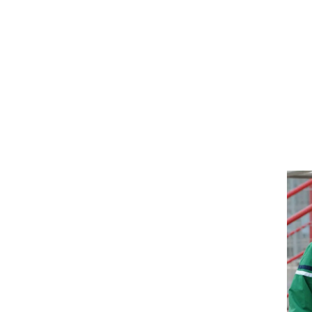
ט1
מחוץ לקווים
4-4-2
משרד החוץ
רץ על הקווים
ספורט בחקירה
סוגרים שנה
מונדיאל 2014
בראש ובראשונה
אליפות אפריקה 2015
יורו צעירות 2013
לונדון 2012
יורו 2012