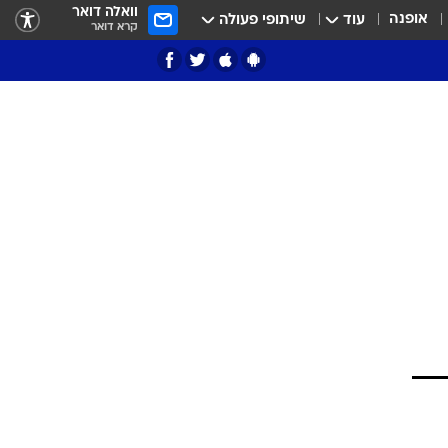
וואלה דואר
אופנה
עוד
שיתופי פעולה
קרא דואר
ציון 3
דאבל דריבל
י