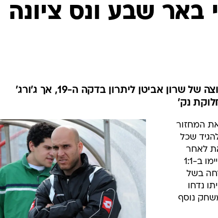
ענפים נוספים
 באר שבע ונס ציונה
לוח שידורים
החידה של ספור
ארכיון מדורים
כתבו לנו
אקקי מיקוצ'דזה העלה את הקבוצה של שרון אביטן ליתרון בדקה ה-19, אך ג'ורג'
את המחזור
הגיד שכל
ת לאחר
שמכבי באר שבע וסקציה נס ציונה סיימו ב-1:1
חה בשל
תו נדחו
משחק נוסף