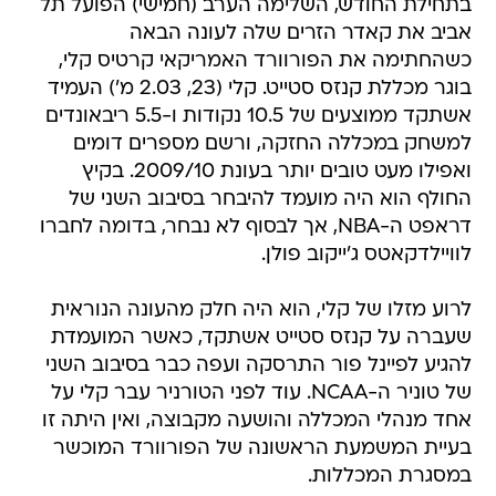
בתחילת החודש, השלימה הערב (חמישי) הפועל תל
אביב את קאדר הזרים שלה לעונה הבאה
כשהחתימה את הפורוורד האמריקאי קרטיס קלי,
בוגר מכללת קנזס סטייט. קלי (23, 2.03 מ') העמיד
אשתקד ממוצעים של 10.5 נקודות ו-5.5 ריבאונדים
למשחק במכללה החזקה, ורשם מספרים דומים
ואפילו מעט טובים יותר בעונת 2009/10. בקיץ
החולף הוא היה מועמד להיבחר בסיבוב השני של
דראפט ה-NBA, אך לבסוף לא נבחר, בדומה לחברו
לוויילדקאטס ג'ייקוב פולן.
לרוע מזלו של קלי, הוא היה חלק מהעונה הנוראית
שעברה על קנזס סטייט אשתקד, כאשר המועמדת
להגיע לפיינל פור התרסקה ועפה כבר בסיבוב השני
של טוניר ה-NCAA. עוד לפני הטורניר עבר קלי על
אחד מנהלי המכללה והושעה מקבוצה, ואין היתה זו
בעיית המשמעת הראשונה של הפורוורד המוכשר
במסגרת המכללות.