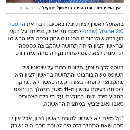
/
איך הוא יתמודד עם ההפסד הראשון? יחזקאל
ברני ארדוב
בהפועל ראשון לציון קיבלו באכזבה רבה את
ההפסד
2:0 אתמול (שבת)
למכבי תל אביב, במיוחד על רקע
העובדה שהצהובים הפגינו משחק נרפה ולא הרשימו
ובראשון לציון הייתה תחושה שהקבוצה פספסה
הזדמנות לצאת עם לפחות נקודה מההתמודדות.
בנוסף לכך נשמעו תלונות רבות על שיפוטו של
השופט משה בוחבוט והתחושה בראשון לציון היא
שהקבוצה קופחה בצורה קשה כאשר לא נשרקה
לזכותה בעיטת עונשין מ-11 מטר, במהלך בו נתפס
החלוץ סינדו דוסו בחולצתו על ידי בלם הצהובים
סאבו פאביצ'ביץ' במחצית הראשונה.
"קל מאוד לא לשרוק לטובת ראשון לציון, אבל אין לי
ספק שאם המהלך הזה היה לטובת מכבי היה נשרק