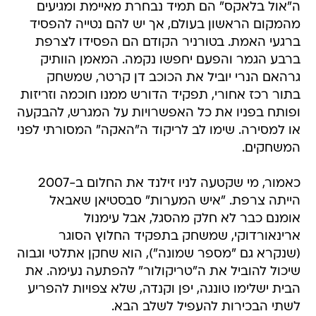
ה"אול בלאקס" הם תמיד נבחרת מאיימת ומגיעים
מהמקום הראשון בעולם, אך יש להם נטייה להפסיד
ברגעי האמת. בטורניר הקודם הם הפסידו לצרפת
ברבע הגמר והפעם יחפשו נקמה. המאמן הוותיק
גרהאם הנרי יוביל את הכוכב דן קרטר, שמשחק
בתור רכז אחורי, תפקיד הדורש ממנו חוכמה וזריזות
ופותח בפניו את כל האפשרויות על המגרש, להבקעה
או למסירה. שימו לב לריקוד ה"האקה" המסורתי לפני
המשחקים.
כאמור, מי שקטעה לניו זילנד את החלום ב-2007
הייתה צרפת. "איש המערות" סבסטיאן שאבאל
אומנם כבר לא חלק מהסגל, אבל עימנול
ארינאורדוקי, שמשחק בתפקיד החלוץ הסוגר
(שנקרא גם "מספר שמונה"), הוא שחקן אתלטי וגבוה
שיכול להוביל את ה"טריקולור" להפתעה נעימה. את
הבית ישלימו טונגה, יפן וקנדה, שלא צפויות להפריע
לשתי הבכירות להעפיל לשלב הבא.