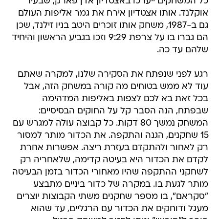
כל המשחקים ייערכו באצטדיון אדן פארק, שבעיר
אוקלנד. אותו אצטדיון אירח את גמר אליפות העולם
גם ב-1987, משחק אותו זוכרים היטב בניו זילנד, שכן
הם גברו בו על צרפת 9:29 וזכו בגביע הראשון והיחיד
שלהם עד כה.
רגע לפני שנפתח את הסקירה שלנו, למקרה שאתם
עוד לא ממש בטוחים מה קורה במשחק הזה, אבל
בכל זאת בא לכם לצפות באליפות המדהימה
שבפתח, הנה הסבר קל על החוקים הבסיסיים:
המשחק נמשך 80 דקות. כל קבוצה עולה למגרש עם
15 שחקנים, הגנה והתקפה. את הכדור מותר למסור
רק לאחור ולהתקדם בעזרת ריצה. אפשרות אחרת
לקדם את הכדור היא בעיטה קדימה, שלאחריה רק
לשחקני ההתקפה שהיו מאחורי הכדור בזמן הבעיטה
מותר לגעת בו. במקרה של כדור ביניים מתבצע
"סקראם", בו מספר שחקנים משתי הקבוצות יוצרים
מעגל ודוחקים את הכדור עם הרגליים, עד שהוא