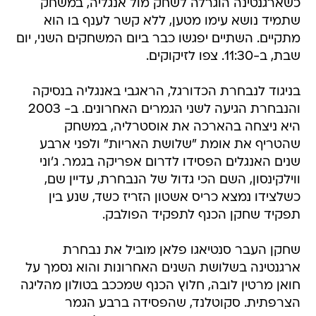
כשארגנטינה הוגרלה לשחק מול אנגליה, במשחק
שתמיד נושא עימו מטען, ללא קשר לענף בו הוא
מתקיים. השתיים יפגשו כבר ביום המשחקים השני, יום
שבת, ב-11:30. צפו לזיקוקים.
בניגוד לנבחרת הכדורגל, הראגבי באנגליה בנסיקה
והנבחרת הגיעה לשני הגמרים האחרונים. ב- 2003
היא ניצחה בהארכה את אוסטרליה, במשחק
שהטריף את אומת "שלושת האריות" ולפני ארבע
שנים האנגלים הפסידו לדרום אפריקה בגמר. ג'וני
ווילקינסון, השם הכי גדול של הנבחרת, עדיין שם,
כשלצידו נמצא כריס אשטון הזריז כשד, שנע בין
תפקיד שחקן הכנף לתפקיד הפולבק.
שחקן העבר סנטיאגו פלאן מוביל את נבחרת
ארגנטינה בשלושת השנים האחרונות והוא נסמך על
חואן מרטין לובה, חלוץ הכנף שמככב בטולון מהליגה
הצרפתית. סקוטלנד, שהפסידה ברבע הגמר