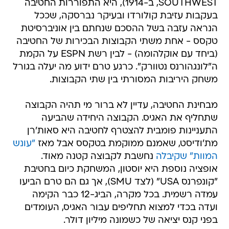
SOUTHWEST, ב-1914), היא התפוררות החטיבה
בעקבות עזיבת קולורדו ובעיקר נברסקה, שככל
הנראה עזבה בשל ההסכם שנחתם בין אוניברסיטת
טקסס - אחת משתי הקבוצות הבכירות של החטיבה
(ביחד עם אוקלהומה) - לבין רשת ESPN על הקמת
ה"לונגהורנס נטוורק". כרגע טרם ידוע מה יעלה בגורל
משחק היריבות המסורתי בין שתי הקבוצות.
מבחינת החטיבה, עדיין לא ברור מי תהיה הקבוצה
שתחליף את האגיס. הקבוצה היחידה שהביעה
התעניינות פומבית להצטרף לחטיבה היא סאות'רן
מת'ודיסט, שאמנם ממוקמת בטקסס אבל מאז
"עונש
המוות" שקיבלה
נחשבת לקבוצה קטנה מאוד.
אופציה נוספת היא יוסטון, המשחקת כיום בחטיבת
"קונפרנס USA" (לצד SMU), אך גם הם טרם הביעו
עמדה רשמית. בכל מקרה, הביג-12 כבר הקימה
ועדה בכדי למצוא תחליפים עבור האגיס, העומדים
בפני קנס יציאה של כשמונה מיליון דולר.