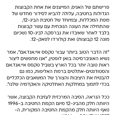
פרישתם של האגיס, המייצגים את אחת הקבוצות
הגדולות בחטיבה, עלולה להביא לסידור מחדש של
מפת המכללות, ובמיוחד של חטיבת הביג-12,
שהתחילה את העונה הנוכחית עם עשר קבוצות
בלבד לאחר שאיבדו את נברסקה לביג-10 (שכיום
מונה 12 קבוצות) ואת קולורדו לפאק-12.
"זה הדבר הטוב ביותר עבור טקסס איי.אנד.אם", אמר
נשיא האוניברסיטה בואן לופטין, "אנו מחפשים ליצור
ראות טובה יותר בכל הארץ בשביל טקסס איי.אנד.אם
והסטודנטים-אתלטים ברמת האליפות, כמו גם
להבטיח את היציבות והצורך של המשאבים הכלכליים
בכדי לתמוך במחלקות האתלטיקה והאקדמיה שלנו".
ככל הנראה, הסיבה המרכזית לעזיבת הקבוצה, אשר
היוותה חלק מהביג-12 מיום הקמת החטיבה ב-1996
(ואף היוותה חלק מהקמת החטיבה המקורית, ה-