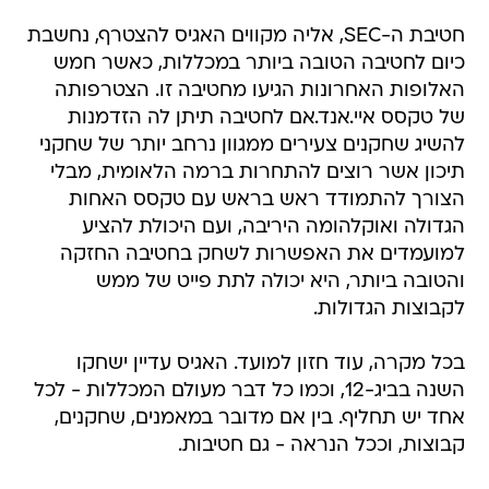
חטיבת ה-SEC, אליה מקווים האגיס להצטרף, נחשבת
כיום לחטיבה הטובה ביותר במכללות, כאשר חמש
האלופות האחרונות הגיעו מחטיבה זו. הצטרפותה
של טקסס איי.אנד.אם לחטיבה תיתן לה הזדמנות
להשיג שחקנים צעירים ממגוון נרחב יותר של שחקני
תיכון אשר רוצים להתחרות ברמה הלאומית, מבלי
הצורך להתמודד ראש בראש עם טקסס האחות
הגדולה ואוקלהומה היריבה, ועם היכולת להציע
למועמדים את האפשרות לשחק בחטיבה החזקה
והטובה ביותר, היא יכולה לתת פייט של ממש
לקבוצות הגדולות.
בכל מקרה, עוד חזון למועד. האגיס עדיין ישחקו
השנה בביג-12, וכמו כל דבר מעולם המכללות - לכל
אחד יש תחליף. בין אם מדובר במאמנים, שחקנים,
קבוצות, וככל הנראה - גם חטיבות.