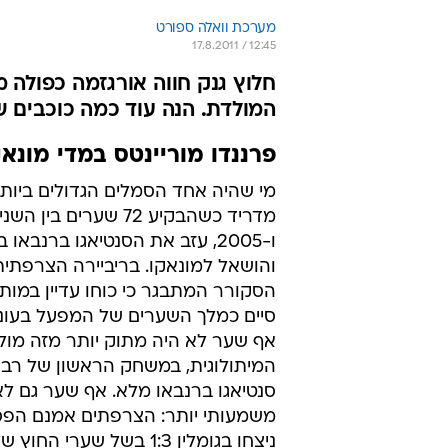
מערכת וואלה ספורט
17.8.2011 / 12:45
חלוץ גנק חווה אורגזמה כפולה 
המולדת. הנה עוד כמה כוכבים 
פרננדו מוריינטס במדי מונאקו מול
מי שהיה אחד הסמלים הגדולים ביות
והושאל למונאקו. בריביירה הצרפתית
הסקורר המתבגר כי כוחו עדיין במותנ
אף שער לא היה מתוק יותר מזה מול
המיתולוגית, במשחק הראשון של רבע
סנטיאגו ברנבאו מלא. אף שער גם לא
ניצחו בגומלין 1:3 בשל שערי ה