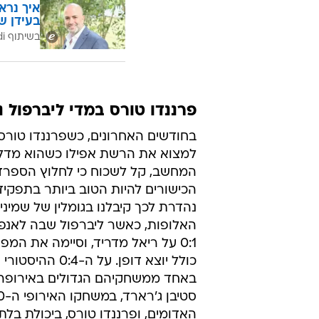
איך נרא
בעידן ש
בשיתוף CofaceBdi
פרננדו טורס במדי ליברפול נגד רי
בחודשים האחרונים, כשפרננדו טורס
למצוא את הרשת אפילו כשהוא מדל
המחשב, קל לשכוח כי לחלוץ הספרדי
הכישורים להיות הטוב ביותר בתפקידו
נהדרת לכך קיבלנו בגומלין של שמיני
האלופות, כאשר ליברפול שבה לאנפי
0:1 על ריאל מדריד, וסיימה את המפ
כולל יוצא דופן. על ה-:4
באחד ממשחקיהם הגדולים באירופה, נ
האדומים, ופרננדו טורס, ביכולת בלתי