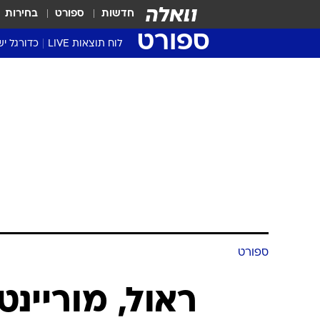
חדשות
ספורט
בחירות
ספורט
לוח תוצאות LIVE
כדורגל יש
ליגת העל Winner
סטט' ליגת
גביע המדי
גביע הטוט
שגרירים
נבחרות י
ליגה לאומ
ליגה א'
ספורט
ראול, מוריינ