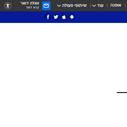
וואלה דואר
אופנה
עוד
שיתופי פעולה
קרא דואר
ציון 3
דאבל דריבל
י