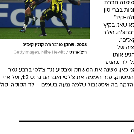
מימנה חברת
יות בברייטון
לה-קיד"
א שאז, בקיץ
רבחצ'ה. הילד
זים",
2008: שחקן פנרבחצ'ה קולין קאזים
ציה של
/
ריצ'ארדס
GettyImages, Mike Hewitt
גיע אותו
ל ילד שהגיע
ני כאן, משנה את המשחק ומבקיע נגד צ'לסי ברבע גמר
האלופות", אמר הכוכב החדש אחרי המשחק. פנר היממה את צ'לסי ואברהם גרנט 1:2, ועל אף
דחה בגומלין, את הדקה ה-64 - הדקה בה איסטנבול שלמה נגעה בשמים - ילד הקוקה-קול
ה