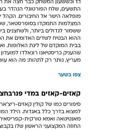
1:1 וכששעון המשחק כבר חצה את 
התשעים, שלח הפורטוגלי הנהדר בע
מופלאה הישר אל החיבורים. הקהל יצ
המצלמות התמקדו בסופרסטאר, שס
ששמור לגדולים ביותר, ולשחצנים בי
ההוא הבטיח לשדים האדומים את המ
בבית המוקדם של ליגת האלופות. וא
שהעניק כריסטיאנו רונאלדו למועדון 
מעריץ, נותר רק לתהות: מה הוא עוש
צפו בשער
קאזים-קאזים במדי פנרבחצ'ה מול 
סיפורים כמו של קולין קאזים-ריצ'ארד
למצוא בדרך כלל באגדות. הילד המו
מאנטיגואה ואמא טורקית-קפריסאית,
החוזה המקצועני הראשון שלו בקבוצת