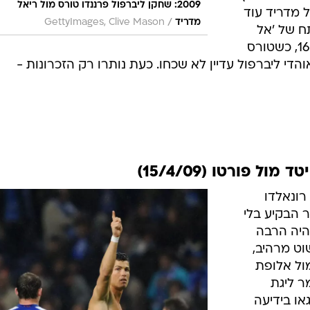
2009: שחקן ליברפול פרננדו טורס מול ריאל
 מדריד עוד
/
מדריד
GettyImages, Clive Mason
ח של 'אל
ניניו' והמייטי רדז הגיע כבר בדקה ה-16, כשטורס
די ליברפול עדיין לא שכחו. כעת נותרו רק הזכרונות -
ול פורטו (15/4/09)
רונאלדו
 הבקיע בלי
, ובעוד שהשער מסעיף מספר 4 היה הרבה
שוט מרהיב,
שיבות גדולה יותר. אחרי 2:2 מול אלופת
ר ליגת
או בידיעה