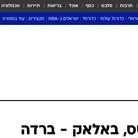
תרבות
סלבס
כסף
אוכל
בריאות
תיירות
טכנולוגיה
ראלי
כדורגל עולמי
כדורסל
ישראלים ב-NBA
תקצירים
עוד בספורט
ליגה אנגלית
ליגת העל
דני אבדיה
מונדיאל 2026
 העל
ליגה ספרדית
דאבל דריבל
NBA
נה
ליגה איטלקית
יורוליג וכדורסל אירופי
טבלאות
ו
ליגה גרמנית
ליגה לאומית
פודקאסטים
ליגה צרפתית
נבחרות ישראל בכדורסל
מסכמים מחזור
שראל
ליגת האלופות
כדורסל נשים
אבא של שבת
ית
הליגה האירופית
מעל הטבעת
דרום אמריקה
סערה בממלכה
טניס
טראש טוק
ספורט אמריקא
טס, באלאק - ברדה
פוקר