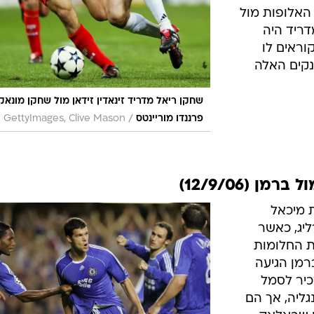
ת האלופות מול
קטיבי במדריד היה
וראים לו
ענקים האלה
שחקן ריאל מדריד זינאדין זידאן מול שחקן מונאק
/
פרננדו מוריינטס
GettyImages, Clive Mason
 (12/9/06)
 את מיכאל
יג, כאשר
ת החלומות
ברמן הגיעה
כיר לסמל
גליה, אך הם