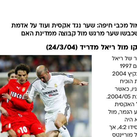
ענפים נוספים
לוח שידורים
החידה של ספור
מול מכבי חיפה: שער נגד אקסית ועוד על אדמת
ארכיון מדורים
שכבשו שער מרגש מול קבוצה ממדינת האם
כתבו לנו
 ריאל מדריד (24/3/04)
ר של ריאל
מדריד כשהבקיע 72 שערים בין השנים 1997
ו-2005, עזב את הסנטיאגו ברנבאו בקיץ 2004
 הוכיח
יו, כאשר
סיים כמלך השערים של המפעל בעונת 2004/05.
 האקסית
 הגמר, מול
 היה
משמעותי יותר: הצרפתים אמנם הפסידו 4:2, אך
חוץ של מוריינטס