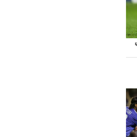
רוגבי וקריקט
גולף
ביליארד
תקצירים
ו