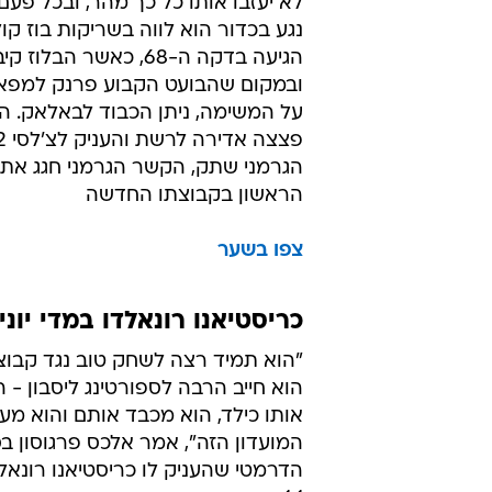
לא יעזבו אותו כל כך מהר, ובכל פע
נגע בכדור הוא לווה בשריקות בוז קו
הגיעה בדקה ה-68, כאשר הבלו
ובמקום שהבועט הקבוע פרנק למפאר
על המשימה, ניתן הכבוד לבאלאק. 
הגרמני שתק, הקשר הגרמני חגג את
הראשון בקבוצתו החדשה
צפו בשער
כריסטיאנו רונאלדו במדי יונייטד מ
"הוא תמיד רצה לשחק טוב נגד קבוצת 
הוא חייב הרבה לספורטינג ליסבון - 
אותו כילד, הוא מכבד אותם והוא מער
המועדון הזה", אמר אלכס פרגוסון בס
הדרמטי שהעניק לו כריסטיאנו רונאל