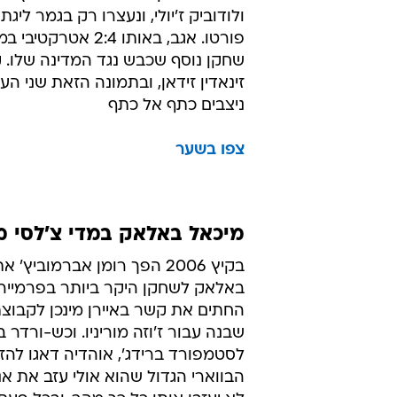
ולודוביק ז'יולי, ונעצרו רק בגמר ליג
פורטו. אגב, באותו 2:4 אטר
שחקן נוסף שכבש נגד המדינה שלו. ק
זינאדין זידאן, ובתמונה הזאת שני ה
ניצבים כתף אל כתף
צפו בשער
מיכאל באלאק במדי צ'לסי מול ברמן
בקיץ 2006 הפך רומן אברמוביץ'
באלאק לשחקן היקר ביותר בפרמיירל
החתים את קשר באיירן מינכן לקבוצ
שבנה עבור ז'וזה מוריניו. וכש-ורדר 
לסטמפורד ברידג', אוהדיה דאגו להז
הבווארי הגדול שהוא אולי עזב את אנ