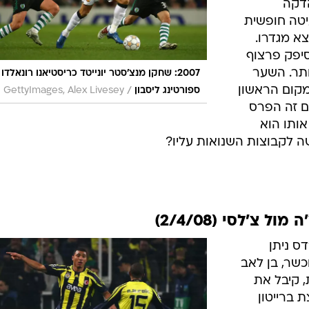
הדקה
יטה חופשית
א מגדרו.
יפק פרצוף
ותר. השער
2007: שחקן מנצ'סטר יונייטד כריסטיאנו רונאלדו
קום הראשון
/
ספורטינג ליסבון
GettyImages, Alex Livesey
ם זה הפרס
אותו הוא
ה לקבוצות השנואות עליו?
צ'לסי (2/4/08)
ס ניתן
כשר, בן לאב
 קיבל את
 ברייטון