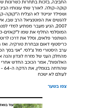
החביבה, בזכות בתחרות כשרונות ש
קוקה-קולה. לאורך שתי עונותיו הבינונ
ושפילד יונייטד לא הצליח ה"קוקה-קו
להגשים את הפוטנציאל הרב שבו, אל
2007, הגיע מעבר מפתיע למדי לפנ
המוסלמי החליף את שמו ל"קאזים-קא
השתפר פלאים, וסלל את דרכו לרוט
כריסטוף דאום ונבחרת טורקיה. ואז ה
ערב היסטורי מול צ'לסי. "אני בסך הכ
מהחלק העני של מזרח לונדון והנה א
שהו
לעולם לא ישכח
צפו בשער
עוד בוואל