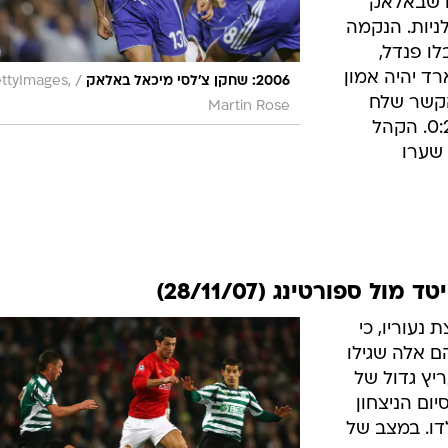
ם שבאלאק
לניות. הנקמה
ז קיבלו פנדל,
ד יהיה אמון
/
2006: שחקן צ'לסי מיכאל באלאק
ttyImages,
הקשר שלח
Martin Rose
פצצה אדירה לרשת והעניק לצ'לסי 0:2. הקהל
 שערו
ול ספורטינג (28/11/07)
נעוריו, כי
הם אלה שגילו
יץ גדול של
יום הניצחון
דו. במצב של