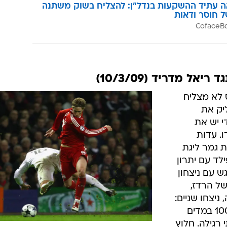
ה עתיד ההשקעות בנדל"ן: להצליח בשוק משתנה
ל חוסר ודאות
אל מדריד (10/3/09)
 לא מצליח
יק את
 יש את
. עדות
ת גמר ליגת
לד עם יתרון
גש עם ניצחון
0 ההיסטורי של הרדז,
יצחו שניים:
סטיבן ג'רארד, במשחקו האירופי ה-100 במדים
 רגילה. חלוץ