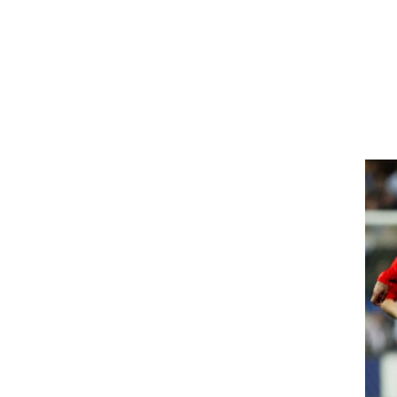
ט1
מחוץ לקווים
4-4-2
משרד החוץ
רץ על הקווים
ספורט בחקירה
סוגרים שנה
מונדיאל 2014
בראש ובראשונה
אליפות אפריקה 2015
יורו צעירות 2013
לונדון 2012
יורו 2012