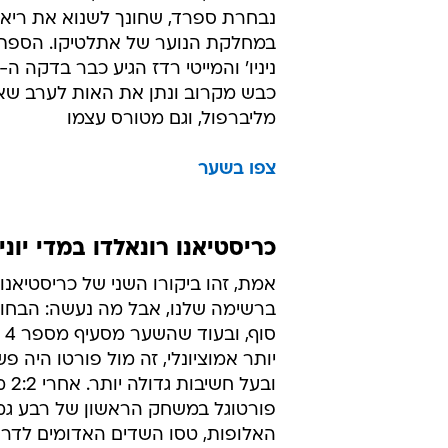
נבחרת ספרד, שחונך לשנוא את ריאל
במחלקת הנוער של אתלטיקו. הספת
כבש מקרוב ונתן את האות לערב שאוה
מליברפול, וגם מטורס עצמו
צפו בשער
כריסטיאנו רונאלדו במדי יונייטד מ
אמת, זהו ביקורו השני של כריסטיאנו 
ברשימה שלנו, אבל מה נעשה: הבחור
סוף
יותר אמוציונלי, זה מול פורטו היה פ
ובעל ח
פורטוגל במשחק הראשון של רבע גמ
האלופות, טסו השדים האדומים לדרג