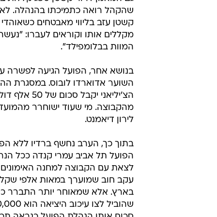
שהקהל רואה כתמיכתו בהנהלה. לאח
קשטן עזב בליווי מאבטחים כשאוהדי 
מקללים אותו וקוראים לעברו: "נעשה
המוות בבלומפילד".
בנושא אחר, הפועל הגיעה לפשרה עם
השוער אדוארדו לובוס. במסגרת הה
הצ'יליאני יקבל סכום 
מהקבוצה. מי שעוד ישוחרר מהמועדו
לירון דיאמנט.
בתוך כך, הערב נחשף ברדיו ללא הפס
הפועל תל אביב עמרי קנדה ככל הנרא
לצאת עם הקבוצה למחנה האימונים 
עקב חוב שמוערך במאות אלפי שקלי
בארץ. אלא שמאוחר יותר התברר כי
סכום אותו הנהלת הפועל כנראה תכסה