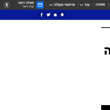
וואלה דואר
אופנה
עוד
שיתופי פעולה
קרא דואר
ציון 3
ה
דאבל דריבל
י