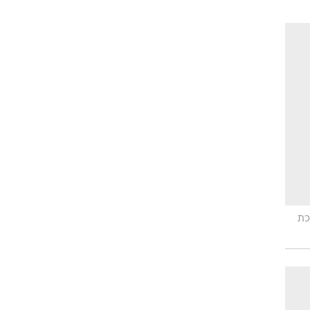
רוגבי וקריקט
גולף
ביליארד
תקצירים
כת