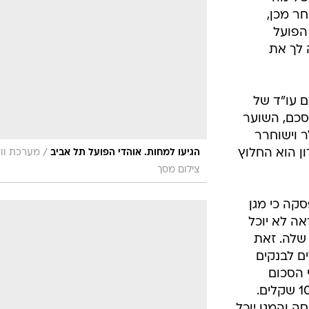
ר מכן,
הפועל
 לך את
 עו"ד של
סכם, השוער
של 50 אלף דולר וישוחרר
ן הוא החלוץ
/
הגיעו למחות. אוהדי הפועל תל אביב
מערכת ווא
צילום מסך
קה כי מגן
ה לא יוכל
שלה. זאת
ם לבנקים
 הסכום
שהוביל לצו עיכוב היציאה הוא 10,000 שקלים.
 והמגן יוכל