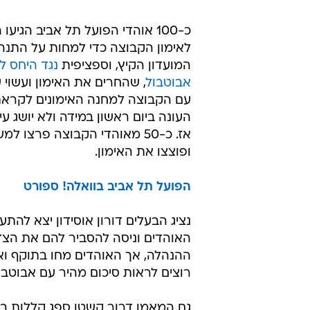
כ-100 אוהדי הפועל תל אביב הגיעו
לאימון הקבוצה כדי למחות על התנה
המועדון הקיץ, וספציפית
נגד היחס לו
אבוטבול
, שהחרים את האימון ועשוי
עם הקבוצה למחנה האימונים לקרא
העונה ביום ראשון במידה ולא יושג ע
אז. כ-50 מאוהדי הקבוצה פרצו
ופוצצו את האימון.
הפועל תל אביב בוואלה! ספורט
נציג הבעלים דורון אוסידון יצא להת
האוהדים וניסה להסביר להם את הצ
ההנהלה, אך האוהדים מחו בתוקף ו
רוצים לראות סיכום מהיר עם אבוטבול
גם המאמן דרור קשטן ספג קללות ב