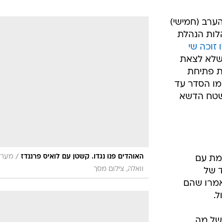
 הערב (חמישי)
לות הנהלת
 זוכה שי
 שלא לצאת
ת פתיחת
ימו הסדר עד
 למשטח הדשא
/
האוהדים פנו נגדו. קשטן עם לואיס פרננדז
מער
עמת עם
וואלה, צילום מסך
ד של
אמרו שהם
.
של מה