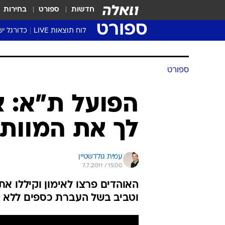
חדשות
ספורט
בחירות
ספורט
לוח תוצאות LIVE
כדורגל יש
ליגת העל Winner
סטט' ליגת
ספורט
גביע המדי
גביע הטוט
הפועל ת"א: א
שגרירים
לך את המוות 
נבחרות י
ליגה לאומ
ליגה א'
עמית גולדשטיין
7.7.2011 / 15:00
האוהדים פרצו לאימון וקיללו א
וטביב בשל העברת כספים ללא י