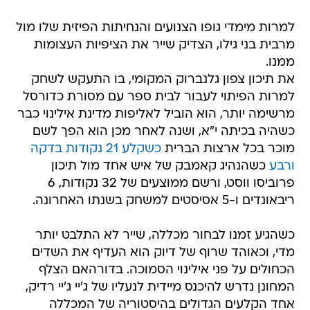
למרות מימדי גופו הצנועים והנחיתות הפיזית שלו מול
מרבית בני גילו, הצדיק שייר את הציפיות העצומות
ממנו.
את תיכון צפון גלנברוק המקומי, בו התעקש לשחק
למרות הפיתוי לעבור לבית ספר עם מסורת כדורסל
מרשימה יותר, הוא הוביל לאליפות מדינת אילינוי כבר
כשהיה בכיתה י"א, ושנה לאחר מכן הוא הפך לשם
מוכר בכל ארצות הברית
כשקלע 21 נקודות בדקה
ורבע
כשהנהיג קאמבק של איש אחד מול תיכון
פרוביסו ווסט, ורשם ממוצעים של 32 נקודות, 6
ריבאונדים ו-5 אסיסטים למשחק בשנתו האחרונה.
כשהגיע זמנו לבחור מכללה, שייר לא התלבט יותר
מדי, וכאוהד שרוף של דיוק הוא העדיף את השדים
הכחולים על פני אילינוי הסמוכה. בדורהאם הצלף
המחונן נדרש להיכנס מיידית לנעליו של ג'יי ג'יי רדיק,
אחד הקלעים הגדולים בהיסטוריה של המכללה