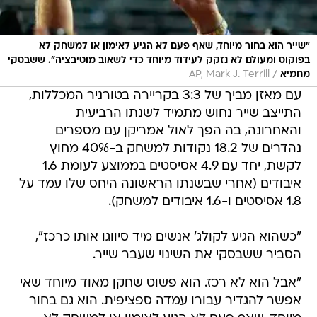
"שייר הוא בחור מיוחד, שאף פעם לא הגיע לאימון או למשחק לא
בפוקוס ומעולם לא נזקק לעידוד מיוחד כדי לשאוב מוטיבציה". ששבסקי
/
מחמיא
AP, Mark J. Terrill
עם מאזן מביך של 3:3 בקריירה בטורניר המכללות,
התייצב שייר נחוש מתמיד לשנתו הרביעית
והאחרונה, בה הפך לאול אמריקן עם מספרים
נהדרים של 18.2 נקודות למשחק ב-40% מחוץ
לקשת, יחד עם 4.9 אסיסטים בממוצע לעומת 1.6
איבודים (אחרי שבשנתו הראשונה היחס שלו עמד על
1.8 אסיסטים ו-1.6 איבודים למשחק).
"כשהוא הגיע לקולג' אנשים מיד סיווגו אותו כרכז",
הסביר ששבסקי את השינוי שעבר שייר.
"אבל הוא לא רכז. הוא פשוט שחקן מאוד מיוחד שאי
אפשר להגדיר עבורו עמדה ספציפית. הוא גם בחור