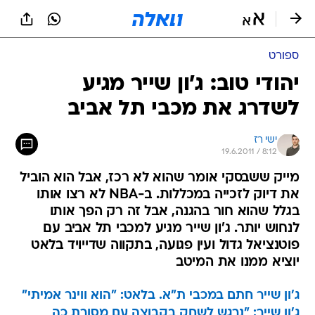
ספורט
יהודי טוב: ג'ון שייר מגיע
לשדרג את מכבי תל אביב
ישי רז
19.6.2011 / 8:12
מייק ששבסקי אומר שהוא לא רכז, אבל הוא הוביל
את דיוק לזכייה במכללות. ב-NBA לא רצו אותו
בגלל שהוא חור בהגנה, אבל זה רק הפך אותו
לנחוש יותר. ג'ון שייר מגיע למכבי תל אביב עם
פוטנציאל גדול ועין פגועה, בתקווה שדייויד בלאט
יוציא ממנו את המיטב
ג'ון שייר חתם במכבי ת"א. בלאט: "הוא ווינר אמיתי"
ג'ון שייר: "נרגש לשחק בקבוצה עם מסורת כה