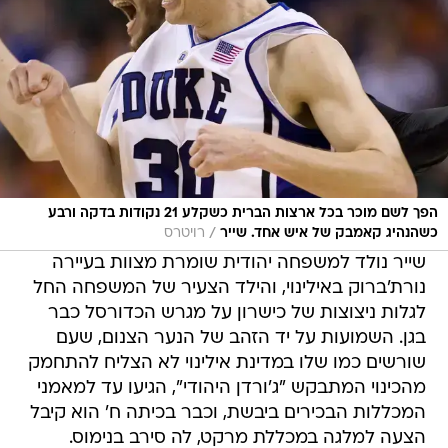
הפך לשם מוכר בכל ארצות הברית כשקלע 21 נקודות בדקה ורבע
/
כשהנהיג קאמבק של איש אחד. שייר
רויטרס
שייר נולד למשפחה יהודית שומרת מצוות בעיירה
נורת'ברוק באילינוי, והילד הצעיר של המשפחה החל
לגלות ניצוצות של כישרון על מגרש הכדורסל כבר
בגן. השמועות על יד הזהב של הנער הצנום, שעם
שורשים כמו שלו במדינת אילינוי לא הצליח להתחמק
מהכינוי המתבקש "ג'ורדן היהודי", הגיעו עד למאמני
המכללות הבכירים ביבשת, וכבר בכיתה ח' הוא קיבל
הצעה למלגה במכללת מרקט, לה סירב בנימוס.