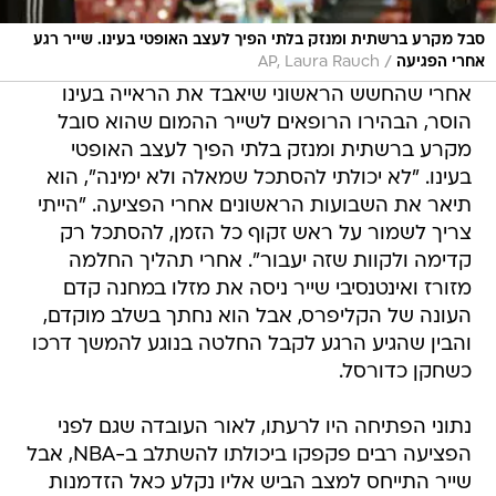
סבל מקרע ברשתית ומנזק בלתי הפיך לעצב האופטי בעינו. שייר רגע
/
אחרי הפגיעה
AP, Laura Rauch
אחרי שהחשש הראשוני שיאבד את הראייה בעינו
הוסר, הבהירו הרופאים לשייר ההמום שהוא סובל
מקרע ברשתית ומנזק בלתי הפיך לעצב האופטי
בעינו. "לא יכולתי להסתכל שמאלה ולא ימינה", הוא
תיאר את השבועות הראשונים אחרי הפציעה. "הייתי
צריך לשמור על ראש זקוף כל הזמן, להסתכל רק
קדימה ולקוות שזה יעבור". אחרי תהליך החלמה
מזורז ואינטנסיבי שייר ניסה את מזלו במחנה קדם
העונה של הקליפרס, אבל הוא נחתך בשלב מוקדם,
והבין שהגיע הרגע לקבל החלטה בנוגע להמשך דרכו
כשחקן כדורסל.
נתוני הפתיחה היו לרעתו, לאור העובדה שגם לפני
הפציעה רבים פקפקו ביכולתו להשתלב ב-NBA, אבל
שייר התייחס למצב הביש אליו נקלע כאל הזדמנות