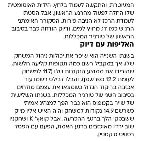
המעוטרת, והתקשה לעמוד בלחץ. הידית האוטומטית
שלו החלה לפעול מהרגע הראשון, אבל הסטתו
לעמדת הרכז לא הניבה פירות. הסקורר האימתני
הרגיש כמו דג מחוץ למים, ודיוק הודחה כבר בסיבוב
הראשון של טורניר המכללות.
האליפות עם דיוק
בשנתו השנייה הוא שיפר את יכולות ניהול המשחק
שלו, אך במקביל רשם כמה תקופות קליעה חלשות,
שהורידו את ממוצע הנקודות שלו (11.7 למשחק
לעומת 12.2 כפרשמן), והבלו דבילס רשמו עוד
אכזבה בריקוד הגדול כשמצאו את עצמם מודחים
בסיבוב השני של טורניר המכללות. בשנתו השלישית
של שייר בקמפוס הוא כבר הפך למנהיג אמיתי
כשרשם 14.9 נקודות למשחק והיה האיש אליו מייק
ששבסקי הלך ברגעי ההכרעה, אבל קואץ' K ושחקניו
שוב ירדו מאוכזבים ברגע האמת, הפעם עם הפסד
בסוויט סיקסטין.