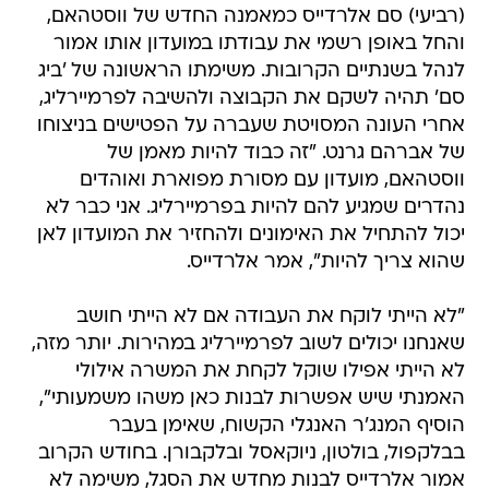
(רביעי) סם אלרדייס כמאמנה החדש של ווסטהאם,
והחל באופן רשמי את עבודתו במועדון אותו אמור
לנהל בשנתיים הקרובות. משימתו הראשונה של 'ביג
סם' תהיה לשקם את הקבוצה ולהשיבה לפרמיירליג,
אחרי העונה המסויטת שעברה על הפטישים בניצוחו
של אברהם גרנט. "זה כבוד להיות מאמן של
ווסטהאם, מועדון עם מסורת מפוארת ואוהדים
נהדרים שמגיע להם להיות בפרמיירליג. אני כבר לא
יכול להתחיל את האימונים ולהחזיר את המועדון לאן
שהוא צריך להיות", אמר אלרדייס.
"לא הייתי לוקח את העבודה אם לא הייתי חושב
שאנחנו יכולים לשוב לפרמיירליג במהירות. יותר מזה,
לא הייתי אפילו שוקל לקחת את המשרה אילולי
האמנתי שיש אפשרות לבנות כאן משהו משמעותי",
הוסיף המנג'ר האנגלי הקשוח, שאימן בעבר
בבלקפול, בולטון, ניוקאסל ובלקבורן. בחודש הקרוב
אמור אלרדייס לבנות מחדש את הסגל, משימה לא