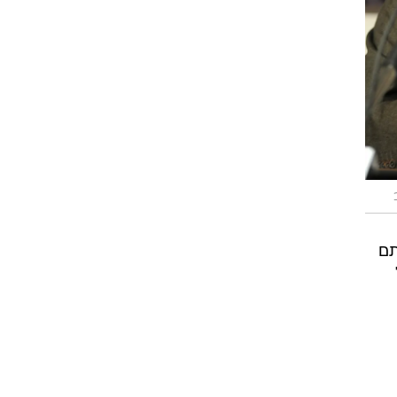
רוגבי וקריקט
גולף
ביליארד
תקצירים
תם