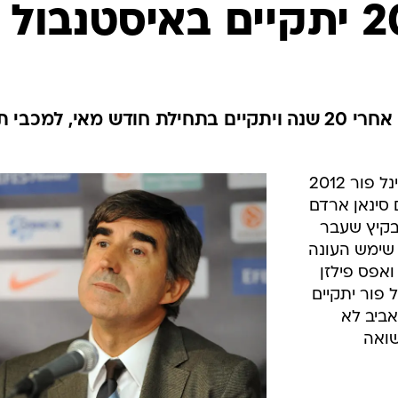
ענפים נוספים
לוח שידורים
החידה של ספור
ארכיון מדורים
כתבו לנו
האירוע יחזור לטורקיה לראשונה אחרי 20 שנה ויתקיים בתחילת חודש מאי, למכב
הנהלת היורוליג הודיעה רשמית כי פיינל פור 2012
 סינאן ארדם
בקיץ שעבר
לם שימש העונה
אפס פילזן
ל פור יתקיים
ביב לא
שואה