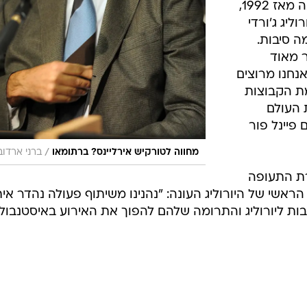
הפיינל פור יחזור לאיסטנבול לראשונה מאז 1992,
ליג ג'ורדי
ה סיבות.
 מאוד
נחנו מרוצים
ת הקבוצות
 העולם
 פיינל פור
/
מחווה לטורקיש אירליינס? ברתומאו
ברני ארדוב
ת התעופה
ראשי של היורוליג העונה: "נהנינו משיתוף פעולה נהדר אי
בות ליורוליג והתרומה שלהם להפוך את האירוע באיסטנבול