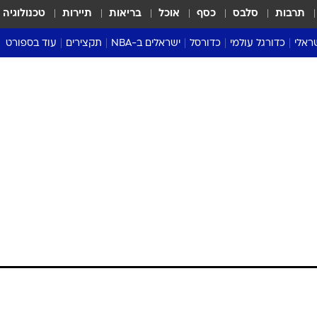
תרבות
סלבס
כסף
אוכל
בריאות
תיירות
טכנולוגיה
ראלי
כדורגל עולמי
כדורסל
ישראלים ב-NBA
תקצירים
עוד בספורט
ליגה אנגלית
ליגת העל
דני אבדיה
מונדיאל 2026
 העל
ליגה ספרדית
דאבל דריבל
NBA
נה
ליגה איטלקית
יורוליג וכדורסל אירופי
טבלאות
ו
ליגה גרמנית
ליגה לאומית
פודקאסטים
ליגה צרפתית
נבחרות ישראל בכדורסל
מסכמים מחזור
שראל
ליגת האלופות
כדורסל נשים
אבא של שבת
ית
הליגה האירופית
מעל הטבעת
דרום אמריקה
סערה בממלכה
טניס
טראש טוק
ספורט אמריקא
פוקר