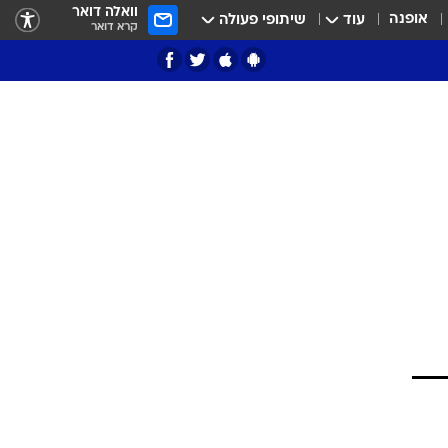
וואלה דואר
אופנה
עוד
שיתופי פעולה
קרא דואר
ציון 3
דאבל דריבל
י