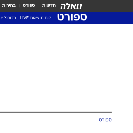
חדשות
ספורט
בחירות
ספורט
לוח תוצאות LIVE
כדורגל יש
ליגת העל Winner
סטט' ליגת
גביע המדי
גביע הטוט
שגרירים
נבחרות י
ליגה לאומ
ליגה א'
ספורט