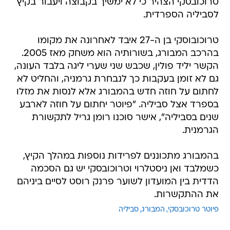
טרוכובסקי הצהיר כי לא ימשיך בקבוצה ויעבור בקיץ
לסביליה הספרדית.
טרוכובוסקי בן ה-27 איבד לאחרונה את מקומו
בהרכב המבורג, בשורותיה הוא משחק מאז 2005.
הקשר יליד פולין, שכבש שני שערי ליגה בלבד העונה,
גם לא זומן בעקבות כך לנבחרת גרמניה, והחליט לא
לחתום על חוזה חדש בהמבורג אלא לנסות את מזלו
בספרד אצל סביליה. "פיוטר יחתום על חוזה לארבע
שנים בסביליה", אישר סוכנו רומן גריל לתקשורת
הגרמנית.
בהמבורג מתכוננים לפרידות נוספות במהלך הקיץ,
כשמלבד ואן ניסטלרוי וטרוכובסקי יש גם הסכמה
הדדית בין המועדון לשוער פרנק רוסט לסיים ביניהם
את ההתקשרות.
פיוטר טרוכובסקי
המבורג
סביליה