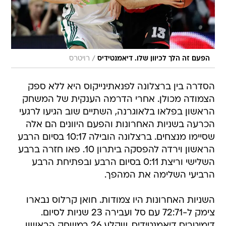
/
הפעם זה הלך לכיוון שלו. דיאמנטידיס
רויטרס
הסדרה בין ברצלונה לפנאתינייקוס היא ללא ספק
הצמודה מכולן. אחרי הדרמה הענקית של המשחק
הראשון בפלאו בלאוגרנה, השתיים שוב הגיעו לרגעי
הכרעה בשניות האחרונות והפעם היוונים הם אלה
שסיימו מנצחים. ברצלונה הובילה 10:17 בסיום הרבע
הראשון וירדה להפסקה ביתרון 10. פאו חזרה ברבע
השלישי וריצת 0:11 בסיום הרבע ובפתיחת הרבע
הרביעי השלימה את המהפך.
השניות האחרונות היו צמודות. חואן קרלוס נבארו
צימק ל-72:71 עם סל ועבירה 23 שניות לסיום.
דימיטריס דיאמנטידיס, שקלע 26 במשחק הראשון,