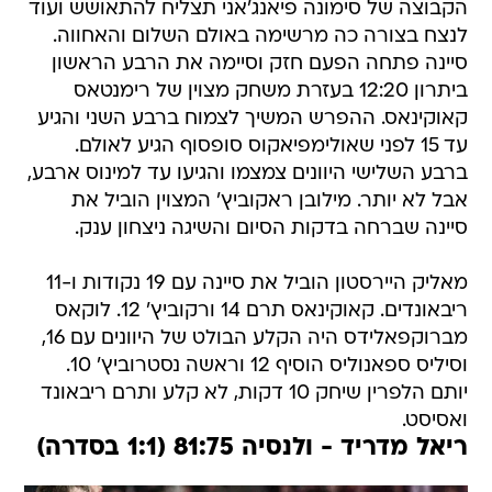
הקבוצה של סימונה פיאנג'אני תצליח להתאושש ועוד
לנצח בצורה כה מרשימה באולם השלום והאחווה.
סיינה פתחה הפעם חזק וסיימה את הרבע הראשון
ביתרון 12:20 בעזרת משחק מצוין של רימנטאס
קאוקינאס. ההפרש המשיך לצמוח ברבע השני והגיע
עד 15 לפני שאולימפיאקוס סופסוף הגיע לאולם.
ברבע השלישי היוונים צמצמו והגיעו עד למינוס ארבע,
אבל לא יותר. מילובן ראקוביץ' המצוין הוביל את
סיינה שברחה בדקות הסיום והשיגה ניצחון ענק.
מאליק היירסטון הוביל את סיינה עם 19 נקודות ו-11
ריבאונדים. קאוקינאס תרם 14 ורקוביץ' 12. לוקאס
מברוקפאלידס היה הקלע הבולט של היוונים עם 16,
וסיליס ספאנוליס הוסיף 12 וראשה נסטרוביץ' 10.
יותם הלפרין שיחק 10 דקות, לא קלע ותרם ריבאונד
ואסיסט.
ריאל מדריד - ולנסיה 81:75 (1:1 בסדרה)