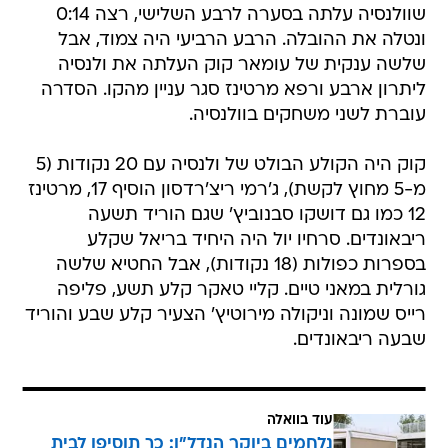
שוולנסיה עלתה בסערה לרבע השלישי, רצה 0:14
ונטלה את ההובלה. הרבע הרביעי היה צמוד, אבל
שלשה ענקית של עומאר קוק העלתה את ולנסיה
ליתרון ארבע ורפא מרטינז סגר עניין מהקו. הסדרה
עוברת לשני משחקים בוולנסיה.
קוק היה הקולע הבולט של ולנסיה עם 20 נקודות (5
מ-5 מחוץ לקשת), ג'רמי ריצ'רדסון הוסיף 17, מרטינז
12 כמו גם דושקו סבנוביץ' שגם הוריד תשעה
ריבאונדים. סרחיו יול היה היחיד בריאל שקלע
בספרות כפולות (18 נקודות), אבל החטיא שלשה
גורלית במאני טיים. קליי טאקר קלע תשע, פליפה
רייס שמונה וניקולה מירוטיץ' הצעיר קלע שבע והוריד
שבעה ריבאונדים.
עוד בוואלה
נלחמים ביוקר הנדל"ן: כך תוסיפו לבית