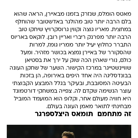
מאטס הומלס, שנזרק בזמנו מבאיירן, הראה שהוא
בלם הרבה יותר טוב מהולגר באדשטובר שהוחלף
במחצית. מאריו גוצה וקווין גרוסקרויץ שיחקו טוב
הרבה יותר מפרנק ריברי ואריין רובן. לוקאס באריוס
התברר כחלוץ יעיל יותר ממריו גומז, למרות
שהסקורר של באיירן נמצא בכושר מזהיר. ומעל
כולם, נורי שאהין הכה שוק על ירך את בסטיאן
שוויינשטייגר במרכז הקישור. השער של שחקן העונה
בבונדסליגה היה אחד היפים באירופה, הן בזכות
הבעיטה המסובבת, ובעיקר בגלל המבצע הקבוצתי
עוצר הנשימה שקדם לה. צפייה במשחקי דורטמונד
היא חוויה מעולם אחר, וקלופ הוא המועמד המוביל
מבחינתי לתואר מאמן העונה בעולם.
זה מתחמם  תומאס היצלספרגר