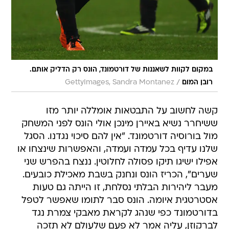
במקום לקוות לשאננות של דורטמונד, הונס רק הדליק אותם.
/
רובן המום
GettyImages, Sandra Montanez
קשה לחשוב על התבטאות אומללה יותר מזו
ששיחרר נשיא באיירן מינכן אולי הונס לפני המשחק
מול בורוסיה דורטמונד. "אין להם סיכוי נגדנו. הסגל
שלנו עדיף בכל עמדה ועמדה, והאפשרות שינצחו או
אפילו ישיגו תיקו פסולה לחלוטין. ננצח בהפרש שני
שערים", הכריז הונס ונחנק בשבת מאכילת כובעים.
מעבר ליהירות הבלתי נסלחת, זו הייתה גם טעות
אסטרטגית איומה. הונס סבר לתומו שאפשר לטפל
בדורטמונד כפי שנהג לקראת מאבקי צמרת נגד
לברקוזן, עליה אמר לא פעם שלעולם לא תזכה