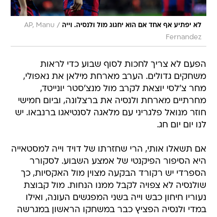
/
לא יפתיע אף אחד אם הוא יחגוג מול ולנסיה. וייה
AP, Manu
Fernandez
הפעם לא צריך לחכות לסוף שבוע כדי לראות
משחקים גדולים. הערב מארחת מילאן את נאפולי,
מחר צ'לסי יוצאת לקרב מול מנצ'סטר יונייטד,
מחרתיים מארחת ולנסיה את ברצלונה, וביום חמישי
חוזר מנואל פלגריני עם מלאגה לסנטיאגו ברנבאו. יש
לנו יום יום חג.
אם תשאלו אותי, הרי שחזרתו של דויד וייה למסטאייה
היא הסיפור הפיקנטי של אמצע השבוע. לסקורר
הספרדי יש רקורד הבקעה מצוין מול האקסיות, כך
שולנסיה לא צפויה לקבל ממנו הנחות. מול קבוצת
נעוריו חיחון כבש וייה בשני המפגשים העונה, ואילו
במדי ולנסיה הפציץ כבר במשחקו הראשון במגרשה