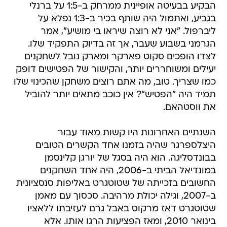
הבקיע בבעיטה אופיינית ממרחק ב-1:5 על ברנלי
בגביע, ואתמול היה שותף בכיר ב-1:3 נפלא על
ליברפול. "אני לא רוצה שיראו בי מושיע", אמר
הגרמני בשבוע שעבר, אך זה בדיוק התפקיד שלו.
לצדו הופכים סקוט פארקר ומארק נובל לשחקנים
יעילים ומשוחררים יותר, והקישור של הפטישים דופק
כמו שצריך. טוב, מה אתם רוצים משחקן שהכינוי שלו
תמיד היה "הפטיש"? אין כוכב מתאים יותר להוביל
את ווסטהאם.
השנתיים האחרונות היו קשות מאוד עבור
היצלספרגר שהיה בזמנו אחד הקשרים הטובים
בבונדסליגה. הוא היה בסגל של יורגן קלינסמן
במונדיאל הביתי ב-2006, היה אחד השחקנים
החשובים בזכייתה של שטוטגרט באליפות סנסציונית
ב-2007, וגילה יכולת מרהיבה. סכסוך עם מאמן
שטוטגרט דאז מרקוס באבל גרם לעזיבתו ללאציו
בינואר 2010, ומאז הפציעות הרגו אותו. אלא