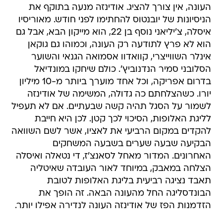
העונה, אין צורך להציג. אודינזה מנעה בתוקף את
הניסיונות של יובנטוס להחתימו לפני חודש. מאוריסיו
איסלה, צ'יליאני נוסף בן 22, הוא מייקון הבא, אבל גם
הוא לא פרץ לתודעה רק העונה, וכמוהו גם גוקאן
אינלר השווייצרי, קוואדוו אסמואה הגנאי והשוער
הסלובני סמיר הנדנוביץ'. כולם שיחקו במונדיאל
בדרום אפריקה, וכל אחד מוערך ביותר מ-10 מיליון
יורו. כשהצלחתם כה גדולה, המשימה של אודינזה
לשמור על הסגל תהיה קשה שבעתיים. אם לא תעפיל
לליגת האלופות, הסיכוי לכך קטן. לכן היא חייבת
להקדים במקום הרביעי את לאציו, אשר לשם השוואה
הבקיעה שבעה שערים בשבעה המשחקים
האחרונים. המדור מאחל לסאנצ'ז, די נטאלה ואיסלה
הצלחה במאבק, במיוחד לאור העובדה שאיטליה
תאבד נציגה רביעית בליגת האלופות לטובת
הבונדסליגה החל מהעונה הבאה. זה הופך את
הזדמנות הפז של אודינזה העונה לנדירה אפילו יותר.