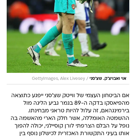
/
אוי ואבויצ'ק. שצ'סני
GettyImages, Alex Livesey
אם הביטחון העצמי של ווייטק שצ'סני ייפגע כתוצאה
מהפיאסקו בדקה ה-89 בגמר גביע הליגה מול
בירמינגהאם, זה עלול להיות טראגי מבחינתו.
ההשמטה האומללה, אשר חלק הארי מהאשמה בה
נופל על הבלם הצרפתי לורן קוסיילני, יכולה להפוך
אותו בעיני התקשורת האכזרית לכישלון נוסף בין