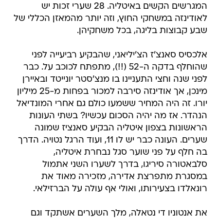
המגרשים הקשים באיטליה. 28 שערי זכות יש
לאודינזה במשחקי החוץ, וזה יותר מהמאזן הכללי של
שבע קבוצות בליגה, בכל משחקיהן.
אלכסיס סאנצ'ז הצ'יליאני, שהבקיע רביעייה לפני
שהוחלף בדקה ה-52 (!!), מתפתח לכוכב על. כבר
לפני שנה וחצי התעניינו בו מנצ'סטר יונייטד ובאיירן
מינכן, אך אודינזה סירבה למכור בפחות מ-25 מיליון
יורו. זה היה המחיר ששמעו כולם גם אחרי המונדיאל
הנהדר. אז מה יהיה הסכום עכשיו? בשתי העונות
הראשונות בצפון איטליה הבקיע סאנציז שמונה
שערים. העונה כבר יש לו 11, ועוד הרגל נטויה. הדרך
בה חלף על פני שוער סגל נבחרת איטליה,
סלבאטורה סיריגו, בדרך לשערו השני אתמול
במסגרת מתפרצת אדירה, מזכירה מאוד את
רונאלדו בצעירותו, ואולי אף עולה על הברזילאי.
את אנטוניו די נטאלה, מלך השערים אשתקד וגם