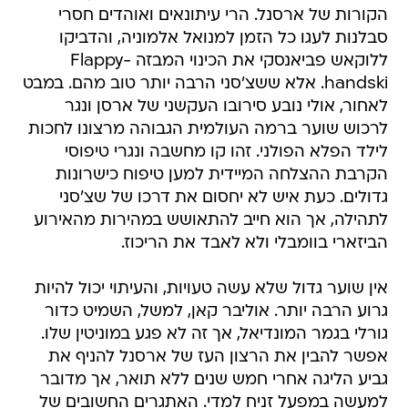
הקורות של ארסנל. הרי עיתונאים ואוהדים חסרי
סבלנות לעגו כל הזמן למנואל אלמוניה, והדביקו
ללוקאש פביאנסקי את הכינוי המבזה Flappy-
handski. אלא ששצ'סני הרבה יותר טוב מהם. במבט
לאחור, אולי נובע סירובו העקשני של ארסן ונגר
לרכוש שוער ברמה העולמית הגבוהה מרצונו לחכות
לילד הפלא הפולני. זהו קו מחשבה ונגרי טיפוסי 
הקרבת ההצלחה המיידית למען טיפוח כישרונות
גדולים. כעת איש לא יחסום את דרכו של שצ'סני
לתהילה, אך הוא חייב להתאושש במהירות מהאירוע
הביזארי בוומבלי ולא לאבד את הריכוז.
אין שוער גדול שלא עשה טעויות, והעיתוי יכול להיות
גרוע הרבה יותר. אוליבר קאן, למשל, השמיט כדור
גורלי בגמר המונדיאל, אך זה לא פגע במוניטין שלו.
אפשר להבין את הרצון העז של ארסנל להניף את
גביע הליגה אחרי חמש שנים ללא תואר, אך מדובר
למעשה במפעל זניח למדי. האתגרים החשובים של