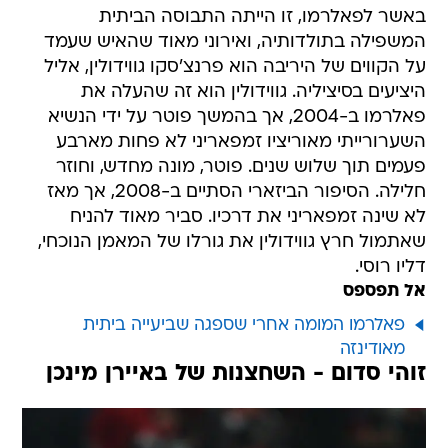
באשר לפאלרמו, זו הייתה התבוסה הביתית
המשפילה בתולדותיה, ואירוני מאוד שהאיש שעמד
על הקווים של היריבה הוא פרנצ'סקו גווידולין, אליל
היציעים בסיציליה. גווידולין הוא זה שהעלה את
פאלרמו ב-2004, אך בהמשך פוטר על ידי הנשיא
השערורייתי מאוריציו זמפאריני לא פחות מארבע
פעמים תוך שלוש שנים. פוטר, מונה מחדש, וחוזר
חלילה. הסיפור הביזארי הסתיים ב-2008, אך מאז
לא שינה זמפאריני את דרכיו. סביר מאוד להניח
שאתמול חרץ גווידולין את גורלו של המאמן הנוכחי,
דליו רוסי.
אל תפספס
פאלרמו המומה אחרי שספגה שביעייה ביתית
מאודינזה
זוהי סדום - השחצנות של באיירן מינכן