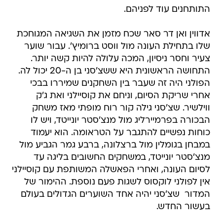
התותחנים עוד לפניהם.
אדווין ואן דר סאר שכח מזמן את השגיאה המגוחכת
שלו בתחילת העונה מול ווסט ברומיץ'. עבור שוער
צעיר וחסר ניסיון, המכה עלולה להיות קשה יותר.
התחושה הראשונית היא ששצ'סני בן ה-20 יכול לה.
הפולני היה זה שעבר בין השחקנים שמיררו בבכי
אחרי שריקת הסיום, וניחם את קוסיילני ואת ג'ק
ווילשיר. שצ'סני גילה קור רוח מופתי מאז משחק
הבכורה בפרמיירליג מול מנצ'סטר יונייטד, ויש לו
כוחות נפשיים להתגבר על הטראומה. הוא יעמוד
במבחן בגומלין מול ברצלונה, ברבע גמר הגביע מול
מנצ'סטר יונייטד, במשחקים החשובים בליגה עד
לסיום העונה, ואחרי הפאשלה המשותפת עם קוסיילני
אין לפולני לוקסוס לשגות פעם נוספת. ההימור של
המדור  שצ'סני יהיה אחד השוערים הגדולים בעולם
בעשור החדש.