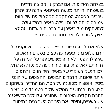
בצלחת האליפות. אם לברקוזן, קבוצה לוזרית
בנשמתה, הייתה מגיעה לאלינאץ ארנה עם יתרון
שברירי בפסגה, המתקפה הפסיכולוגית של הונס
אמורה הייתה להיות יעילה. באייר תמיד עולה
למשחקים מול באיירן עם ברכיים רועדות, וזה לא
מזיק להזכיר לה את מסורת ההפסדים.
אלא שמול דורטמונד המצב היה הפוך. שחקניו של
יורגן קלופ נהנו מפער כה עצום במקום הראשון,
שאפילו הפסד לא היה משפיע יתר על המידה על
דהירתם לאליפות. בורוסיה הגיעה למינכן ללא לחץ,
ולכן הנשק העיקרי של באיירן היה הניסיון לתפוס
אותה שאננה. הדברים הבוטים והחצופים של הונס
ביטלו אופציה מסוג זה על הסף. הם החדירו בשחקנים
הצעירים והנחושים ממילא של דורטמונד מוטיבציה
חסרת תקדים. הצהובים-שחורים עלו לכר הדשא עם
אש בעיניים, וחיסלו את היריבה השחצנית בתצוגת
מופת.