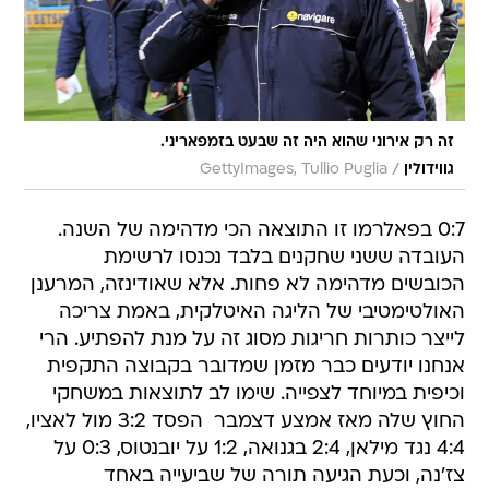
זה רק אירוני שהוא היה זה שבעט בזמפאריני.
/
גווידולין
GettyImages, Tullio Puglia
0:7 בפאלרמו זו התוצאה הכי מדהימה של השנה.
העובדה ששני שחקנים בלבד נכנסו לרשימת
הכובשים מדהימה לא פחות. אלא שאודינזה, המרענן
האולטימטיבי של הליגה האיטלקית, באמת צריכה
לייצר כותרות חריגות מסוג זה על מנת להפתיע. הרי
אנחנו יודעים כבר מזמן שמדובר בקבוצה התקפית
וכיפית במיוחד לצפייה. שימו לב לתוצאות במשחקי
החוץ שלה מאז אמצע דצמבר  הפסד 3:2 מול לאציו,
4:4 נגד מילאן, 2:4 בגנואה, 1:2 על יובנטוס, 0:3 על
צז'נה, וכעת הגיעה תורה של שביעייה באחד