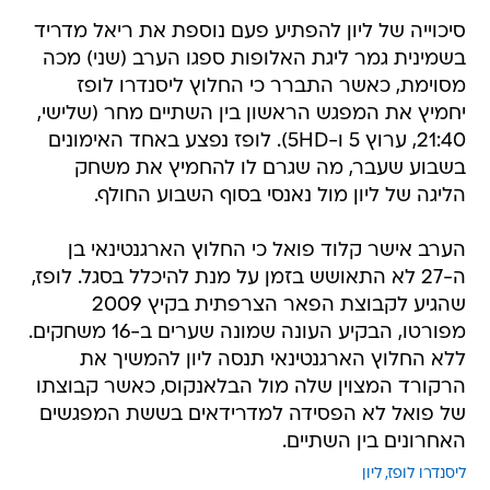
סיכוייה של ליון להפתיע פעם נוספת את ריאל מדריד
בשמינית גמר ליגת האלופות ספגו הערב (שני) מכה
מסוימת, כאשר התברר כי החלוץ ליסנדרו לופז
יחמיץ את המפגש הראשון בין השתיים מחר (שלישי,
21:40, ערוץ 5 ו-5HD). לופז נפצע באחד האימונים
בשבוע שעבר, מה שגרם לו להחמיץ את משחק
הליגה של ליון מול נאנסי בסוף השבוע החולף.
הערב אישר קלוד פואל כי החלוץ הארגנטינאי בן
ה-27 לא התאושש בזמן על מנת להיכלל בסגל. לופז,
שהגיע לקבוצת הפאר הצרפתית בקיץ 2009
מפורטו, הבקיע העונה שמונה שערים ב-16 משחקים.
ללא החלוץ הארגנטינאי תנסה ליון להמשיך את
הרקורד המצוין שלה מול הבלאנקוס, כאשר קבוצתו
של פואל לא הפסידה למדרידאים בששת המפגשים
האחרונים בין השתיים.
ליסנדרו לופז
ליון