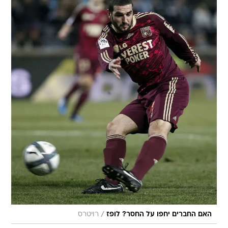
/
האם החברים יחפו על החסר? לופז
רויטרס