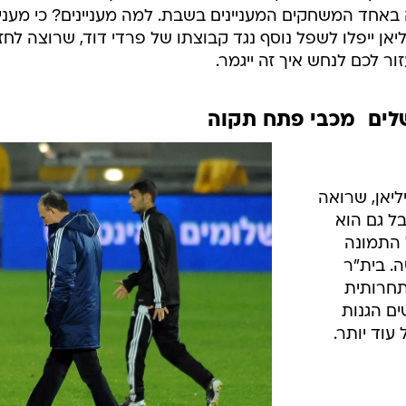
ענפים נוספים
אחד המשחקים המעניינים בשבת. למה מעניינים? כי מעניי
לוח שידורים
ן ייפלו לשפל נוסף נגד קבוצתו של פרדי דוד, שרוצה לחז
ור לכם לנחש איך זה ייגמר.
החידה של ספור
ארכיון מדורים
כתבו לנו
יאן, שרואה
ל גם הוא
 התמונה
. בית"ר
תחרותית
ם הגנות
עוד יותר.