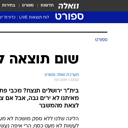
חדשות
ספורט
בחירות
ספורט
לוח תוצאות LIVE
כדורגל יש
ליגת העל Winner
סטט' ליגת
ספורט
גביע המדי
גביע הטוט
שום תוצאה ל
שגרירים
נבחרות י
מערכת וואלה ספורט
ליגה לאומ
13.1.2011 / 22:22
ליגה א'
בית"ר ירושלים תנצח? מכבי פת
מאיתנו לא ירים גבה, אבל אם צר
לצאת מהמשבר
הליגה שלנו ללא ספק מושכת לא מעט
לעשות לא מעט כסף, הרי איפה נעשה