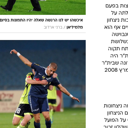
צות בפעם
לתה על
ת ניצחון
איכשהו יש לנו הרגשה שאלה יהיו התמונות בסיום.
ים אף הוא
/
מלמיליאן
ברני ארדוב
ה 1:2 אחרי שנבוישה
 בשלושת
תח תקוה
ת"ר היה
עם האחרונה שבית"ר
ניצחה בטדי את פתח תקוה הייתה במרץ 2008
ה ניצחונות
 הניצחון
הראשון בעידן אורי מלמיליאן עם 0:5 על הפועל
 הפועל אשקלון זכור