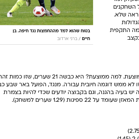
ל השחקנים
נראה שלא.
דולות
זמה התקפית
בטוח שהוא למד מההחמצות נגד חיפה. בן
קצב
/
חיים
ברני ארדוב
בית"ר ירושלים העונה היא קבוצה ממוצעת. למה ממוצעת? היא כבשה 21 שערים, שזו
ו לא ממש דוגמה חיובית עבורה. מנגד, הפועל באר שבע כ
יש בעיה בהגנה, וגם בקבוצה יודעים שכדי להיות בצמרת
 ספיגות (1.29 שערים למשחק).