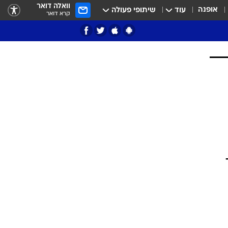
וואלה דואר
אופנה
עוד
שיתופי פעולה
קרא דואר
ציון 3
דאבל דריבל
י