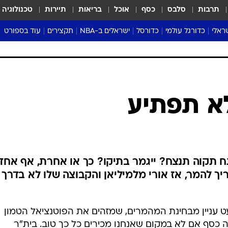
תרבות
סלבס
כסף
אוכל
בריאות
תיירות
טכנולוגיה
ראלי
כדורגל עולמי
כדורסל
ישראלים ב-NBA
תקצירים
עוד בספורט
ליגה אנגלית
ליגת העל
דני אבדיה
מונדיאל 2026
 העל
ליגה ספרדית
דאבל דריבל
NBA
נה
ליגה איטלקית
יורוליג וכדורסל אירופי
טבלאות
ו
ליגה גרמנית
ליגה לאומית
פודקאסטים
א תפתיע
ליגה צרפתית
נבחרות ישראל בכדורסל
מסכמים מחזור
שראל
ליגת האלופות
כדורסל נשים
אבא של שבת
ית
הליגה האירופית
מעל הטבעת
דרום אמריקה
סערה בממלכה
ח תקוה תנצח? ייגמר בתיקו? כך או אחרת, אף אחד
טניס
יך להמר, אז אורי מלמיליאן והקבוצה שלו לא בדרך
טראש טוק
ספורט אמריקא
 עניין מבחינת המהמרים, שמזהים את הפוטנציאל הטמון
פוקר
 כסף אם לא במקום שאנחנו מכירים כל כך טוב. בית"ר