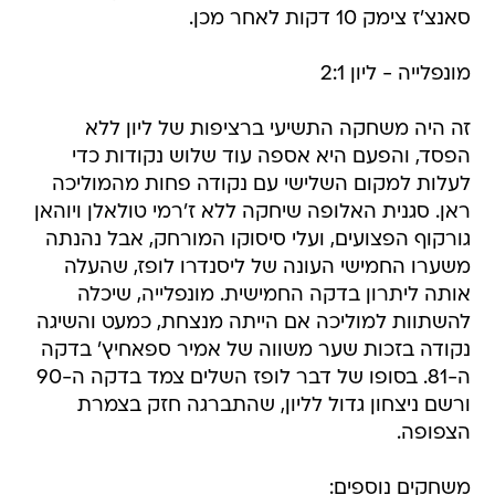
סאנצ'ז צימק 10 דקות לאחר מכן.
מונפלייה - ליון 2:1
זה היה משחקה התשיעי ברציפות של ליון ללא
הפסד, והפעם היא אספה עוד שלוש נקודות כדי
לעלות למקום השלישי עם נקודה פחות מהמוליכה
ראן. סגנית האלופה שיחקה ללא ז'רמי טולאלן ויוהאן
גורקוף הפצועים, ועלי סיסוקו המורחק, אבל נהנתה
משערו החמישי העונה של ליסנדרו לופז, שהעלה
אותה ליתרון בדקה החמישית. מונפלייה, שיכלה
להשתוות למוליכה אם הייתה מנצחת, כמעט והשיגה
נקודה בזכות שער משווה של אמיר ספאחיץ' בדקה
ה-81. בסופו של דבר לופז השלים צמד בדקה ה-90
ורשם ניצחון גדול לליון, שהתברגה חזק בצמרת
הצפופה.
משחקים נוספים: