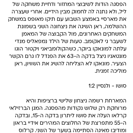
הפסגה הודות לשיבוצי המחזור ודחיית משחקה של
ליל, ולא נתנה לה לחמוק מבין הידיים. אחרי שעצרה
את מארסיי באמצע השבוע עם תיקו מאופס במשחק
ההשלמה, ראן השיגה את ניצחונה השני בשמונת
המשחקים האחרונים, מול הקבוצה של המאמן
לשעבר גי לאקומב. טעות של הילד נמפאליס מנדי
עלתה למונאקו ביוקר, כשהקולומביאני ויקטור הוגו
מונטאניו ניצל בדקה ה-63 את הפנדל לו גרם הקשר
הצעיר. מונאקו לא הצליחה להשיג את השוויון, ראן
מוליכה זמנית.
סושו - ולנסיין 1:2
המארחת רשמה ניצחון שלישי ברציפות והיא
מרוחקת רק שלוש נקודות מהפסגה. המגן הברזילאי
קרלאו העלה את סושו ליתרון בדקה ה-15, ובדקה
ה-55 מתפרצת של החלוצים המהירים אידיי בראון
ומודיבו מאיגה הסתיימה בשער של השני. קרלוס