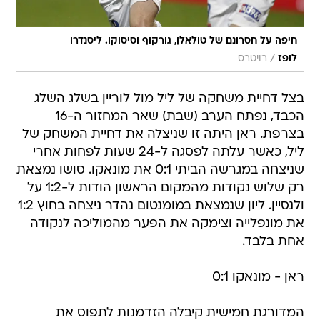
חיפה על חסרונם של טולאלן, גורקוף וסיסוקו. ליסנדרו
/
לופז
רויטרס
בצל דחיית משחקה של ליל מול לוריין בשלג השלג
הכבד, נפתח הערב (שבת) שאר המחזור ה-16
בצרפת. ראן היתה זו שניצלה את דחיית המשחק של
ליל, כאשר עלתה לפסגה ל-24 שעות לפחות אחרי
שניצחה במגרשה הביתי 0:1 את מונאקו. סושו נמצאת
רק שלוש נקודות מהמקום הראשון הודות ל-1:2 על
ולנסיין. ליון שנמצאת במומנטום נהדר ניצחה בחוץ 1:2
את מונפלייה וצימקה את הפער מהמוליכה לנקודה
אחת בלבד.
ראן - מונאקו 0:1
המדורגת חמישית קיבלה הזדמנות לתפוס את