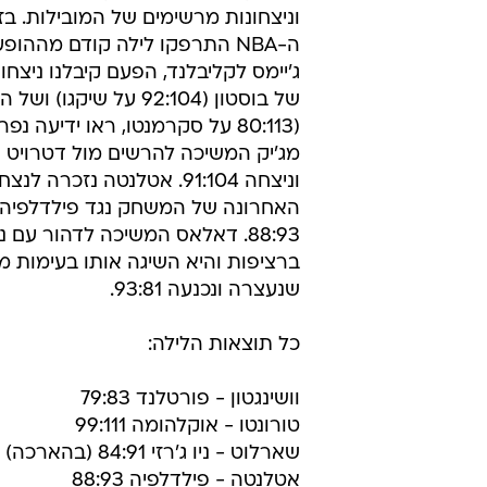
וניצחונות מרשימים של המובילות. בז
ה-NBA התרפקו לילה קודם מההופ
ג'יימס לקליבלנד, הפעם קיבלנו ניצחונ
של בוסטון (92:104 על שיקגו) 
(80:113 על סקרמנטו, ראו ידיעה נ
מג'יק המשיכה להרשים מול דטרויט 
וניצחה 91:104. אטלנטה נזכרה
האחרונה של המשחק נגד פילדלפי
88:93. דאלאס המשיכה לדהור עם נ
ברציפות והיא השיגה אותו בעימות מו
שנעצרה ונכנעה 93:81.
כל תוצאות הלילה:
וושינגטון - פורטלנד 79:83
טורונטו - אוקלהומה 99:111
שארלוט - ניו ג'רזי 84:91 (בהארכה)
אטלנטה - פילדלפיה 88:93