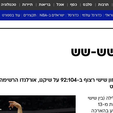
תרבות
סלבס
כסף
אוכל
בריאות
תיירות
טכנולוגיה
ראלי
כדורגל עולמי
כדורסל
ישראלים ב-NBA
תקצירים
עוד בספורט
ליגה אנגלית
ליגת העל
דני אבדיה
מונדיאל 2026
 העל
ליגה ספרדית
דאבל דריבל
NBA
נה
ליגה איטלקית
יורוליג וכדורסל אירופי
טבלאות
ו
ליגה גרמנית
ליגה לאומית
פודקאסטים
 שש-שש
ליגה צרפתית
נבחרות ישראל בכדורסל
מסכמים מחזור
שראל
ליגת האלופות
כדורסל נשים
אבא של שבת
ית
הליגה האירופית
מעל הטבעת
דרום אמריקה
סערה בממלכה
הכוכב של בוסטון העניק לה ניצחון שישי רצוף ב-92:104 על שיקגו, אורלנדו ה
טניס
טראש טוק
ה (בין שישי
ספורט אמריקא
לשבת) בליגה הטובה בעולם. לא פחות מ-13
פוקר
ע בהארכה