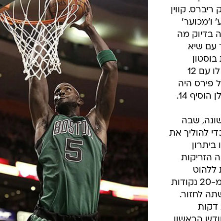
יברס. קווין
' ו'מכוער'
ה בדיוק מה
נקודות יחד עם שיא
את בוסטון
לניצחון המשמעותי. רייג'ון רונדו סייע לו עם 12
יסטים, פול פירס היה
ונה, שבה
1 ריבאונדים כדי להוליך את
חתכו ביתרון
 הזריקות
 ללהוט
ולהוביל 54:70. מכאן שיקגו, שנהתה מ-20 נקודות
תה לחזור.
קרלוס בוזר סיים עם 12 נקודות ב-21 דקות
דש הראשון