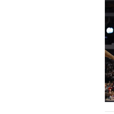
ט1
מחוץ לקווים
4-4-2
משרד החוץ
רץ על הקווים
ספורט בחקירה
סוגרים שנה
מונדיאל 2014
בראש ובראשונה
אליפות אפריקה 2015
יורו צעירות 2013
לונדון 2012
יורו 2012