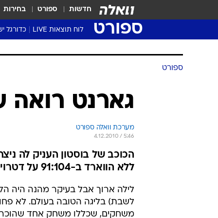
חדשות
ספורט
בחירות
ספורט
לוח תוצאות LIVE
כדורגל יש
ליגת העל Winner
סטט' ליגת
ספורט
גביע המדי
גביע הטוט
גארנט רואה
שגרירים
נבחרות י
מערכת וואלה ספורט
ליגה לאומ
4.12.2010 / 5:46
ליגה א'
ללא הווארד ב-91:104 על דטרויט
לילה ארוך אבל בעיקר מהנה היה הליל
משחקים, שכללו משחק אחד שהוכר