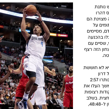
 נותנת
 דהרו
ה מצוינת הם
ומים על
דם, מסיימים
לו בהכנעה
 שסיים עם
צחון הזה רצף
טה.
א לא חוששת
דרון
וויליאמס העלתה אותם ל-33:39 כשנותרו 2:57
שך העלו את
דות רצופות
דאלאס בפיגור 43:39 למחצית. בשלב
מוקדם של הרבע השלישי נוביצקי איזן ל-48:48,