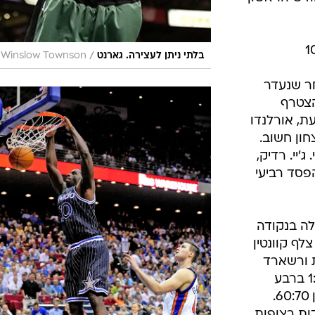
/
בלתי ניתן לעצירה. גארנט
, Winslow Townson
חר שנעדר
הצטרף
, אורלנדו
ון חשוב.
ג'יי. רדיק,
פסד רביעי
לה בנקודה
 שמכאן צלף קוונטין
ת ורשארד
לואיס הוסיף עוד שתיים בריצת ה-1:14 ברבע
השלישי שהצעידו את אורלנדו ליתרון 60:70.
ות רצופות