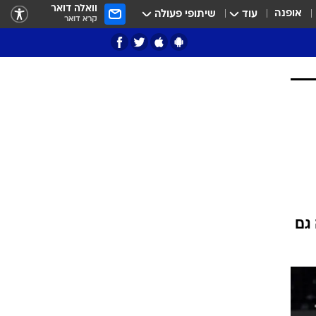
וואלה דואר
אופנה
עוד
שיתופי פעולה
קרא דואר
ציון 3
דאבל דריבל
רשימה גם
י