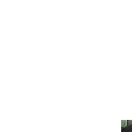
רוגבי וקריקט
גולף
ביליארד
תקצירים