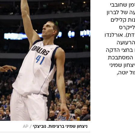
ענפים נוספים
מן שחובבי
לוח שידורים
עה של לברון
ות קלילים
החידה של ספור
ושל הלייקרס
ארכיון מדורים
פרדת). אורלנדו
כתבו לנו
הרעועה
 לנצח בחצי הדקה
ה המסתבכת
יצחון שמיני
ל יוטה,
/
ניצחון שמיני ברציפות. נוביצקי
AP