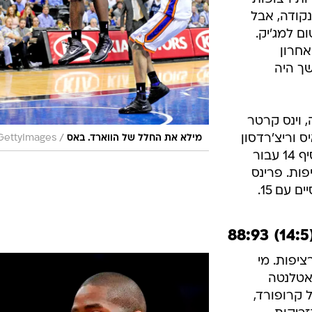
קודה, אבל
ם למג'יק.
אחרון
ל-73:81 וההמשך היה
ריירה, וינס קרטר
רשארד לואיס וריצ'רדסון
/
מילא את החלל של הווארד. באס
GettyImages
קלעו 15 כל אחד ומרצ'ין גורטאט הוסיף 14 עבור
ות. פרינס
יפות. מי
 הניצחון ה-13 של אטלנטה
 קרופורד,