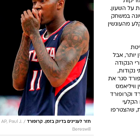
זריקות
ונשין כשנותרו 12 שניות על השעון.
שונה במשחק
קלע מהעונשין
יטת
מאוזן יותר, אבל
י הנקודה
 נקודות,
פורד סגר את
 וויליאמס
רפורד וקרופורד
ים הקלעי
 ברנד עם 16 נקודות, שהצטרפו
/
חזר לעניינים בדיוק בזמן. קרופורד
AP, Paul J.
Bereswill