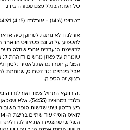
של העונה בגלל עצם שבורה בידו.
דטרויט (14:6) - אורלנדו (4:15) 104:91
אורלנדו לא נותנת לשחקן כזה או א
להשפיע עליה, וגם כשדוויט הווארד 
לרשימת הנעדרים אחרי שחלה בשפעת
שומרת על מאזן מרשים ודוהרת לניצח
המג'יק חסרו גם את ג'אמיר נלסון וג'יי. 
אבל בינתיים נגד דטרויט, שנוחתת לה
רצוף, זה הספיק.
זה דווקא התחיל צמוד ואורלנדו הובי
בלבד במחצית (54:55). אלא
ריצ'רדסון שתי שלשות סופר חשובו
טיישון פרינס אמנם הגיב עם שש נקוד