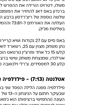
משלו, דטרויט הורידה את ההפרש לנ
ברנדון באס דאג להחזיר את המומנטו
שלשה נוספת של ריצ'רדסון ברבע ה
העלתה את האורחים 
בשליטת מג'יק.
באס סיים עם 27 נקודות ושיא ק
נתן משחק מצוין עם 25, 
אורלנדו, שמנצחת משחק שישי ברציפ
קלע 30 למפסידים. צ'רלי וילנואבה סיים עם 15.
אטלנטה (7:13) - פילדלפיה (14:5) 88:93
פילדלפיה ספגה הלילה הפסד שני ברצ
שבעיקר חתום על
העונה (והחמישי ברציפות) הוא ג'מאל