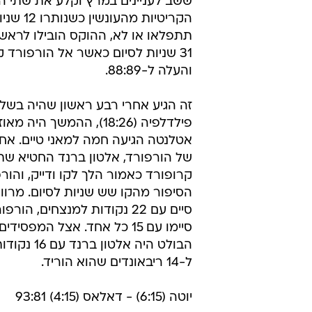
ששב לעניינים במרץ וקלע את שתי ה
הקריטיות מהע
תתפלאו או לא, ההוקס הובילו לרא
31 שניות לסיום כאשר אל הורפורד 
והעלה ל-88:89.
זה הגיע אחרי רבע ראשון שהיה בשל
פילדלפיה (18:26), ההמשך היה 
אטלנטה הגיעה חמה למאני טיים. אחר
של הורפורד, אלטון ברנד החטיא שתי
קרופורד כאמור הלך לקו ודייק, והור
הסיפור מהקו שש שניות לסיום. מרווין
סיים עם 22 נקודות למנצחים, הו
סיימו עם 15 כל אחד. אצל המפסיד
הבולט היה אלטון
ל-14 ריבאונדים שהוא הוריד.
יוטה (6:15) - דאלאס (4:15) 93:81