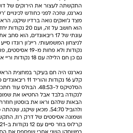
התקשתה לעצור את הירוקים של דוק ר
גארנט, שזכה לפני כחודש לכינויים 'רע
מצד ג'ואקים נואה ברדיו שיקגו, הרא
הוא חושב על זה, ועם 20 
עונתי של 17 ריבאונדים, הוא סחב 
נקודות ולא פחות מ-19 אס
גם כן חם הלילה עם 18 נקודות וריי אלן הוסיף 14.
גארנט היה חם בעיקר במחצית הראש
קלע 16 נקודות והוריד 1
הסלטיקס ל-48:53. הבולס עוד 
לנקודה בלבד אבל החטיאו את שמונה
הבאות שלהם וראו את בוסטון חוזרת
ושמונה אסיסטים של דרק רוז, התקש
במשחקו השני אחרי שפספס את החו