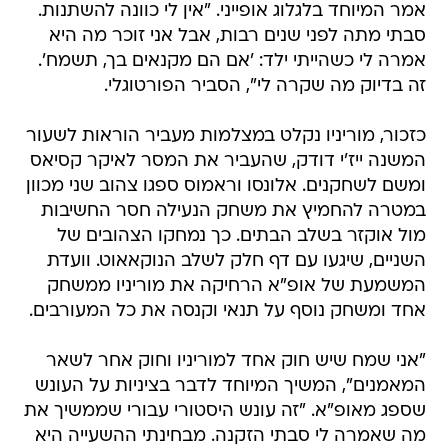
אמר המיוחד בלגלוג אופייני. "אין לי כוונה להשתנות.
סבתי מתה לפני שנים רבות, אבל אני זוכר מה היא
אמרה לי כשהייתי ילד: 'אם הם מקנאים בך, תשמח'.
זה בדיוק מה שקרה לי", הסביר הפורטוגלי.
כזכור, מוריניו נקלט במצלמות מעביר הוראות לשעור
המשנה ייז'י דודק, שהעביר את המסר לאיקר קסיאס
ומשם לשחקנים. אלונסו וראמוס ספגו צהוב שני מכוון
במטרה להחמיץ את משחק הנעילה חסר החשיבות
מול אוקזר בשלב הבתים. כך נמחקו הצהובים של
השניים, שיגעו עם דף חלק לשלב הנוקאאוט. וועדת
המשמעת של אופ"א הרחיקה את מוריניו ממשחק
אחד ומשחק נוסף על תנאי וקנסה את כל המעורבים.
"אני שמח שיש חוק אחד למוריניו וחוק אחר לשאר
המאמנים", המשיך המיוחד לדבר בציניות על העונש
שספג מאופ"א. "זה עונש היסטורי עבורי שממשיך את
מה שאמרה לי סבתי הזקנה. מבחינתי ההשעייה היא