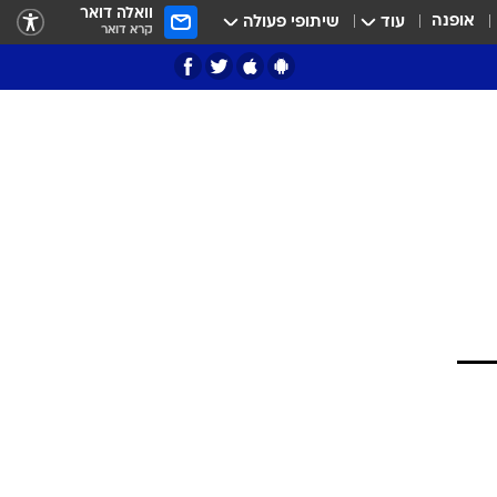
וואלה דואר
אופנה
עוד
שיתופי פעולה
קרא דואר
ציון 3
דאבל דריבל
י