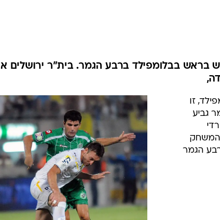
ענפים נוספים
לוח שידורים
החידה של ספור
ארכיון מדורים
כתבו לנו
ש בראש בבלומפילד ברבע הגמר. בית"ר ירושלים א
ה,
ילד, זו
ר גביע
די
 המשחק
רבע הגמר