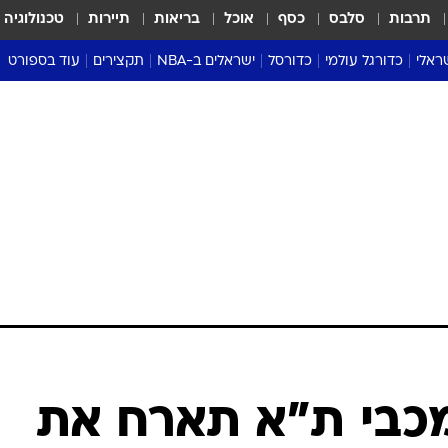
תרבות
סלבס
כסף
אוכל
בריאות
תיירות
טכנולוגיה
ראלי
כדורגל עולמי
כדורסל
ישראלים ב-NBA
תקצירים
עוד בספורט
ליגה אנגלית
ליגת העל
דני אבדיה
מונדיאל 2026
 העל
ליגה ספרדית
דאבל דריבל
NBA
נה
ליגה איטלקית
יורוליג וכדורסל אירופי
טבלאות
ו
ליגה גרמנית
ליגה לאומית
פודקאסטים
ליגה צרפתית
נבחרות ישראל בכדורסל
מסכמים מחזור
שראל
ליגת האלופות
כדורסל נשים
אבא של שבת
ית
הליגה האירופית
מעל הטבעת
דרום אמריקה
סערה בממלכה
טניס
טראש טוק
ספורט אמריקא
מכבי ת"א תארח את
פוקר