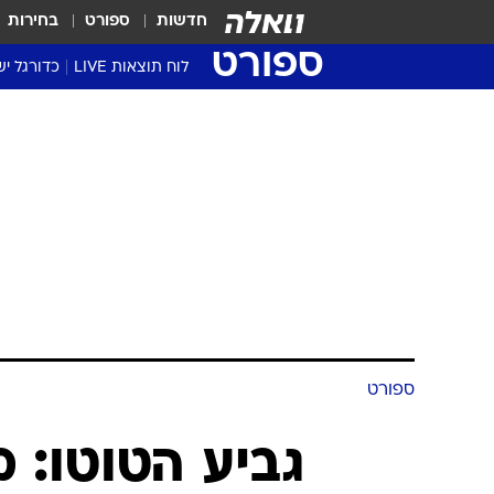
חדשות
ספורט
בחירות
ספורט
לוח תוצאות LIVE
כדורגל יש
ליגת העל Winner
סטט' ליגת
גביע המדי
גביע הטוט
שגרירים
נבחרות י
ליגה לאומ
ליגה א'
ספורט
גביע הטוטו: 