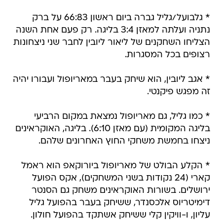
* גלבועל/גליל גברה ביום ראשון 66:83 על ברק
נתניה ועלתה למאזן 3:4 בליגה. רק פעם אחת השנה
הצליחו השחקנים של ליאור ליובין לחבר שני ניצחונות
רצופים בכל המסגרות.
* אגב ליובין, הוא שיחק בעבר במאריופול ועבורו יהיה
זה מפגש פיקנטי.
* כמו גליל, גם מאריופול נמצאת במקום הרביעי
בליגה המקומית (עם מאזן 6:10). בליגה, האוקראינים
ניצחו בחמשת משחקי החוץ האחרונים שלהם.
* הקלע הבולט של מאריופול ביורוקאפ הוא ראמל
קארי (24 נקודות בשני המשחקים), אקס הפועל
ירושלים. בשורות האוקראינים משחק גם הסנטר
דימיטריוס אלכסנדר, ששיחק בעבר בהפועל גליל
עליון, ו-וויקין קלי ששיחק אשתקד בהפועל חולון.