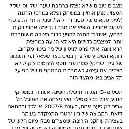
מצבים טובים שלא נוצלו ברחבת שערו של יוסי שקל
המצוין. מתן אוחיון, במשחק נפלא במרכז ההגנה
(לעיני סקאוט של סטנדרד ליאז', שבין היתר הגיע כדי
לעקוב אחריו), הוציא את חבריו קדימה אחרי דקות
הלחץ, ואשדוד החלה להניע כדור בצורה משוחררת
יותר. למצבים גדולים היא לא הגיעה במחצית
הראשונה, אולי פרט לניסיון של ניר ביטון מקרוב.
דווקא השיבוץ של עדן בטיט בצד שמאל (על חשבונו
של עידן שריקי) ככוח עזר נוסף לרחמים צ'קול, לא
הצדיק את עצמו, כשמרבית ההתקפות של הפועל
תל אביב באו מהצד הזה.
תשע מ-13 הנקודות שלה השיגה אשדוד במשחקי
החוץ, אבל בבלומפילד היא ניצחה את הפועל תל
אביב רק פעם אחת, בעונת 2007/8. אי לכך ובהתאם
לזאת, הקבוצה של ג'ון גרגורי התמקדה בעיקר
בעצירת שחקני היריבה, שמצידם סבלו מיום חלש של
איתי שכטר וטוטו תמוז וממשחק לא מדויק של ערן