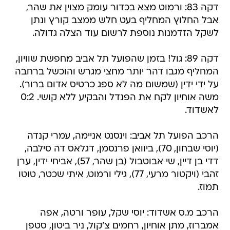
דקה 83: ורמוט מצא בכדור עומק מצוין את שהר,
אבל החלוץ המחליף בעט חלש ממצב קורץ ונתן
לשקל הזדמנות נוספת לרשום עוד הצלה גדולה.
דקה 89: גול! בזמן שהפועל תל אביב מחפשת שוויון,
המחליף מגבו דהר יותר מחצי מגרש והוכשל ברחבה
על ידי ידין (שמשום מה לא ספג כרטיס אדום ברור).
משה אוחיון לקח את הפנדל והבקיע ללא קושי. 0:2
לאשדוד.
הרכב הפועל תל אביב: וינסנט אניימה, עמרי קנדה
(יוסי שבחון, 70), ביוואן פרנסמן, דגלאס דה סילבה,
דדי בן דיין, שי אבוטבול (בן שהר, 57), אביחי ידין, ערן
זהבי (ויקטור מרעי, 77), גילי ורמוט, איתי שכטר, טוטו
תמוז.
הרכב מ.ס אשדוד: יוסי שקל, עופר ורטה, אפה
אמברוז, מתן אוחיון, רחמים צ'קול, ניר ביטון, סטפן