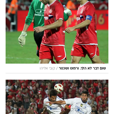
/
שום דבר לא הלך. ורמוט ושכטר
קובי אליהו