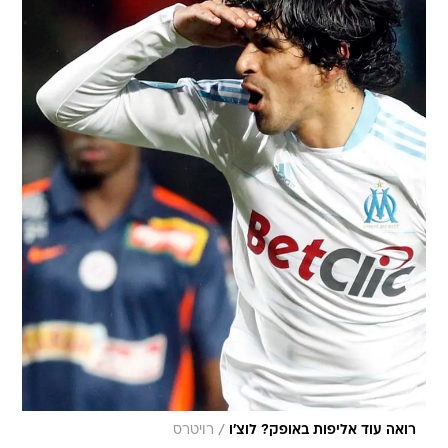
/
רואה עוד אליפות באופק? לוצ'ו
רויטרס