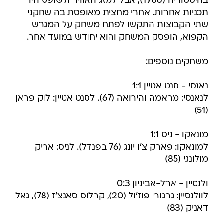
בהיסטוריה (1986), אבל למזג האוויר ולשופט היו
תכניות אחרות. אחרי מחצית מאופסת בה שחקני
שתי הקבוצות התקשו לפתח משחק על המגרש
הקפוא, הופסק המשחק והוא יחודש במועד אחר.
משחקים נוספים:
נאנסי - סנט אטיין 1:1
לנאנסי: מראמה והירואה (67). לסנט אטיין: לוק פראן
(51)
מונאקו - ניס 1:1
למונאקו: פארק צ'ו יונג (76 בפנדל). לניס: אריק
מולונגי (85)
ולנסיין - ארל-אביניון 0:3
לוולנסיין: גרגורי פוז'ול (20), קרלוס סאנצ'ז (78), גאל
דאניק (83)