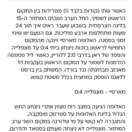
כאשר שתי נקודות בלבד (!) מפרידות בין המקום
הראשון לשמיני, החל הערב (שבת) המחזור ה-15
בליגה הצרפתית. בשבוע שעבר ראינו איך תוך 24
שעות מתחלפות ארבע מוליכות, וגם הפעם יש שינוי
זמני בפסגה. האלופה מארסיי זינקה מהמקום
החמישי לראשון בזכות ניצחון ביתי 0:4 על מונפלייה
והפסד של ראן בדרבי 2:0 ללוריין, כאשר ליל פספסה
הזדמנות לשמור על המקום הראשון בעקבות 1:1
מאכזב מבחינתה נגד בורדו. המשחק בין ברסט
ללאנס הופסק במחצית בגלל משטח קפוא.
מארסיי - מונפלייה 0:4
האלופה הגיעה במצב רוח מצוין אחרי ניצחון החוץ
הגדול בליגת האלופות על ספרטק מוסקבה,
והתגברה לא קושי על מי שדורגה במקום השני ערב
המחזור. מונפלייה לא ניצחה מעולם בסטאד ולודרום,