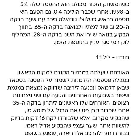
כשהמשחק הזכור מכולם הוא ההפסד שלה 5:4
ב-1998, אחרי שכבר הוליכה 0:4. גם הפעם היא
חטפה בראש, כשלוצ'ו גונזאלס כיכב עם שער בדקה
ה-20 ובישול למתיו ולבואנה בדקה ה-65. בתווך
הבקיע בנואה שיירו את השני בדקה ה-28. המחליף
לוק רמי סגר עניין בתוספת הזמן.
בורדו - ליל 1:1
האורחת שעלתה במחזור הקודם למקום הראשון
בטבלה פספסה הזדמנות לשמור על הפסגה בסטאד
שבאן דלמאס ונכנעה ליריבה שדווקא נמצאת במגמת
שיפור בשבועות האחרונים והגיעה עם שני ניצחונות
רצופים. האורחים עלו ראשונים ליתרון בדקה ה-35
אחרי שכדור קרן פגש את הרגל של מוסא סו,
שהבקיע מקרוב. אלא שלבורדו לקח 16 דקות בדיוק
להשוות אחרי שער עצמי שהבקיע אדיל ראמי.
בבורדו חזר להרכב אלו דיארה, שפגע בשופט