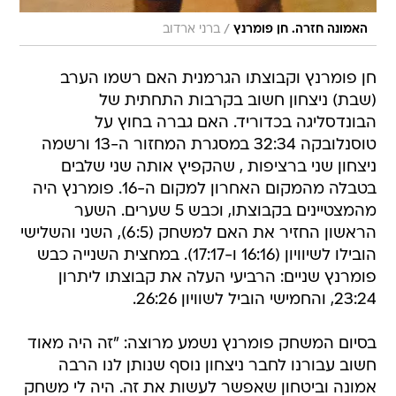
/
האמונה חזרה. חן פומרנץ
ברני ארדוב
חן פומרנץ וקבוצתו הגרמנית האם רשמו הערב
(שבת) ניצחון חשוב בקרבות התחתית של
הבונדסליגה בכדוריד. האם גברה בחוץ על
טוסנלובקה 32:34 במסגרת המחזור ה-13 ורשמה
ניצחון שני ברציפות , שהקפיץ אותה שני שלבים
בטבלה מהמקום האחרון למקום ה-16. פומרנץ היה
מהמצטיינים בקבוצתו, וכבש 5 שערים. השער
הראשון החזיר את האם למשחק (6:5), השני והשלישי
הובילו לשיוויון (16:16 ו-17:17). במחצית השנייה כבש
פומרנץ שניים: הרביעי העלה את קבוצתו ליתרון
23:24, והחמישי הוביל לשוויון 26:26.
בסיום המשחק פומרנץ נשמע מרוצה: "זה היה מאוד
חשוב עבורנו לחבר ניצחון נוסף שנותן לנו הרבה
אמונה וביטחון שאפשר לעשות את זה. היה לי משחק