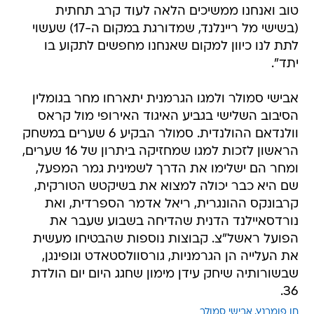
טוב ואנחנו ממשיכים הלאה לעוד קרב תחתית
(בשישי מל ריינלנד, שמדורגת במקום ה-17) שעשוי
לתת לנו כיוון למקום שאנחנו מחפשים לתקוע בו
יתד".
אבישי סמולר ולמגו הגרמנית יתארחו מחר בגומלין
הסיבוב השלישי בגביע האיגוד האירופי מול קראס
וולנדאם ההולנדית. סמולר הבקיע 6 שערים במשחק
הראשון לזכות למגו שמחזיקה ביתרון של 16 שערים,
ומחר הם ישלימו את הדרך לשמינית גמר המפעל,
שם היא כבר יכולה למצוא את בשיקטש הטורקית,
קרבונקס ההונגרית, ריאל אדמר הספרדית, ואת
נורדסאיילנד הדנית שהדיחה בשבוע שעבר את
הפועל ראשל"צ. קבוצות נוספות שהבטיחו מעשית
את העלייה הן הגרמניות, גורסוולסטאדט וגופינגן,
שבשורותיה שיחק עידן מימון שחגג היום יום הולדת
36.
חן פומרנץ
אבישי סמולר