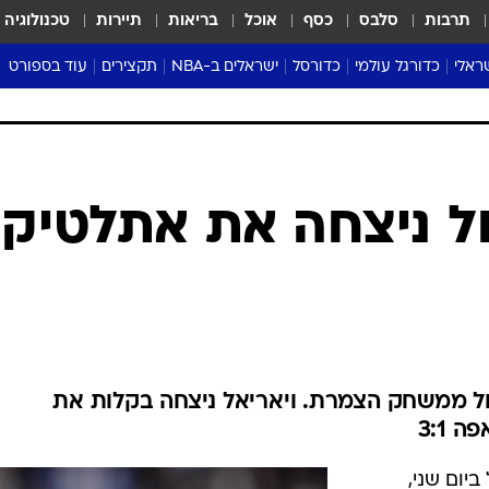
תרבות
סלבס
כסף
אוכל
בריאות
תיירות
טכנולוגיה
ראלי
כדורגל עולמי
כדורסל
ישראלים ב-NBA
תקצירים
עוד בספורט
ליגה אנגלית
ליגת העל
דני אבדיה
מונדיאל 2026
 העל
ליגה ספרדית
דאבל דריבל
NBA
נה
ליגה איטלקית
יורוליג וכדורסל אירופי
טבלאות
ו
ליגה גרמנית
ליגה לאומית
פודקאסטים
ליגה צרפתית
נבחרות ישראל בכדורסל
מסכמים מחזור
שראל
ליגת האלופות
כדורסל נשים
אבא של שבת
ית
הליגה האירופית
מעל הטבעת
דרום אמריקה
סערה בממלכה
טניס
טראש טוק
ספורט אמריקא
ל ניצחה את אתלטיקו
פוקר