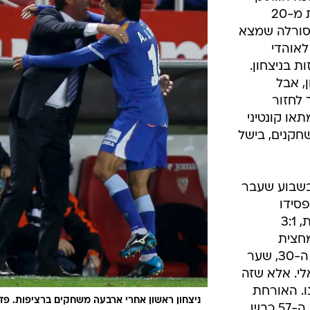
צהובה צימקה
יססה עוד
רי שניצחה
ה סראגוסה.
 את
/
כבש שער נהדר. סנה
AP, Manu Fernandez
א לא הצליח
ה הוותיק
את ויאריאל ליתרון עם בעיטה מצוינת מ-20
 סנטי קאסורלה שמצא
לאוהדי
ת בניצחון.
, אבל
לחזור
אחר שמתאו קונטיני
לקי הותיר את סראגוסה ב-10 שחקנים, בישל