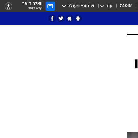
וואלה דואר
אופנה
עוד
שיתופי פעולה
קרא דואר
ציון 3
דאבל דריבל
י