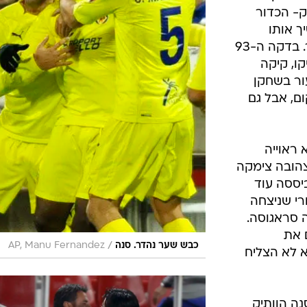
ישי הוא כבר
/
ניצחון חוץ מרשים. לואיס גרסיה
רויטרס
רוב.
, כשז'ואן
ורדו ניצל הדיפה לא טובה של השוער בדקה ה-54
קרובה למצוא את
 לא השכילה
נענשה על כך, כשכדור
וויון.
שחק- הכדור
ך אותו
מהאוויר בסטייל כדי לקבוע 2:3 נהדר. בדקה ה-93
ו, קיקה
ור בשחקן
ם, אבל גם
 ראוייה