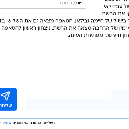
בשבוע שעבר
ם הפסידו
האנדלוסים פעם שנייה ברציפות בבית, 3:1
יה כבר הובילה 0:1 במחצית
מבעיטה של פרדריק קאנוטה בדקה ה-30, שער
לי. אלא שזה
ו. האורחת
ניצחון ראשון אחרי ארבעה משחקים ברציפות. פד
כבשה פעמיים תוך שתי דקות. בדקה ה-57 כבש
/
ריוס
רויטרס
ל עבדולאי
 ה-59 מצא מיקו את הרשת
ישול של חיימה גבילאן. חטאפה מצאה גם את השלישי ב
אגף ימין של הרחבה מצאה את הרשת. ניצחון ראשון לחטאפה
ן חוץ שני מפתיחת העונה.