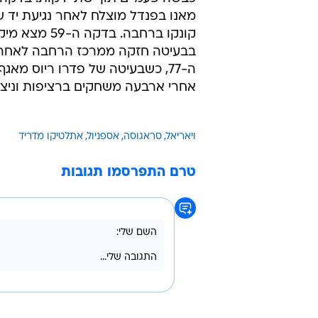
סביליה ממשיכה להתדרדר. אחרי ש
הפסידה בבית 2:1 למאיורקה, היו
לחטאפה. סביל
הליגה הרביעי העונה של החלוץ ממא
לא הספיק לקבוצה של גרגוריו מנזאנ
מאנו בפנדל מוצלח לאחר נגיעת יד ש
קונקו ברחבה. בדקה
בבעיטה חזקה ממרכז הרחבה לאחר ב
ה-77, כשבעיטה של פדרו ריוס מ
אחרי ארבעה משחקים ברציפות וניצחו
ויאריאל
סראגוסה
אספניול
אתלטיקו מדריד