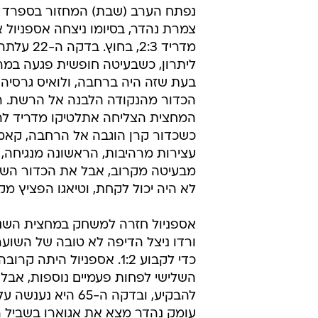
מדריד 2:3
מערכת וואלה ספורט
27.11.2010 / 21:59
אספניול יצאה עם ניצחון חוץ ג
סראגוסה, סביליה הפסידה לחטאפה
בזמן שכולם מחכים לקלאסיקו הגדול ב
נפתח הערב (שבת) המחזור בספרד
צמרת נהדר, בסיומו ניצחה אספניול 
מדריד 2:3, בחוץ.
ליתרון, כשבעיטה חופשית פגעה במר
בעת שזה היה ברחבה, ולואיס גרסיה
הכדור מהנקודה הלבנה אל הרשת. רג
המחצית הצליחה אתלטיקו מדריד לה
כשכדור קרן הוגבה אל הרחבה, קאמ
עצירות מרהיבות, הראשונה מנגיחה, 