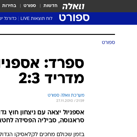
חדשות
ספורט
בחירות
ספורט
לוח תוצאות LIVE
כדורגל יש
ליגת העל Winner
סטט' ליגת
גביע המדי
גביע הטוט
שגרירים
נבחרות י
ליגה לאומ
ליגה א'
ספורט
ספרד: אספניו