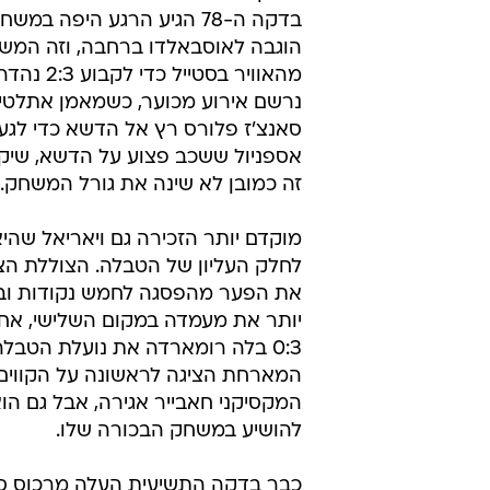
מבעיטה מקרוב, אבל את הכדור השל
לא היה יכול לקחת, וטיאגו הפציץ מק
אספניול חזרה למשחק במחצית השניה
כדי לקבוע 1:2. אספניול היתה 
השלישי לפחות פעמיים נוספות, אבל
להבקיע, ובדקה ה-65 היא 
עומק נהדר מצא את אגוארו בשביל השי
בדקה ה-78 הגיע הרגע היפה במ
הוגבה לאוסבאלדו ברחבה, וזה המשי
נרשם אירוע מכוער, כשמאמן אתלטיק
סאנצ'ז פלורס רץ אל הדשא כדי לגע
אספניול ששכב פצוע על הדשא, שיקו
זה כמובן לא שינה את גורל המשחק.
מוקדם יותר הזכירה גם ויאריאל שהיא