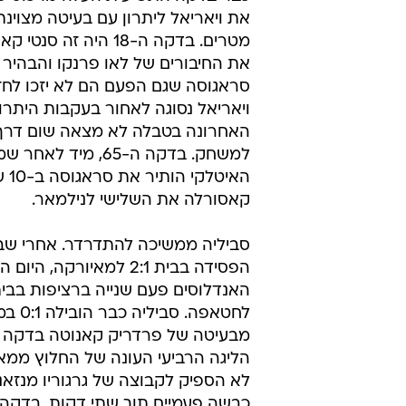
לחלק העליון של הטבלה. הצוללת ה
את הפער מהפסגה לחמש נקודות וב
יותר את מעמדה במקום השלישי, אח
0:3 בלה רומארדה את נועלת הטבל
המארחת הציגה לראשונה על הקווים
המקסיקני חאבייר אגירה, אבל גם הו
להושיע במשחק הבכורה שלו.
כבר בדקה התשיעית העלה מרכוס סנ
מטרים. בדקה ה-18 היה זה
את החיבורים של לאו פרנקו והבהיר 
סראגוסה שגם הפעם הם לא יזכו לחזו
ויאריאל נסוגה לאחור בעקבות היתרון
האחרונה בטבלה לא מצאה שום דרך 
למשחק. בדקה ה-65, מיד ל
האיט
קאסורלה את השלישי לנילמאר.