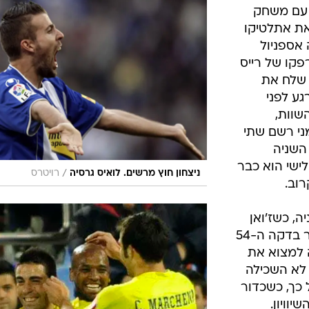
ענפים נוספים
לוח שידורים
החידה של ספור
ארכיון מדורים
כתבו לנו
דול ממשחק הצמרת. ויאריאל ניצחה בקלות את
 3:1
יום שני,
 עם משחק
את אתלטיקו
 בדקה ה-22 עלתה אספניול
פקו של רייס
 שלח את
ע לפני
שוות,
ני רשם שתי
השניה