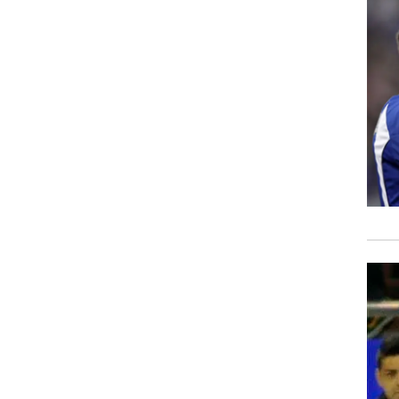
ט1
מחוץ לקווים
4-4-2
משרד החוץ
רץ על הקווים
ספורט בחקירה
סוגרים שנה
מונדיאל 2014
בראש ובראשונה
אליפות אפריקה 2015
יורו צעירות 2013
לונדון 2012
יורו 2012