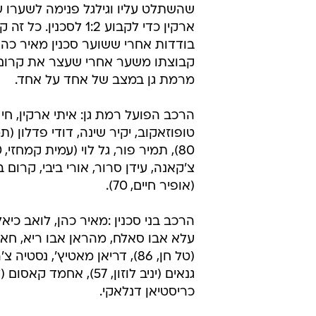
שהשתלט עליו וגילגל פנימה לשערו ש
ארקין כדי לקבוע 1:2 לסכנין.
בודדות אחרי ששוער סכנין מאיר כהן
קבוצתו משער אחרי שעצר את קרום 
מרמת גן במצב של אחד על אחד.
הרכב הפועל רמת גן: איתי ארקין, חי בן
טופוזאקוב, יקיר שינה, דודי פדלון (תמ
צ'קאנה, עידן סרור, אורי ביבי, קרום 
(אופיר חיים, 70).
הרכב בני סכנין :מאיר כהן, לואב כיאל,
עלא אבו סאלח, מהראן אבו ריא, חאל
(טל חן, 86), דריאן מאטיץ', נסטיה
כריסטיאן דנלאקי.