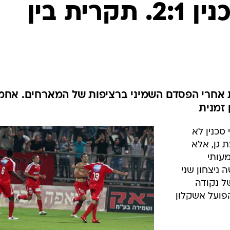
ענפים נוספים
הפועל ר"ג-סכנין 2:1. תקרית בין
לוח שידורים
החידה של ספור
ארכיון מדורים
כתבו לנו
 אחרי הפסדם השמיני ברציפות של המארחים. אחמ
 זמנית
סכנין לא
 גן, אלא
עותי
וחגגה למעשה ניצחון שני
ל נקודה
פועל אשקלון