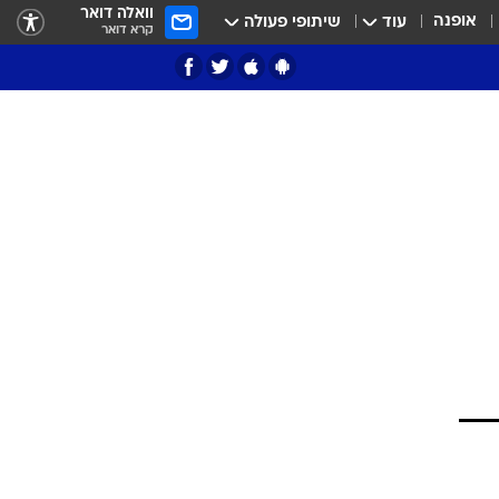
וואלה דואר
אופנה
עוד
שיתופי פעולה
קרא דואר
ציון 3
דאבל דריבל
י