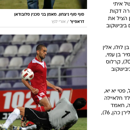
ל איתי
 כל זה קרה דקות
סוף סוף ניצחון. מאמן בני סכנין סלובודאן
 הציל את
/
דראפיץ'
אורי לנץ
ביבישקוב
 לולו, אלין
יר בן עמי,
80), תמיר פור, גל לוי (עמית קמחזי, 70), קרלוס
ביבישקוב
 פטי יא יא,
ד חלאיילה
 צ'ה, חאמד
גנאים (יניב לוזון, 57), אחמד קאסום (לירן כהן, 76),