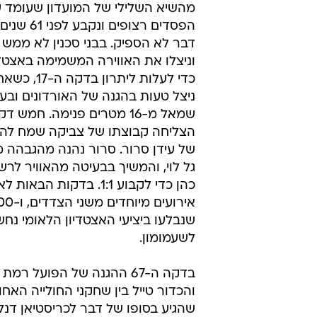
מהשיא השלילי של המועדון שעומד 
הפסדים רצופים ו
דבר לא הספיק. בבני סכנין לא ממש
וניצלו את האווירה המשמימה באצטדי
כדי לעלות ליתרו
ניצל טעות בהגנה של האורדונים ובע
שמאל מ-16 מטרים פנימה. חמש
הצליחה קבוצתו של צביקה שמח לה
של עידן סרור. סרור נהנה מהגבהה מ
גל לוי, והמשיך בבעיטה מהאוויר לר
כהן כדי לקבוע 1:1. בדקות הבא
שנבלעו ביציעי האצטדיון הלאומי נחש
לשעמומון.
בדקה ה-67 ההגנה של הפועל רמ
והכדור טייל בין שחקני החולייה האחו
שהגיע בסופו של דבר לכריסטיאן דנל