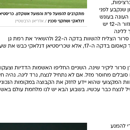
ציפות,
 שנקבע לפני
מתקרבים להפועל פ"ת והפועל אשקלון. כריסטיאן
ת העונה בעונש
/
דנלאקי ושחקני סכנין
אדריאן הרבשטיין
של הפחתת נקודות, כך שבתום המחזור ה-12 יש
 לליגה
הלאומית נראית קרובה מתמיד. עידן סרור הצליח להשוות בדקה ה-22 ולהשאיר את רמת גן
בתמונה אחרי שער היתרון של אחמד קאסום בדקה ה-17, אלא שכריסטיאן דנלאקי כבש את 
 סרור ליקיר שינה. השניים החליפו האשמות הדדיות וצעקו
ובלים מחוסר מזל. אם לא נתחיל לנצח, נרד ליגה. נהיה חיי
צוות המקצועי שהוא יידע לחזק את הקבוצה במקומות הנכונים
ל לנצח כבר עכשיו. בשבוע הבא יש לנו מלחמת עולם באשד
י להמנע