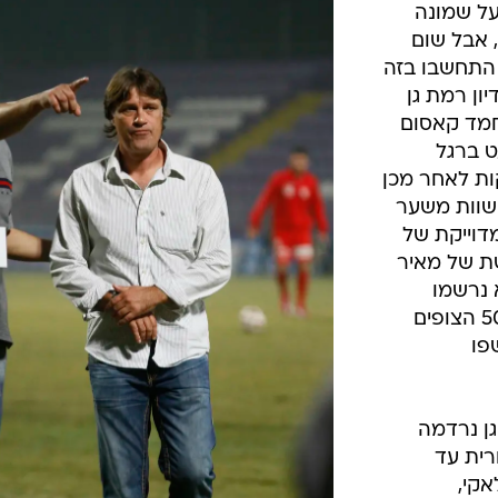
על שמונה
נקבע לפני 61 שנים, אבל שום
 התחשבו בזה
ון רמת גן
ן בדקה ה-17, כשאחמד קאסום
ט ברגל
 דקות לאחר מכן
שוות משער
דוייקת של
שת של מאיר
ות לא נרשמו
אירועים מיוחדים משני הצדדים, ו-500 הצופים
פו
ת גן נרדמה
רית עד
אקי,