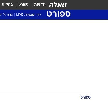
חדשות
ספורט
בחירות
ספורט
לוח תוצאות LIVE
כדורגל יש
ליגת העל Winner
סטט' ליגת
גביע המדי
גביע הטוט
שגרירים
נבחרות י
ליגה לאומ
ליגה א'
ספורט