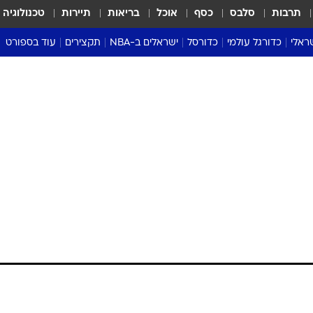
תרבות
סלבס
כסף
אוכל
בריאות
תיירות
טכנולוגיה
ראלי
כדורגל עולמי
כדורסל
ישראלים ב-NBA
תקצירים
עוד בספורט
ליגה אנגלית
ליגת העל
דני אבדיה
מונדיאל 2026
 העל
ליגה ספרדית
דאבל דריבל
NBA
נה
ליגה איטלקית
יורוליג וכדורסל אירופי
טבלאות
ו
ליגה גרמנית
ליגה לאומית
פודקאסטים
ליגה צרפתית
נבחרות ישראל בכדורסל
מסכמים מחזור
שראל
ליגת האלופות
כדורסל נשים
אבא של שבת
ית
הליגה האירופית
מעל הטבעת
דרום אמריקה
סערה בממלכה
טניס
טראש טוק
ספורט אמריקא
פוקר