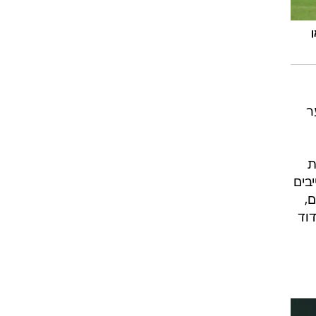
רוגבי וקריקט
גולף
ביליארד
תקצירים
שער
ת
בים
,
וד