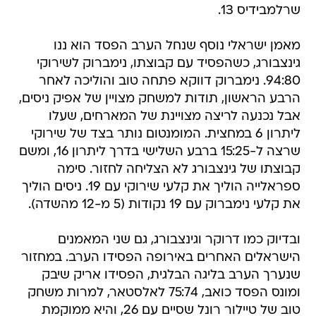
שרלמבידיס 13.
מאמן ישראלי נוסף שנחל הערב הפסד הוא ננו
גינצבורג, כשהפסיד עם קבוצתו, נימברוק לשירוקי
94:80. נימברוק דווקא פתחה טוב והוליכה לאחר
הרבע הראשון, תודות למשחק מצויין של אפיק ניסים,
אבל נכנעה לריצה מצויינת של המארחים, שעלו
ליתרון 6 במחצית. המומנטום נותר בצד של שירוקי
שרצה ל-15:25 ברבע השלישי בדרך ליתרון 16, ומשם
קבוצתו של גינצבורג לא הצליחה לחזור. סימה
ספראלייה הוליך את קלעי שירוקי עם 19. ניסים הוליך
את קלעי נימברוק עם 19 נקודות (5 מ-12 מהשדה).
ובדיוק כמו דרוקר וגינצבורג, גם שני המאמנים
הישראלים האחרים באירופה הפסידו הערב. במחזור
שנערך הערב בליגה הבלגית, הפסידו אריק שיבק
ומונס הפסד כואב, 75:74 לאלסטאר, למרות משחק
טוב של טיילור רונל שסיים עם 26, והיא ממוקמת