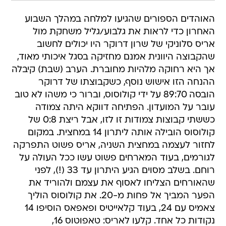
האוהדים הספורים שהגיעו למלחה במהלך השבוע
האחרון כדי לראות את גלבוע/גליל משחקת מול
אריס סלוניקי של שרון דרוקר היו יכולים לחשוב
שהקבוצה היוונית אמנם מחזיקה בסגל איכותי מאוד,
אך היא רחוקה מלהיות מחוברת. הערב (שבת) קיבלה
ההנחה הזו אישוש נוסף, כשקבוצתו של דרוקר
הובסה 89:70 על ידי קולוסוס, וברור כי משהו לא טוב
עובר על המועדון. הפתיחה דווקא היתה צמודה
כששתי קבוצות צמודות זו לזו, אבל ריצת 0:8 של
קולוסוס הובילה אותה ליתרון 14 במחצית. במקום
לחזור לעצמה במחצית השניה, אריס פשוט התפרקה
לגורמים, בעוד המארחים פשוט עשו ככל העולה על
רוחם. בשלב מסוים הגיע היתרון עד 33 (!), לפני
שהאורחים הצליחו לאסוף את עצמם ולהוריד את
הפער המביך אל פחות מ-20. את קולוסוס הוליך
צאמיס עם 24, בעוד קלאייטיס ופאפאס הוסיפו 14
נקודות כל אחד. קלעו לאריס: טאפוטוס 16,