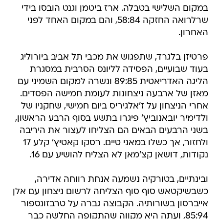
במקום השלישי בטבלה. ארז ביטמן וגנט הובסו בידי
שרלרואה החזקה 58:84, והם במקום האחד לפני
האחרון.
פרטיזן בלגרד, שתפגוש את מכבי תל אביב ביורוליג
בעוד שבועיים, הפסידה לליונס הסרבית במסגרת
הליגה האדריאטית 89:85 ונשרה למקום השמיני עם
מאזן של ארבעה ניצחונות לעומת חמישה הפסדים.
אחרי הניצחון על ז'אלגיריס ביום חמישי, שחקניו של
ולדימיר יובאנוביץ' פיגרו בתשע בסוף הרבע הראשון,
בשני הרבעים הבאים הם הצליחו לעצור את היריבה
ולחזור, אך כשלו במאני טיים. רסקו קאטיץ' קלע 17
נקודות, דושאן קצ'מאן לא הצליח להושיע עם 16.
ובינתיים, בטורקיה נשמעה אנחת רווחה אדירה,
כשבשיקטאש סוף סוף הצליחה לרשום ניצחון עם אלן
אייברסון בשורותיה. הקבוצה גברה על טרבזונספור
85:94, ועתה היא מקווה שהתקופה החלשה כבר