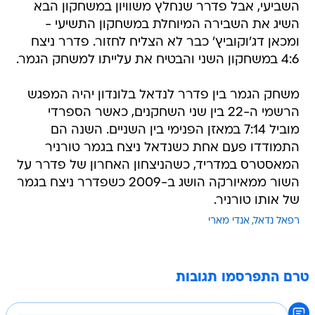
השביעי, אבל פדרר שנחלץ משוויון במשחקון הבא
השיג את השבירה המיוחלת במשחקון התשיעי -
ומכאן דג'וקוביץ' כבר לא הצליח לחזור. פדרר ניצח
4:6 במשחקון השני והבטיח את עלייתו למשחק הגמר.
משחק הגמר בין פדרר לנדאל בלונדון יהיה המפגש
הרשמי ה-22 בין שני השחקנים, כאשר הספרדי
מוביל 7:14 במאזן הפנימי בין השניים. השנה הם
התמודדו פעם אחת כשנדאל ניצח בגמר טורניר
המאסטרס במדריד, כשהניצחון האחרון של פדרר על
השור ממאיורקה הושג ב-2009 כשפדרר ניצח בגמר
של אותו טורניר.
רפאל נדאל
אנדי מארי
טרם התפרסמו תגובות