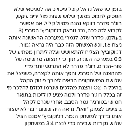
בזמן שרפאל נדאל קיבל עיסוי כיאה לטניסאי שלא
הפסיק לחבוט במשך שלוש שעות מול יריב עיקש,
רוג'ר פדרר דווקא נהנה מטיול קליל, אם אפשר
לקרוא לזה ככה, נגד נובאק דג'וקוביץ' הסרבי (3
בעולם). פדרר שלט לגמרי במערכה הראשונה אותה
ניצח 1:6, וכשהמשחק הזה כבר היה נראה גמור,
דג'וקוביץ' הצליח להתאושש ועלה ליתרון מפתיע של
0:3 במערכה השניה, תוך כדי תצוגה מרשימה של
פור-הנדים. רוג'ר פדרר לא התרגש יותר מדי
מההצגה של הסרבי, והפך אותה לקצרה, כשניצל את
שלושת המשחקונים הבאים לצורך פינוק הקהל
בהיכל ה-O2 והצגת מהלכים שגרמו לכולם להיזכר מי
זה בכלל רוג'ר פדרר ולמה מגיע לו לזכות בתואר
חמישי בטורניר גמר הסבב. אחרי שגרם לקהל
ביציעים לצעוק "וואו", נראה היה ששום דבר לא יעצור
אותו בדרך למשחק הגמר. דג'וקוביץ' אמנם הציל
שלוש נקודות שבירה כדי לנצח 3:4 במשחקון