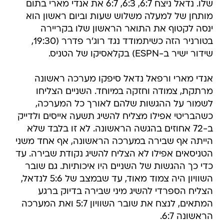
שלו. נדאל ניצח 6:7, 6:3, 6:7 את אנדי מארי בתום
מותחן של למעלה משלוש שעות וביום ראשון הוא
ינסה לקטוף את התואר הראשון שלו בקריירה
בטורניר הזה כשיתמודד נגד רוג'ר פדרר (19:30,
שידור ישיר ב-ESPN) בקלאסיקו של הטניס.
אנדי מארי ורפאל נדאל סיפקו מערכה ראשונה
מרתקת, צמודה וחזקה במיוחד. השניים הצליחו
לשמור על ההגשות שלהם לאורך כל המערכה,
כשהבריטי אפילו מצליח להשיג תשעה אייסים ולדייק
ב-72 אחוזים בהגשה הראשונה. לא זו בלבד שלא
הייתה אף שבירה במערכה הראשונה, אף אחד משני
הטניסאים אפילו לא הצליח להשיג נקודת שבירה. עד
כדי כך ההגשות של השניים היו איכותיות. גם שובר
השוויון היה צמוד מאוד, עד שבמצב של 5:6 לנדאל,
הצליח הספרדי להשיג מיני שבירה בדיוק ברגע
המתאים, לנצח את שובר השוויון 5:7 ואת המערכה
הראשונה 6:7.