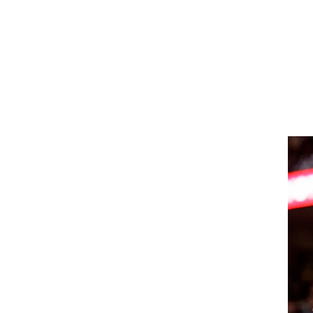
ט1
מחוץ לקווים
4-4-2
משרד החוץ
רץ על הקווים
ספורט בחקירה
סוגרים שנה
מונדיאל 2014
בראש ובראשונה
אליפות אפריקה 2015
יורו צעירות 2013
לונדון 2012
יורו 2012