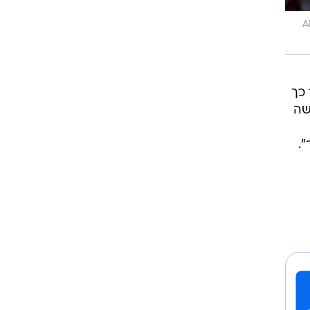
רוגבי וקריקט
A
גולף
ביליארד
תקצירים
 כך
שה
.