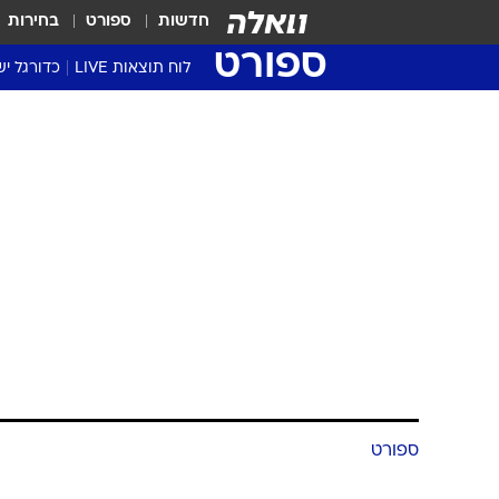
חדשות
ספורט
בחירות
ספורט
לוח תוצאות LIVE
כדורגל יש
ליגת העל Winner
סטט' ליגת
גביע המדי
גביע הטוט
שגרירים
נבחרות י
ליגה לאומ
ליגה א'
ספורט