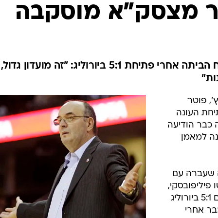
ענפים נוספים
טר מצסק"א מוסקבה
לוח שידורים
החידה של ספור
ארכיון מדורים
כתבו לנו
מאמן השנה בעונה שעברה נשלח הביתה אחרי פתיחת 5:1 ביורוליג: "זה מועדון גדול,
ות"
', פוטר
יחת העונה
ה כבר הודיעה
ונה למאמן
נה שעברה עם
 פיליפובסקי,
אחרי שהקבוצה פתחה את העונה עם 5:1 ביורוליג
בר אחרי