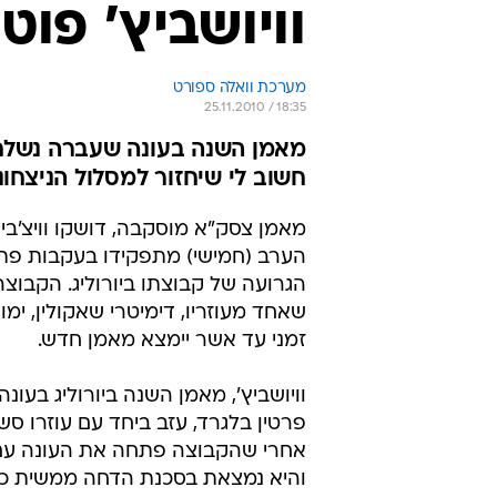
וויושביץ' פו
מערכת וואלה ספורט
25.11.2010 / 18:35
חשוב לי שיחזור למסלול הניצחונ
מאמן צסק"א מוסקבה, דושקו וויצ'ביץ
הערב (חמישי) מתפקידו בעקבות פת
הגרועה של קבוצתו ביורוליג. הקבוצ
שאחד מעוזריו, דימיטרי שאקולין, ימ
זמני עד אשר יימצא מאמן חדש.
וויושביץ', מאמן השנה ביורוליג בעו
פרטין בלגרד, עזב ביחד עם עוזרו סשו
והיא נמצאת בסכנת הדחה ממשית כ