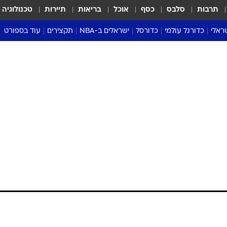
תרבות
סלבס
כסף
אוכל
בריאות
תיירות
טכנולוגיה
ראלי
כדורגל עולמי
כדורסל
ישראלים ב-NBA
תקצירים
עוד בספורט
ליגה אנגלית
ליגת העל
דני אבדיה
מונדיאל 2026
 העל
ליגה ספרדית
דאבל דריבל
NBA
נה
ליגה איטלקית
יורוליג וכדורסל אירופי
טבלאות
ו
ליגה גרמנית
ליגה לאומית
פודקאסטים
ליגה צרפתית
נבחרות ישראל בכדורסל
מסכמים מחזור
שראל
ליגת האלופות
כדורסל נשים
אבא של שבת
ית
הליגה האירופית
מעל הטבעת
דרום אמריקה
סערה בממלכה
טניס
טראש טוק
ספורט אמריקא
פוקר