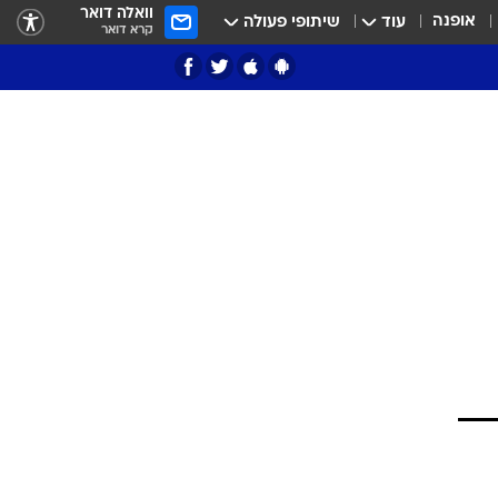
וואלה דואר
אופנה
עוד
שיתופי פעולה
קרא דואר
ציון 3
דאבל דריבל
י