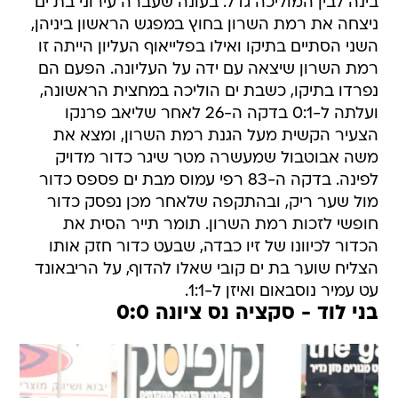
בינה לבין המוליכה גדל. בעונה שעברה עירוני בת ים
ניצחה את רמת השרון בחוץ במפגש הראשון ביניהן,
השני הסתיים בתיקו ואילו בפלייאוף העליון הייתה זו
רמת השרון שיצאה עם ידה על העליונה. הפעם הם
נפרדו בתיקו, כשבת ים הוליכה במחצית הראשונה,
ועלתה ל-0:1 בדקה ה-26 לאחר שליאב פרנקו
הצעיר הקשית מעל הגנת רמת השרון, ומצא את
משה אבוטבול שמעשרה מטר שיגר כדור מדויק
לפינה. בדקה ה-83 רפי עמוס מבת ים פספס כדור
מול שער ריק, ובהתקפה שלאחר מכן נפסק כדור
חופשי לזכות רמת השרון. תומר תייר הסית את
הכדור לכיוונו של זיו כבדה, שבעט כדור חזק אותו
הצליח שוער בת ים קובי שאלו להדוף, על הריבאונד
עט עמיר נוסבאום ואיזן ל-1:1.
בני לוד - סקציה נס ציונה 0:0