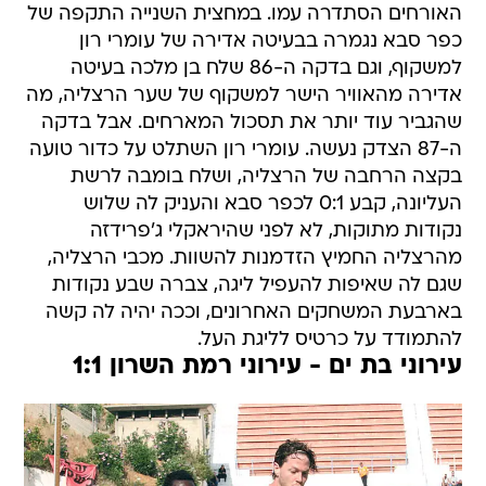
האורחים הסתדרה עמו. במחצית השנייה התקפה של
כפר סבא נגמרה בבעיטה אדירה של עומרי רון
למשקוף, וגם בדקה ה-86 שלח בן מלכה בעיטה
אדירה מהאוויר הישר למשקוף של שער הרצליה, מה
שהגביר עוד יותר את תסכול המארחים. אבל בדקה
ה-87 הצדק נעשה. עומרי רון השתלט על כדור טועה
בקצה הרחבה של הרצליה, ושלח בומבה לרשת
העליונה, קבע 0:1 לכפר סבא והעניק לה שלוש
נקודות מתוקות, לא לפני שהיראקלי ג'פרידזה
מהרצליה החמיץ הזדמנות להשוות. מכבי הרצליה,
שגם לה שאיפות להעפיל ליגה, צברה שבע נקודות
בארבעת המשחקים האחרונים, וככה יהיה לה קשה
להתמודד על כרטיס לליגת העל.
עירוני בת ים - עירוני רמת השרון 1:1