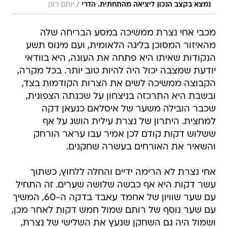
/
נמצא בקצב הנכון ליציאה מהתחתית. הדרי
יותם רונן
מכבי אחי נצרת ממשיכה במסע הבריחה שלה
מהאיזור המסוכן בליגה הלאומית, ועם מינוס תשע
הנקודות שאיתו היא פתחה את העונה, היא בוודאי
יודעת שמצבה יכול היה להיות טוב יותר. בכל מקרה,
הקבוצה ממשיכה לשים את הצרות הקודמות בצד,
ובשבת היא התרכזה בניצחון על שכנתה הצפונית,
שכבר הובילה משער של איסלאם כנעאן דקה
למחצית. היתרון של נצרת עילית הושג על אף
ששלוש דקות קודם לכן אמיר עבו עראר הורחק
והשאיר את האורחים בעשרה שחקנים.
אחי נצרת לא הרימה ידיים והחלה ללחוץ, כשתוך
עשר דקות היא אף כבשה שלושה שערים. זה התחיל
עם שער שוויון של אחמד עאבד בדקה ה-60, המשיך
עם שער נוסף של רותם שמול חמש דקות לאחר מכן,
ושמול היה גם השחקן שנעץ את השלישי של נצרת,