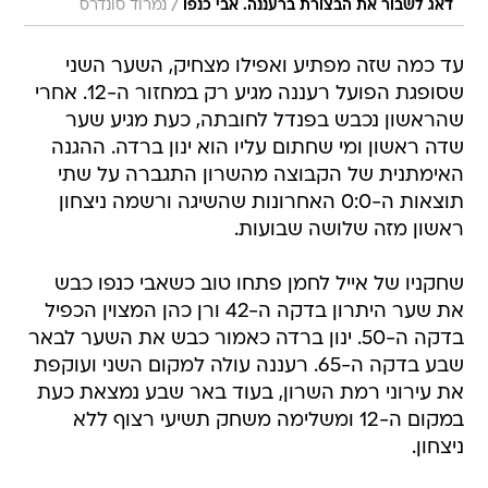
/
דאג לשבור את הבצורת ברעננה. אבי כנפו
נמרוד סונדרס
עד כמה שזה מפתיע ואפילו מצחיק, השער השני
שסופגת הפועל רעננה מגיע רק במחזור ה-12. אחרי
שהראשון נכבש בפנדל לחובתה, כעת מגיע שער
שדה ראשון ומי שחתום עליו הוא ינון ברדה. ההגנה
האימתנית של הקבוצה מהשרון התגברה על שתי
תוצאות ה-0:0 האחרונות שהשיגה ורשמה ניצחון
ראשון מזה שלושה שבועות.
שחקניו של אייל לחמן פתחו טוב כשאבי כנפו כבש
את שער היתרון בדקה ה-42 ורן כהן המצוין הכפיל
בדקה ה-50. ינון ברדה כאמור כבש את השער לבאר
שבע בדקה ה-65. רעננה עולה למקום השני ועוקפת
את עירוני רמת השרון, בעוד באר שבע נמצאת כעת
במקום ה-12 ומשלימה משחק תשיעי רצוף ללא
ניצחון.