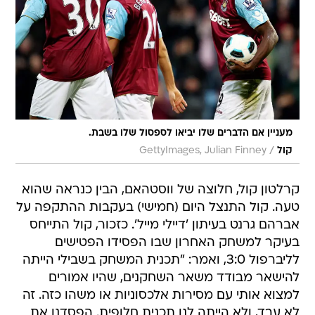
מעניין אם הדברים שלו יביאו לספסול שלו בשבת.
/
קול
GettyImages, Julian Finney
קרלטון קול, חלוצה של ווסטהאם, הבין כנראה שהוא
טעה. קול התנצל היום (חמישי) בעקבות ההתקפה על
אברהם גרנט בעיתון 'דיילי מייל'. כזכור, קול התייחס
בעיקר למשחק האחרון שבו הפסידו הפטישים
לליברפול 3:0, ואמר: "תכנית המשחק בשבילי הייתה
להישאר מבודד משאר השחקנים, שהיו אמורים
למצוא אותי עם מסירות אלכסוניות או משהו כזה. זה
לא עבד, ולא הייתה לנו תכנית חלופית. הפסדנו את