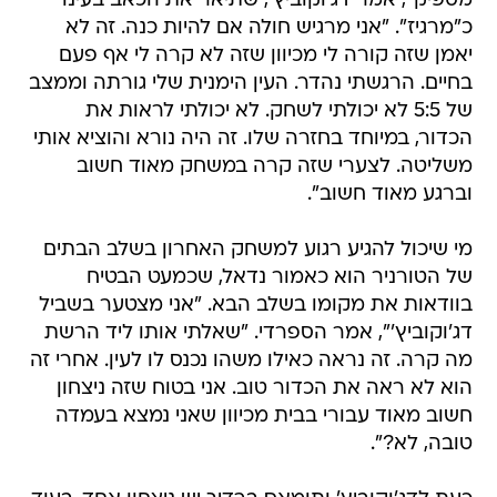
מספיק", אמר דג'וקוביץ', שתיאר את הכאב בעינו
כ"מרגיז". "אני מרגיש חולה אם להיות כנה. זה לא
יאמן שזה קורה לי מכיוון שזה לא קרה לי אף פעם
בחיים. הרגשתי נהדר. העין הימנית שלי גורתה וממצב
של 5:5 לא יכולתי לשחק. לא יכולתי לראות את
הכדור, במיוחד בחזרה שלו. זה היה נורא והוציא אותי
משליטה. לצערי שזה קרה במשחק מאוד חשוב
וברגע מאוד חשוב".
מי שיכול להגיע רגוע למשחק האחרון בשלב הבתים
של הטורניר הוא כאמור נדאל, שכמעט הבטיח
בוודאות את מקומו בשלב הבא. "אני מצטער בשביל
דג'וקוביץ'", אמר הספרדי. "שאלתי אותו ליד הרשת
מה קרה. זה נראה כאילו משהו נכנס לו לעין. אחרי זה
הוא לא ראה את הכדור טוב. אני בטוח שזה ניצחון
חשוב מאוד עבורי בבית מכיוון שאני נמצא בעמדה
טובה, לא?".