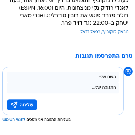
כעת לדג'וקוביץ' ותומאס ברדיך יש ניצחון אחד, בעוד
לאנדי רודיק נקי מניצחונות. היום (16:00, ESPN)
רוג'ר פדרר פוגש את רובין סודרלינג ואנדי מארי
ישחק ב-22:00 נגד דויד פרר.
נובאק ג'וקוביץ'
רפאל נדאל
טרם התפרסמו תגובות
בשליחת התגובה אני מסכים
לתנאי השימוש