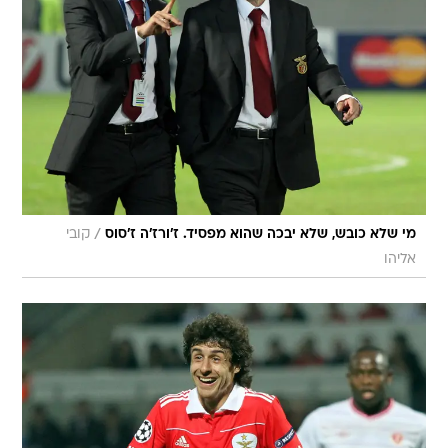
/
מי שלא כובש, שלא יבכה שהוא מפסיד. ז'ורז'ה ז'סוס
קובי
אליהו