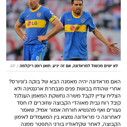
/
לא ישים מכשול למראדונה, אם זה יגיע. חואן רומן ריקלמה
AP
האם מראדונה יהיה מאמנה הבא של בוקה ג'וניורס?
אחרי שהודח בבושת פנים מנבחרת ארגנטינה ולא
הצליח עדיין לקבל משרה נחשקת המאמן העגלגל
קיבל רוח גבית מאוהדי הקבוצה שזוכרים לו חסד
נעורים ואף מהנשיא חורחה אמור אמיל, שאמר
לאחרונה כי מראדונה נמצא בין המועמדים לאימון
הקבוצה, לאחר שקלאודיו בורגי התפטר ממנה
בעקבות ההפסד לריבר פלייט בסופרקלאסיקו 1:0
בשבוע שעבר.