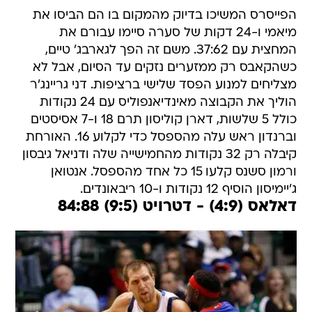
הפייסרס המשיכו בדיוק מהמקום בו הם הביסו את
מיאמי ו-24 דקות של סערה סיימו עבורם את
המחצית עם 37:62. משם זה הפך לגארבג' טיים,
כשהקאבס רק ממזערים נזקים עד הסיום, אבל לא
מצליחים למנוע הפסד שלישי ברציפות. דני גריינג'ר
הוליך את הקבוצה מאינדיאנפוליס עם 24 נקודות
כולל 5 שלשות, דארן קוליסון תרם 18 ו-7 אסיסטים
וברנדון ראש עלה מהספסל כדי לקלוע 16. האורחת
קיבלה רק 32 נקודות מהחמישייה שלה ודניאל גיבסון
ורמון סשנס קלעו 15 כל אחד מהספסל. אנטואן
ג'יימיסון הוסיף 12 נקודות ו-10 ריבאונדים.
דאלאס (4:9) - דטרויט (9:5) 84:88