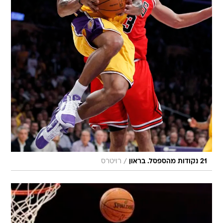
/
21 נקודות מהספסל. בראון
רויטרס