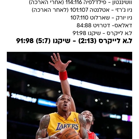
וושינגטון - פילדלפיה 114:116 (אחרי הארכה)
ניו ג'רזי - אטלנטה 101:107 (לאחר הארכה)
ניו יורק - שארלוט 107:110
דאלאס- דטרויט 84:88
ל.א לייקרס - שיקגו 91:98
ל.א לייקרס (2:13) - שיקגו (5:7) 91:98