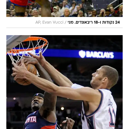
/
24 נקודות ו-18 ריבאונדים. מגי
AP, Evan Vucci