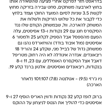
בדראפט חזר לפרקט אחרי פציעה שהשאירה אותו
בחוץ לארבעה משחקים, סחט עבירה בזריקה מחוץ
לקשת 3.5 שניות לסיום המועד החוקי ועמד בלחץ
כדי לקבור את כל שלוש הזריקות ולשלוח את
המשחק להארכה. וול, שבמשחק הקודם שלו נגד
הסיקסרס חגג עם 29 נקודות ו-13 אסיסטים, עלה
הפעם מהספסל אבל הספיק לקלוע 25 ולמסור 6
אסיסטים (מול איבוד בודד) והוויזארדס נהנו גם
ממשחק גדול של ג'בייל מגי, שקלע 24 והוריד 18
ריבאונדים. אנדרה איגודלה לא היה רחוק מטריפל
דאבל אצל הסיקסרס האומללים, עם 23, 11 ו-8
בנקודות, ריבאונדים ואסיסטים. אלטון ברנד קלע 19.
ניו ג'רזי (9:5) - אטלנטה (7:8) 101:107 (לאחר
הארכה)
ברוק לופז קלע 32 נקודות ודווין האריס הוסיף 27 ו-9
אסיסטים כדי להוליך את הנטס לניצחון על ההוקס