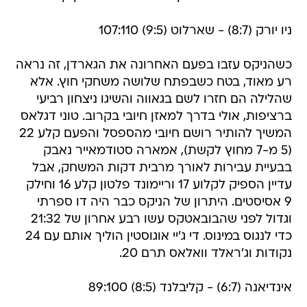
ניו יורק (8:7) - שארלוט (9:5) 107:110
כשהניקס עזבו בפעם האחרונה את הגארדן, זה נראה
רע מאוד, בטח כשבפתח שלושה משחקי חוץ. אלא
שהלילה הם חזרו לשם בגאווה והשיגו ניצחון רביעי
ברציפות, אולי בדרך למאזן חיובי בקרוב. טוני דגלאס
המשיך להותיר רושם חיובי מהספסל והפעם קלע 22
(5 מ-7 מחוץ לקשת), אמארה סטודמאייר נאבק
בבעיית עבירות לאורך מרבית דקות המשחק, אבל
עדיין הספיק לקלוע 17 וריימונד פלטון קלע 16 וחילק
9 אסיסטים. היתרון של הניקס כבר היה דו ספרתי
וגדול לפני שהבובאטקס עשו רבע אחרון של 21:32
כדי לנגוס במינוס. די ג'יי אוגוסטין הוליך אותם עם 24
נקודות וג'ראלד וואלאס תרם 20.
אינדיאנה (6:7) - קליבלנד (8:5) 89:100