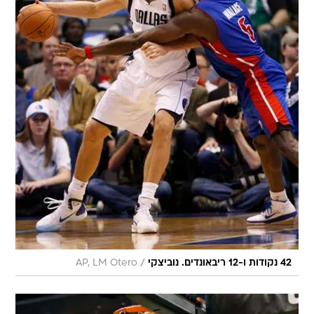
/
42 נקודות ו-12 ריבאונדים. נוביצקי
AP, LM Otero