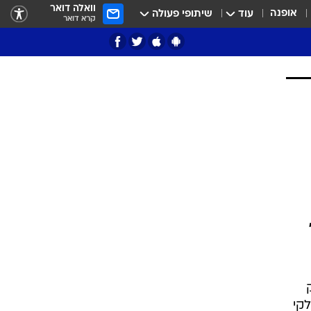
וואלה דואר
אופנה
עוד
שיתופי פעולה
קרא דואר
ציון 3
דאבל דריבל
י