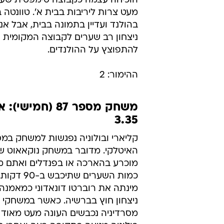
ימים רעים מאוד עוברים על אלופת א
ההפסד בדרבי הגיע עוד הפסד לקייבו
כסאו של רפא בניטז מתחיל להתנדנד.
אינטר מתקשה למצוא את הרשת, אב
בליגת האלופות ובמיוחד במשחקי הבי
כבר חגגו שתי רביעיות. כדי לא למצו
מודחת מהמפעל בשלב מוקדם, אינטר
ניצחון שגם יחזיר את הביטחון. אלופת
הוכיחה עצמה כקבוצה סימפטית שע
מעט צרות ליריבות בבית א'. טוונטה 
בהולנד ועדיין בתמונה בבית, אבל אנ
ניצחון רב שערים לקבוצה המקומית 
להתפוצץ על ההולנדים.
ההימור: 2