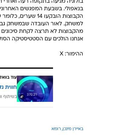
3.35
קליארי ובולוניה נפגשות למשחק במ
האיטלקי. מדובר במשחק נוקאאוט שע
מוכרע בהארכה או בפנדלים ואתם מ
כמות השערים שתיכ
מינתה את רוברטו דונאדוני כמאמנה 
ניצחון חוץ בברשיה. כאשר במשחקי 
מסרדיניה נכבשים העונה מעט מאוד ש
בנאפולי. בשבעת המפגשים האחרונים
הקבוצות הובקעו 14 שערים, כלו
למשחק. לאור העובדה שבמשחק גבי
מהקבוצות לא תרצה לקחת סיכונים מ
אנחנו הולכים עם הסטטיסטיקה הסולי
ההימור: X