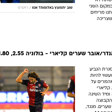
ירופה. אחרי
 ופתאון
 בליגה
ל דווקא
ת, הנראזורי
א עצמה
 חייבת
 הולנד
שתה לא
במקום השני
/
שוב יתפוצץ באלופות? אטו
רויטרס
חנו מריחים
שצריכה