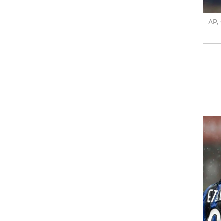
רוגבי וקריקט
גולף
ביליארד
תקצירים
AP,