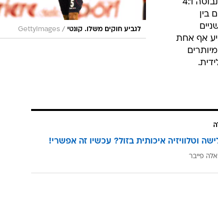
סגרת הגביע
שוי להיות
המרים על
בש ב-90 דקות. קליארי
ומיד השיגה
הקבוצה
ערים. מנגד,
בולוניה מגיעה בתקופה רעה ואחרי תבוסה 4:1
 בין
מר שניים
/
לגביע חוקים משלו. קונטי
GettyImages
ע אף אחת
יותרים
דית.