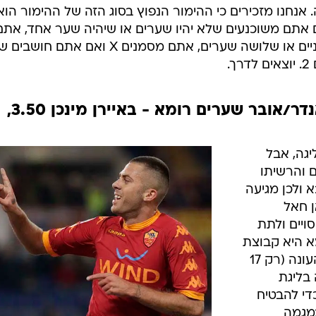
ענפים נוספים
לוח שידורים
החידה של ספור
 משחקים מאיטליה: רומא מארחת את באיירן מינכן,
ארכיון מדורים
לוניה
כתבו לנו
 השבוע אחוזי הצלחה גבוהים, חוזרת לחפש את השערים
הפעם, ליגת האלופות חוזרת ואנחנו מתבייתים על המשחק
פגש החם בין אינטר לטוונטה. גם בחמישי נישאר בניחוח איט
. אנחנו מזכירים כי ההימור הנפוץ בסוג הזה של ההימור הוא
ים (2-3)', כאשר אם אתם משוכנעים שלא יהיו שערים או שיהיה שער אחד, את
מסמנים 1, אם אתם חושבים שיהיו שניים או שלושה שערים, אתם מסמנים X ואם אתם
.
משחק מספר 37 (שלישי): אנדר/אובר שערים רומא - באיירן מינכן 3.50,
גה, אבל