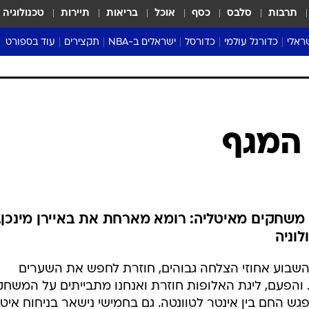
תרבות
סלבס
כסף
אוכל
בריאות
תיירות
טכנולוגיה
ראלי
כדורגל עולמי
כדורסל
ישראלים ב-NBA
תקצירים
עוד בספורט
ליגה אנגלית
ליגת העל
דני אבדיה
מונדיאל 2026
 העל
ליגה ספרדית
דאבל דריבל
NBA
נה
ליגה איטלקית
יורוליג וכדורסל אירופי
טבלאות
ו
ליגה גרמנית
ליגה לאומית
פודקאסטים
ליגה צרפתית
נבחרות ישראל בכדורסל
מסכמים מחזור
שראל
ליגת האלופות
כדורסל נשים
אבא של שבת
ית
הליגה האירופית
מעל הטבעת
דרום אמריקה
סערה בממלכה
טניס
טראש טוק
ספורט אמריקא
המגף
פוקר