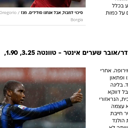
 והרשיתו
בא ולכן מגיעה
ן חאל
ויים ולתת
א היא קבוצת
התקפה בינונית שלא מרבה לכבוש העונה (רק 17
ישה בליגת
כדי להבטיח
במגמה
ע בכלל
 על כמות
/
סיכוי למבול, אבל אנחנו סולידים. מנז
 Gregorio
Borgia
משחק מספר 13 (רביעי): אנדר/אובר שערים אינטר - טוונטה 3.25, 1.90,