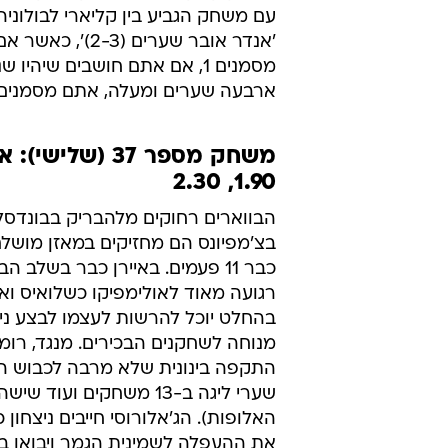
מערכת וואלה ספורט
22.11.2010 / 21:15
פינת "לפנינו המבול" עם שלושה
אינטר את טוונטה וקליארי את בו
פינת "לפנינו המבול", שהשיגה בסוף
במשחקי הכדורגל של אמצע השבוע. ו
המסקרן בין רומא לבאיירן מינכן והמ
עם משחק הגביע בין קליארי לבולוניה
'אנדר אובר שער
ארבעה שערים ומעלה, אתם מסמנים 2. יוצאים לדרך
1.90, 2.30
הבווארים רחוקים מלהבריק בבונדסלי