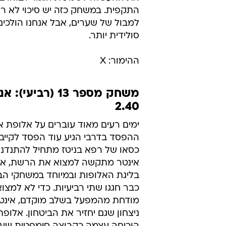
בצ'מפיונס הם מחזיקים במאזן מושלם
כבר 11 פעמים. באיירן כבר בשלב ה
רגועה מאוד לאולימפיקו כשלואיס וא
בהחלט יוכל להרשות לעצמו לבצע ניס
מנוחה לשחקנים הבכירים. מנגד, רומ
שערי ליגה ב-13 משחקים ועוד ש
האלופות). הג'אלורוסי חייבים ניצחון 
את ההעפלה לשמינית הגמר ויבואו 
התקפית. במשחק כזה יש סיכוי לא ר
למבול של שערים, אבל אנחנו הולכים
סולידית יותר.
ההימור: X
2.40