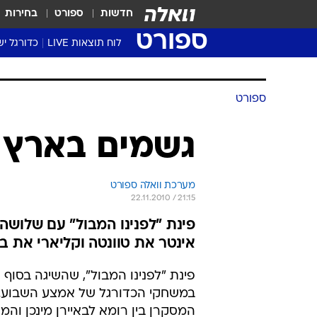
חדשות
ספורט
בחירות
ספורט
לוח תוצאות LIVE
כדורגל יש
ליגת העל Winner
סטט' ליגת
גביע המדי
גביע הטוט
שגרירים
נבחרות י
ליגה לאומ
ליגה א'
ספורט
גשמים בארץ 