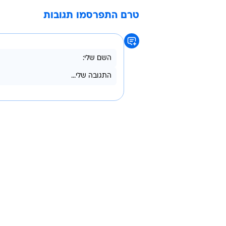
עוד בוואל
חווית גל
בשיתוף וו
באיירן מינכן
רומא
טרם התפרסמו תגובות