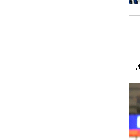
משחק מספר 87 (חמישי): אנדר/אובר שערים קליארי - בולוניה 2.55, 1.80,