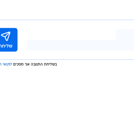
ה
ישה וטלוויזיה איכותית בזול? עכשיו זה אפשרי!
אלה פייבר
בשליחת התגובה אני מסכים
לתנאי ה