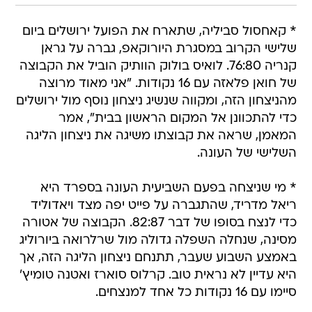
* קאחסול סביליה, שתארח את הפועל ירושלים ביום
שלישי הקרוב במסגרת היורוקאפ, גברה על גראן
קנריה 76:80. לואיס בולוק הוותיק הוביל את הקבוצה
של חואן פלאזה עם 16 נקודות. "אני מאוד מרוצה
מהניצחון הזה, ומקווה שנשיג ניצחון נוסף מול ירושלים
כדי להתכוונן אל המקום הראשון בבית", אמר
המאמן, שראה את קבוצתו משיגה את ניצחון הליגה
השלישי של העונה.
* מי שניצחה בפעם השביעית העונה בספרד היא
ריאל מדריד, שהתגברה על פייט יפה מצד ויאדוליד
כדי לנצח בסופו של דבר 82:87. הקבוצה של אטורה
מסינה, שנחלה השפלה גדולה מול שרלרואה ביורוליג
באמצע השבוע שעבר, תתנחם ניצחון הליגה הזה, אך
היא עדיין לא נראית טוב. קרלוס סוארז ואטנה טומיץ'
סיימו עם 16 נקודות כל אחד למנצחים.