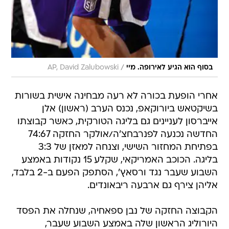
/
בסוף הוא הגיע לאירופה. מיי
AP, David Zalubowski
אחרי הופעת בכורה לא רעה מבחינה אישית בשורות
בשיקטאש ביורוקאפ, נכנס הערב (ראשון) אלן
אייברסון לעניינים גם בליגה הטורקית, כאשר קבוצתו
החדשה נכנעה לפנרבחצ'ה/אולקר החזקה 74:67
בפתיחת המחזור השישי, וצנחה למאזן של 3:3
בליגה. הכוכב האמריקאי, שקלע 15 נקודות באמצע
השבוע שעבר נגד ורסאץ', הסתפק הפעם ב-2 בלבד,
אליהן צירף גם ארבעה ריבאונדים.
הקבוצה החזקה של נבן ספאחיה, שנחלה את הפסד
היורוליג הראשון שלה באמצע השבוע שעבר,