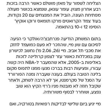
הצליחה לשמור על מאזן מושלם כאשר הרבה בזכות
רבע אחרון מצוין. עומר עונאן, שנמצא בכושר מעולה
מפתיחת העונה, הוביל את המנצחים עם 20 נקודות,
בעוד צמד הקרואטים מרקו תומאס ורוקו אוקיץ'
הוסיפו 12 ו-10 בהתאמה.
בתום המשחק הודיעה פנרחבצ'ה/אולקר כי הגיעה
לסיכום עם שון מיי, שהוזכר לא פעם כמועמד לחזק
את מכבי תל אביב. מיי (26, 2.06 מ') נחשב לכישרון
ענק במכללות כאשר עזר לצפון קרוליינה לזכות
באליפות ב-2005, אלא שהמעבר ל-NBA היה קשה
עבורו, ופציעות רבות בברכו מנעו ממנו לתפוס מקום
בליגה הטובה בעולם. בעונה שעברה נמנה הפורוורד
על הסגל של סקרמנטו, אך לא הרבה לשחק, ולאחר
שקיבל חוזה לא מובטח מניו ג'רזי הקיץ הוא שוב
נפצע, ושוחרר לבסוף משורותיה.
מיי יגיע ביום שלישי לבדיקות רפואיות בטורקיה, ואם