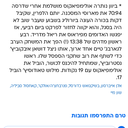
* ביוון נותרה אולימפיאקוס מושלמת אחרי שדרסה
70:94 את מארוסי המסכנה. יותם הלפרין, שקיבל
דקות בכורה העונה ביורוליג בשבוע שעבר שוב לא
היה בסגל, והוא יקווה לחזור לפרקט ביום רביעי, אז
יפגשו האדומים מפיראוס את ריאל מדריד. רבע
ראשון מדהים של 13:38 (!) הפך את המשחק הערב
לגארבג' טיים אחד ארוך, אותו ניצל דושאן איבקוביץ'
כדי לשתף את רוב שחקני הספסל שלו. ראשו
נסטרוביץ', שמתחיל להיכנס לכושר, הוביל את
אולימפיאקוס עם 19 נקודות. מילוש טאודוסיץ' הוביל
17.
אלן אייברסון
בשיקטאש כדורסל
פנרבחצ'ה/אולקר
קאחסול סביליה
שון מיי
טרם התפרסמו תגובות