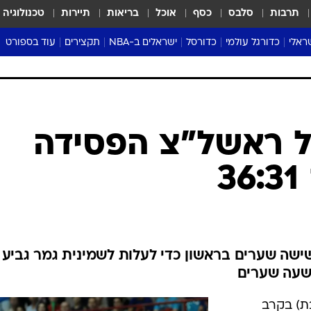
תרבות
סלבס
כסף
אוכל
בריאות
תיירות
טכנולוגיה
ראלי
כדורגל עולמי
כדורסל
ישראלים ב-NBA
תקצירים
עוד בספורט
ליגה אנגלית
ליגת העל
דני אבדיה
מונדיאל 2026
 העל
ליגה ספרדית
דאבל דריבל
NBA
נה
ליגה איטלקית
יורוליג וכדורסל אירופי
טבלאות
ו
ליגה גרמנית
ליגה לאומית
פודקאסטים
ל ראשל"צ הפסידה
ליגה צרפתית
נבחרות ישראל בכדורסל
מסכמים מחזור
3
שראל
ליגת האלופות
כדורסל נשים
אבא של שבת
ית
הליגה האירופית
מעל הטבעת
דרום אמריקה
סערה בממלכה
טניס
שישה שערים בראשון כדי לעלות לשמינית גמר גביע
טראש טוק
תשעה שערים
ספורט אמריקא
פוקר
ת) בקרב