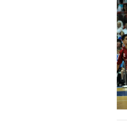
ט1
מחוץ לקווים
4-4-2
משרד החוץ
רץ על הקווים
ספורט בחקירה
סוגרים שנה
מונדיאל 2014
בראש ובראשונה
אליפות אפריקה 2015
יורו צעירות 2013
לונדון 2012
יורו 2012