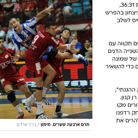
ענפים נוספים
הראשון שלה מול נורדסאיילנד הדנית 36:31,
לוח שידורים
 נחום) רק ניצחון בהפרש
יס לשלב
החידה של ספור
ארכיון מדורים
כתבו לנו
ם תקווה עם
במחצית השנייה הדנים
 של שמונה
ם כדי להשאיר
ההגנתי",
ן קנון.
רים מקו
ק רדפנו
הרים את
/
תרם ארבעה שערים. מימון
ברני ארדוב