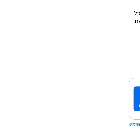
רוגבי וקריקט
גולף
כל
מת
ביליארד
תקצירים
שימוש