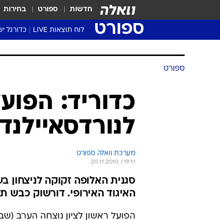
חדשות
ספורט
בחירות
ספורט
לוח תוצאות LIVE
כדורגל יש
ליגת העל Winner
סטט' ליגת
ספורט
גביע המדי
גביע הטוט
כדוריד: הפוע
שגרירים
לנורדסאיילנד 6:31
נבחרות י
ליגה לאומ
ליגה א'
מערכת וואלה ספורט
20.11.2010 / 19:11
סגנית האלופה זקוקה לניצחון ב
האיגוד האירופי. דורשוק כבש 
הפועל ראשון לציון נוצחה הערב (שב