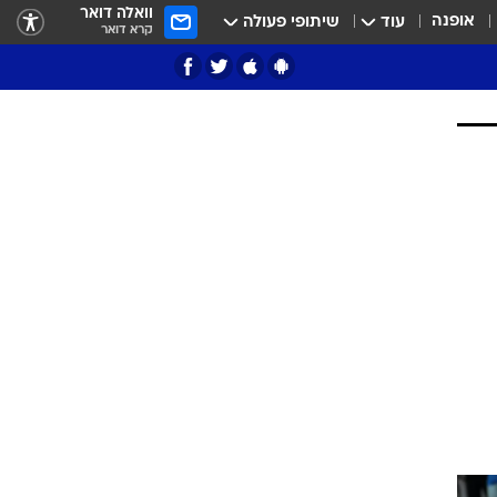
וואלה דואר
אופנה
עוד
שיתופי פעולה
קרא דואר
ציון 3
דאבל דריבל
י