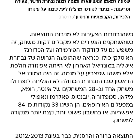
שמונה למאמן הנאציונאלה ומנסה לבנות נבחרת חדשה, צעירה
ומרעננת - בניגוד לקודמו מרצ'לו ליפי, שבנה על עיקרון
/
הלכידות, הקבוצתיות והניסיון
רויטרס
כשהנבחרות הצעירות לא מניבות התוצאות,
כשהשחקנים הצעירים לא מקבלים דקות משחק, זה
משפיע גם על קודקוד הפירמידה ועל הכדורגל
האיטלקי כולו. כנראה שההופעה הגרועה של נבחרת
איטליה במונדיאל האחרון לא הייתה אפיזודה חולפת
אלא משהו שמצביע על מגמה. זה היה המונדיאל
הראשון שבו הנבחרת הכחולה לא הצליחה לנצח ולו
משחק אחד וב-28 המשחקים של אינטר, רומא,
מילאן, סמפדוריה, יובנטוס, פאלרמו ונאפולי
במפעלים האירופאים, הן השיגו 33 נקודות מ-84
אפשריות. או בחשבון פשוט יותר, קצת יותר מנקודה
למשחק.
התוצאה ברורה והרסנית, כבר בעונת 2012/2013