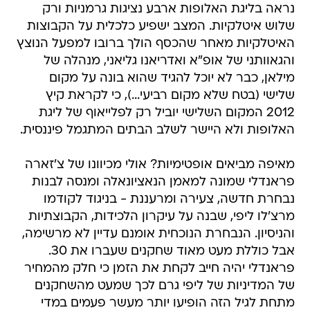
נראה בליגת האלופות ארבע נציגות גרמניות ורק
שלוש איטלקיות. המצב ישפיע כלכלית על הקבוצות
האיטלקיות מאחר שהכסף הולך ברובו למפעל הנוצץ
והגאוותני של אופ"א ואדריאנו גליאני, מנהלה של
מילאן, כבר לא יוכל להגיד שהוא בונה על מקום
שלישי (בטח שלא מקום רביעי...), כי לקראת קיץ
2012 המקום השלישי יוביל רק לפלייאוף של ליגת
האלופות ולא היישר לשלב הבתים המתגמל פיננסית.
מאיפה מביאים אופטימיות? אולי מכיוונו של צ'זארה
פראנדלי שמונה למאמן הנאציונאלה ומנסה לבנות
נבחרת חדשה, צעירה ומרעננת - בניגוד לקודמו
מרצ'לו ליפי, שבנה על עיקרון הלכידות, הקבוצתיות
והניסיון. הנבחרת הנוכחית אומנם עדיין לא מרשימה,
אבל כוללת מעט מאוד שחקנים שעברו את 30.
פראנדלי יהיה חייב לקחת את הזמן כי חלק מהמחיר
של המדיניות של ליפי גרם לכך שמעט מהשחקנים
מתחת לגיל הזה הופיעו יותר מעשר פעמים במדי