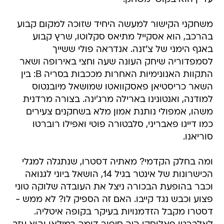
משחקני הקישור למעשה היחיד שזוכה למקום קבוע
בהרכב, הוא אסקייל מתיאס סקלוטו, שרץ קבוע
באגף הימני של צ'זנה. אנדראה פולי ששייך
לסמפדוריה שיחק העונה שעה וחצי באירופה ושאר
התקוות האנונימיות האחרות מככבות בסריה B: בין
השאר כריסטיאן פאסקוואטו שמושאל מיובנטוס
למודנה, ואנטונינו בארילה מרג'ינה. בצורה מרדנית
משהו, אמפולי נותנת אמון מלא בשחקנים צעירים
כמו דייגו פאבריני, סלבטורה פוטי ואפילו רוברטו
סוריאנו.
ומה בחלק הקדמי? מאתיה דסטרו, שנתגלה למגלי
הכישרונות של אינטר בגיל 14, הושאל ביוני לגנואה
וכבר בהופעת הבכורה ניצל את העובדה שלוקה טוני
פצוע וכבש נגד קייבו. האם זה הספיק לו? לא ממש -
דסטרו מקבל הזדמנויות בעיקר בקופה איטליה.