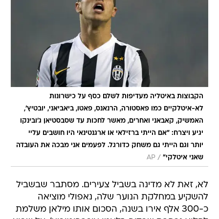
הקבוצות באיטליה מעדיפות לשלם כסף על כישרונות
לא-איטלקיים כמו פאסטורה, הרנאנס, פאטו, ביאביאני, יובטיץ',
האמשיק, קאבאני ואחרים, מאשר לחכות עד שסבסטיאן ג'ובינקו
יגיע ויצרח: "אם הייתי ברזילאי או ארגנטינאי היו חושבים עליי
יותר וגם הייתי גם משחק כדורגל. לפעמים אני מבכה את העובדה
/
שאני איטלקי"
AP
לא, זאת לא מדינה בשביל צעירים. מסתבר שבשביל
להשקיע במחלקת הנוער שלה, נאפולי מוציאה
כ-300 אלף אירו בשנה, הסכום אותו מילאן משלמת