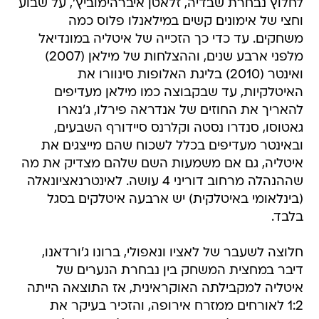
לחלוץ נבחרת שבדיה, זלאטן איברהימוביץ', על שבוע
וחצי של אימונים קשים במילאנלו פלוס כמה
משחקים. עד כדי כך הזכייה של איטליה במונדיאל
מלפני ארבע שנים, וההצלחות של מילאן (2007)
ואינטר (2010) בליגת האלופות סינוורו את
האיטלקיות, עד שבקבוצה כמו מילאן מעדיפים
להאריך את החוזים של אנדראה פירלו, ג'נארו
גאטוסו, סנדרו נסטה וקלרנס סיידורף השבעים,
ובאינטר מעדיפים בכלל לשכוח שהם מייצגים את
איטליה, גם אם משמעות השם שלהם מצדיק את מה
שההנהלה מרחוב דוריני 4 עושה. לאינטרנאציונאלה
(בינלאומי באיטלקית) יש ארבעה איטלקים בסגל
בלבד.
חלוצה לשעבר של לאציו ונאפולי, ברונו ג'ורדאנו,
דיבר במחצית המשחק בין נבחרת הנערים של
איטליה למקבילתה האוקראינית, אז התוצאה הייתה
1:2 לאורחים ממזרח אירופה, והזכיר בעיקר את