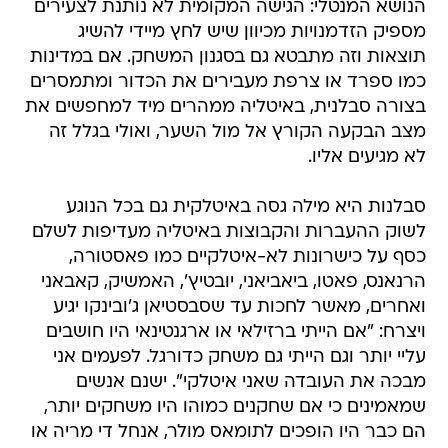
הנושא המנטלי: הגישה המקומית לא נותנת לצעירים
מספיק הזדמנויות מכיוון שיש לחץ מיידי להשיג
תוצאות וזה מתבטא גם בסגנון המשחק. אם במדינות
כמו ספרד או צרפת מעבירים את הכדור ומתמסרים
בצורה סבלנית, באיטליה ממהרים מיד למחפשים את
מצב הבקעה הקורץ אל מול השער, ואולי בגלל זה
לא מגיעים אליו.
סבלנות היא מילה גסה באיטלקית גם בכל הנוגע
לשוק ההעברות והקבוצות באיטליה מעדיפות לשלם
כסף על כישרונות לא-איטלקיים כמו פאסטורה,
הרנאנס, פאטו, ביאביאני, יובטיץ', האמשיק, קאבאני
ואחרים, מאשר לחכות עד שסבסטיאן ג'ובינקו יגיע
ויצרח: "אם הייתי ברזילאי או ארגנטינאי היו חושבים
עליי יותר וגם הייתי גם משחק כדורגל. לפעמים אני
מבכה את העובדה שאני איטלקי". ישנם אנשים
שמאמינים כי אם שחקנים כמוהו היו משחקים יותר,
הם כבר היו הופכים לתומאס מולר, אנחל די מריה או