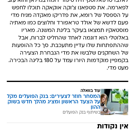
לאלברטו פאלוסקי היה סיפור דומה במילאן והוא עזב
לפארמה. את סטפאנו צ'וקה אוקאקה תוכלו לחפש
על הספסל של רומא, את פדריקו מאקדה מגיח מדי
פעם לדשא של אולד טראפורד וחלוצים כמו מאתיה
מוסטאקיו תמצאו בעיקר בליגת המשנה. מאריו
באלוטלי הוא דוגמה לאחד שהחליט לברוח, אבל
שההתפתחות שלו עדיין מתעכבת. סך כל ההופעות
של השחקנים שלבשו את מדי הנבחרת הצעירה
בקמפיין מוקדמות היורו עמד על 180 בליגה הבכירה.
מעט מדי.
עוד בוואלה
המסחר חוזר לצעירים: בנק הפועלים מקל
על הצעד הראשון ומציג מהלך חדש בשוק
ההון
בשיתוף בנק הפועלים
אין נקודות