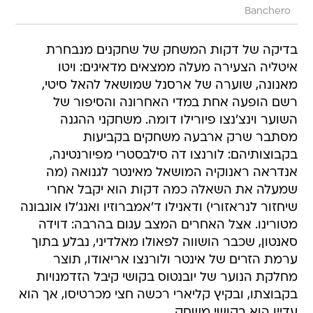
Banchero
בדיקה של דקות המשחק של שחקנים מנבחרת
איטליה הצעירה מעלה ממצאים מדאיגים: ויטו
מאנונה, שוערה של ארסנל שמושאל להאל סיטי,
רשם הופעה אחת במדי האחרונה והסיפור של
השוער וינצ'נצו פיורילו דומה. משחקני ההגנה
מסתבר שרק ארבעה משחקים בקביעות
בקבוצותיהם: לורנצו דה סילבסטרי מפיורנטינה,
אנדראה ראנוקיה המושאל מאינטר לגנואה (מה
שמעלה את השאלה כמה דקות הוא יקבל אחרי
שיחזור לנראזורי) ודאנילו ד'אמברוזיו ואנג'לו אוגבונה
מטורינו. אצל האחרים המצב עגום בהרבה: דוידה
סאנטון, שכבר הושווה לפאולו מאלדיני, נבלע בתוך
ערמת הזרים של אינטר ולורנצו אריאודו, תוצר
מחלקת הנוער של יובנטוס בקושי קיבל הזדמנויות
בקבוצתו, ובקיץ קליארי רכשה חצי מכרטיסו, אך הוא
עדיין הוא בקושי משחק.